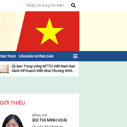
HONG TRÀO
VĂN BẢN HƯỚNG DẪN
Ủy ban Trung ương MTTQ Việt Nam ban
Toàn văn NGHỊ QU
hành Kế hoạch triển khai Chương trình...
toàn quốc Mặt trậ
oạt
Hoạt
ộng
động
ủa
của
ặt
mặt
rận
trận
GIỚI THIỆU
ĐỒNG CHÍ
BÙI THỊ MINH HOÀI
Ủy viên Bộ Chính trị,