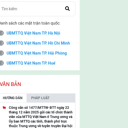
Danh sách các mặt trận toàn quốc:
UBMTTQ Việt Nam TP. Hà Nội
UBMTTQ Việt Nam TP. Hồ Chí Minh
UBMTTQ Việt Nam TP. Hải Phòng
UBMTTQ Việt Nam TP. Huế
UBMTTQ Việt Nam TP. Đà Nẵng
UBMTTQ Việt Nam TP. Cần Thơ
VĂN BẢN
UBMTTQ Việt Nam tỉnh Quảng Ninh
HƯỚNG DẪN
PHÁP LUẬT
UBMTTQ Việt Nam tỉnh Cao Bằng
Công văn số 1477/MTTW-BTT ngày 22
tháng 12 năm 2025 gửi các tổ chức thành
UBMTTQ Việt Nam tỉnh Lạng Sơn
viên của MTTQ Việt Nam ở Trung ương và
Ủy ban MTTQ các tỉnh, thành phố trực
UBMTTQ Việt Nam tỉnh Lai Châu
thuộc Trung ương về tuyên truyền Đại hội