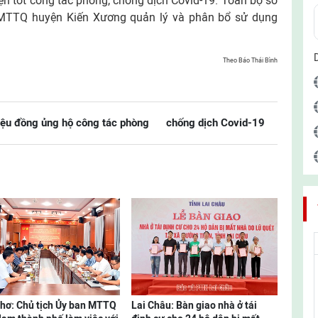
ện tốt công tác phòng, chống dịch Covid-19. Toàn bộ số
n MTTQ huyện Kiến Xương quản lý và phân bổ sử dụng
Theo Báo Thái Bình
iệu đồng ủng hộ công tác phòng
chống dịch Covid-19
hơ: Chủ tịch Ủy ban MTTQ
Lai Châu: Bàn giao nhà ở tái