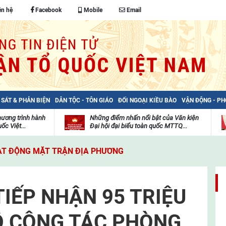
ên hệ
Facebook
Mobile
Email
 SÁT & PHẢN BIỆN
DÂN TỘC - TÔN GIÁO
ĐỐI NGOẠI KIỀU BÀO
VẬN ĐỘNG - P
hương trình hành
Những điểm nhấn nổi bật của Văn kiện
ốc Việt...
Đại hội đại biểu toàn quốc MTTQ...
Thư
H
viện
đ
T ĐỘNG MẶT TRẬN ĐỊA PHƯƠNG
video
c
m
t
TIẾP NHẬN 95 TRIỆU
 CÔNG TÁC PHÒNG,