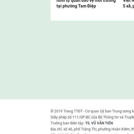
hình tự quản bảo vệ môi trường
Việt 
tại phường Tam Điệp
5 xã,
© 2019 Trang TTĐT - Cơ quan Uỷ ban Trung ương 
Giấy phép số:111/GP-BC của Bộ Thông tin và Truyề
Trưởng ban Biên tập:
TS. VŨ VĂN TIẾN
Địa chỉ: số 46, phố Tràng Thi, phường Hoàn Kiếm, 