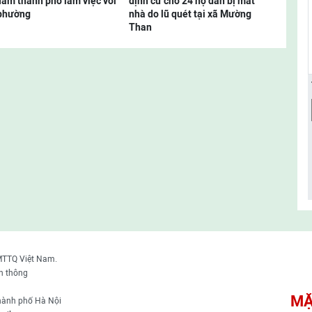
Nam thành phố làm việc với
định cư cho 24 hộ dân bị mất
 phường
nhà do lũ quét tại xã Mường
Than
MTTQ Việt Nam.
n thông
MẶ
thành phố Hà Nội