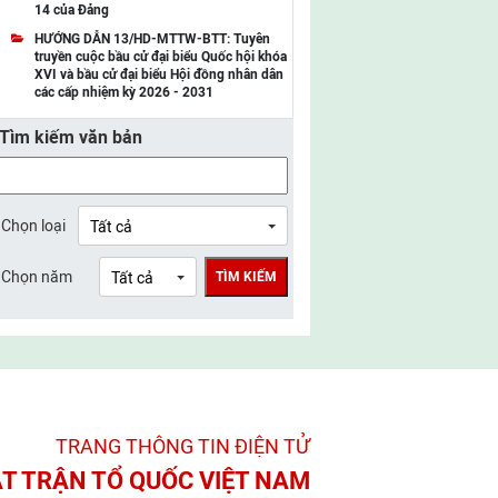
14 của Đảng
UBMTTQ Việt Nam tỉnh Điện Biên
HƯỚNG DẪN 13/HD-MTTW-BTT: Tuyên
truyền cuộc bầu cử đại biểu Quốc hội khóa
UBMTTQ Việt Nam tỉnh Sơn La
XVI và bầu cử đại biểu Hội đồng nhân dân
các cấp nhiệm kỳ 2026 - 2031
UBMTTQ Việt Nam tỉnh Thanh Hóa
Tìm kiếm văn bản
UBMTTQ Việt Nam tỉnh Nghệ An
UBMTTQ Việt Nam tỉnh Hà Tĩnh
UBMTTQ Việt Nam tỉnh Tuyên Quang
Chọn loại
UBMTTQ Việt Nam tỉnh Lào Cai
Chọn năm
TÌM KIẾM
UBMTTQ Việt Nam tỉnh Thái Nguyên
UBMTTQ Việt Nam tỉnh Phú Thọ
UBMTTQ Việt Nam tỉnh Bắc Ninh
UBMTTQ Việt Nam tỉnh Hưng Yên
TRANG THÔNG TIN ĐIỆN TỬ­
UBMTTQ Việt Nam tỉnh Ninh Bình
T TRẬN TỔ QUỐC VIỆT NAM
UBMTTQ Việt Nam tỉnh Quảng Trị