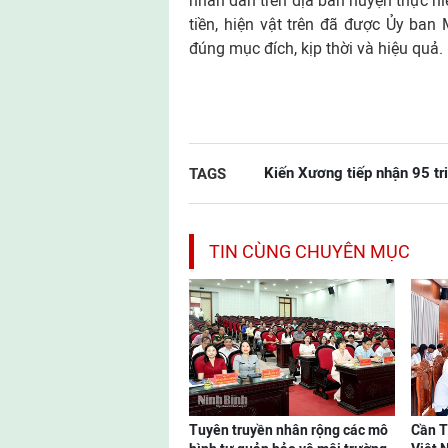
nhân dân trên địa bàn huyện thực hi
tiền, hiện vật trên đã được Ủy ba
đúng mục đích, kịp thời và hiệu quả.
Kiến Xương tiếp nhận 95 tr
TAGS
TIN CÙNG CHUYÊN MỤC
Tuyên truyền nhân rộng các mô
Cần T