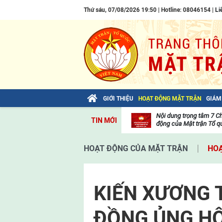
Thứ sáu, 07/08/2026 19:50 | Hotline: 08046154 |
Li
GIỚI THIỆU
HOẠT ĐỘNG MẶT TRẬN
GIÁM
Bài viết của Tổng Bí thư Tô Lâm: TIẾN
Nội dung trọng tâm 7 C
TIN MỚI
LÊN! TOÀN THẮNG ẮT VỀ TA!
động của Mặt trận Tổ qu
Thư
viện
HOẠT ĐỘNG CỦA MẶT TRẬN
HOẠ
video
KIẾN XƯƠNG 
ĐỒNG ỦNG HỘ