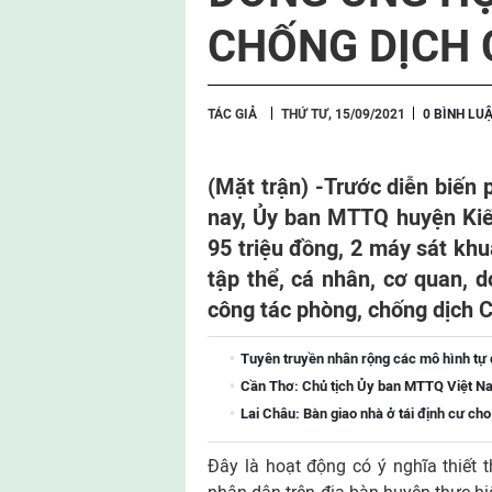
CHỐNG DỊCH 
TÁC GIẢ
THỨ TƯ, 15/09/2021
0 BÌNH LU
(Mặt trận) -
Trước diễn biến 
nay, Ủy ban MTTQ huyện Kiế
95 triệu đồng, 2 máy sát khu
tập thể, cá nhân, cơ quan, 
công tác phòng, chống dịch C
Tuyên truyền nhân rộng các mô hình tự
Cần Thơ: Chủ tịch Ủy ban MTTQ Việt Na
Lai Châu: Bàn giao nhà ở tái định cư ch
Đây là hoạt động có ý nghĩa thiết