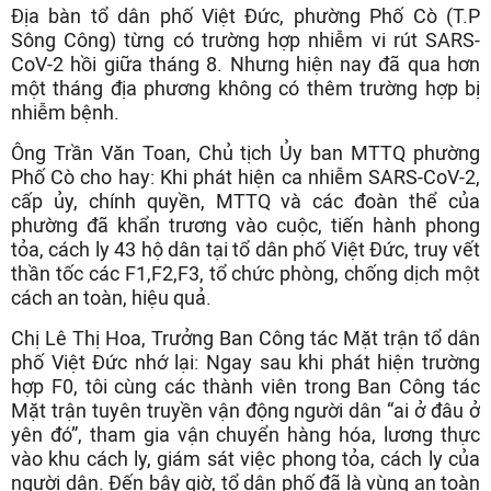
Địa bàn tổ dân phố Việt Đức, phường Phố Cò (T.P
Sông Công) từng có trường hợp nhiễm vi rút SARS-
CoV-2 hồi giữa tháng 8. Nhưng hiện nay đã qua hơn
một tháng địa phương không có thêm trường hợp bị
nhiễm bệnh.
Ông Trần Văn Toan, Chủ tịch Ủy ban MTTQ phường
Phố Cò cho hay: Khi phát hiện ca nhiễm SARS-CoV-2,
cấp ủy, chính quyền, MTTQ và các đoàn thể của
phường đã khẩn trương vào cuộc, tiến hành phong
tỏa, cách ly 43 hộ dân tại tổ dân phố Việt Đức, truy vết
thần tốc các F1,F2,F3, tổ chức phòng, chống dịch một
cách an toàn, hiệu quả.
Chị Lê Thị Hoa, Trưởng Ban Công tác Mặt trận tổ dân
phố Việt Đức nhớ lại: Ngay sau khi phát hiện trường
hợp F0, tôi cùng các thành viên trong Ban Công tác
Mặt trận tuyên truyền vận động người dân “ai ở đâu ở
yên đó”, tham gia vận chuyển hàng hóa, lương thực
vào khu cách ly, giám sát việc phong tỏa, cách ly của
người dân. Đến bây giờ, tổ dân phố đã là vùng an toàn