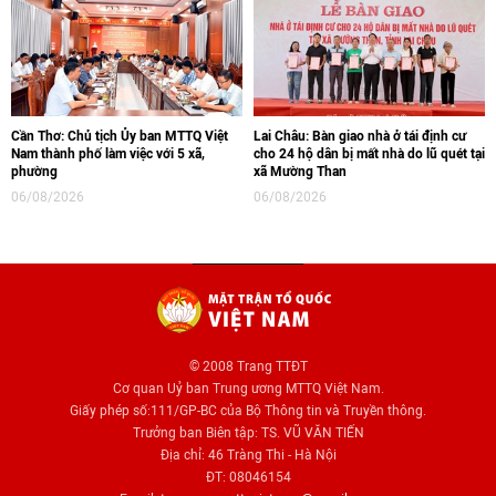
Cần Thơ: Chủ tịch Ủy ban MTTQ Việt
Lai Châu: Bàn giao nhà ở tái định cư
Nam thành phố làm việc với 5 xã,
cho 24 hộ dân bị mất nhà do lũ quét tại
phường
xã Mường Than
06/08/2026
06/08/2026
© 2008 Trang TTĐT
Cơ quan Uỷ ban Trung ương MTTQ Việt Nam.
Giấy phép số:111/GP-BC của Bộ Thông tin và Truyền thông.
Trưởng ban Biên tập: TS. VŨ VĂN TIẾN
Địa chỉ: 46 Tràng Thi - Hà Nội
ĐT: 08046154