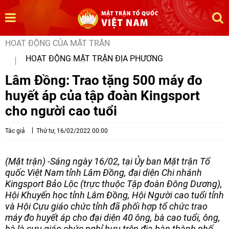
HOẠT ĐỘNG CỦA MẶT TRẬN
HOẠT ĐỘNG MẶT TRẬN ĐỊA PHƯƠNG
Lâm Đồng: Trao tặng 500 máy đo
huyết áp của tập đoàn Kingsport
cho người cao tuổi
Tác giả
Thứ tư, 16/02/2022 00:00
(Mặt trận) -Sáng ngày 16/02, tại Ủy ban Mặt trận Tổ
quốc Việt Nam tỉnh Lâm Đồng, đại diện Chi nhánh
Kingsport Bảo Lộc (trực thuộc Tập đoàn Đông Dương),
Hội Khuyến học tỉnh Lâm Đồng, Hội Người cao tuổi tỉnh
và Hội Cựu giáo chức tỉnh đã phối hợp tổ chức trao
máy đo huyết áp cho đại diện 40 ông, bà cao tuổi, ông,
bà là cựu giáo chức nghỉ hưu trên địa bàn thành phố