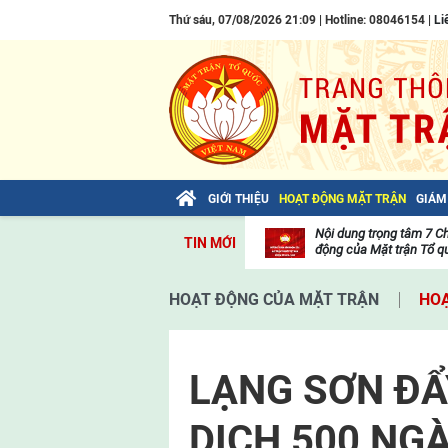
Thứ sáu, 07/08/2026 21:09 | Hotline: 08046154 |
Li
GIỚI THIỆU
HOẠT ĐỘNG MẶT TRẬN
GIÁM
Bài viết của Tổng Bí thư Tô Lâm: TIẾN
Nội dung trọng tâm 7 C
TIN MỚI
LÊN! TOÀN THẮNG ẮT VỀ TA!
động của Mặt trận Tổ qu
Thư
viện
HOẠT ĐỘNG CỦA MẶT TRẬN
HOẠ
video
LẠNG SƠN ĐẨ
DỊCH 500 NGÀ