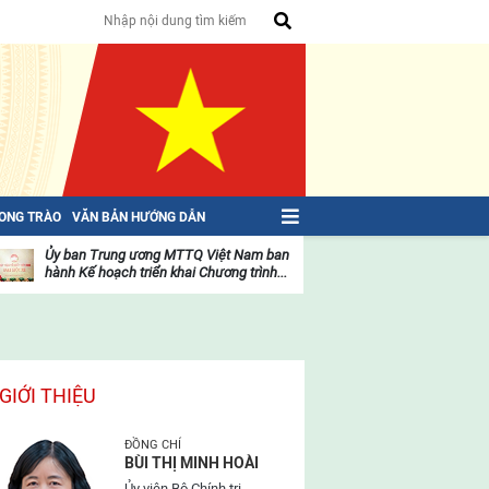
HONG TRÀO
VĂN BẢN HƯỚNG DẪN
Ủy ban Trung ương MTTQ Việt Nam ban
Toàn văn NGHỊ QU
hành Kế hoạch triển khai Chương trình...
toàn quốc Mặt trậ
oạt
Hoạt
ộng
động
ủa
của
ặt
mặt
rận
trận
GIỚI THIỆU
ĐỒNG CHÍ
BÙI THỊ MINH HOÀI
Ủy viên Bộ Chính trị,