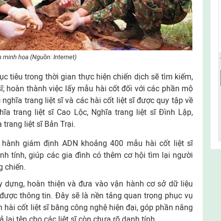
 minh họa (Nguồn: Internet)
 tiêu trong thời gian thực hiện chiến dịch sẽ tìm kiếm,
 sĩ; hoàn thành việc lấy mẫu hài cốt đối với các phần mộ
nghĩa trang liệt sĩ và các hài cốt liệt sĩ được quy tập về
a trang liệt sĩ Cao Lộc, Nghĩa trang liệt sĩ Đình Lập,
trang liệt sĩ Bản Trại.
n hành giám định ADN khoảng 400 mẫu hài cốt liệt sĩ
 tính, giúp các gia đình có thêm cơ hội tìm lại người
g chiến.
y dựng, hoàn thiện và đưa vào vận hành cơ sở dữ liệu
 được thông tin. Đây sẽ là nền tảng quan trọng phục vụ
h hài cốt liệt sĩ bằng công nghệ hiện đại, góp phần nâng
 lại tên cho các liệt sĩ còn chưa rõ danh tính.