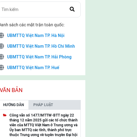
Danh sách các mặt trận toàn quốc:
UBMTTQ Việt Nam TP. Hà Nội
UBMTTQ Việt Nam TP. Hồ Chí Minh
UBMTTQ Việt Nam TP. Hải Phòng
UBMTTQ Việt Nam TP. Huế
UBMTTQ Việt Nam TP. Đà Nẵng
UBMTTQ Việt Nam TP. Cần Thơ
VĂN BẢN
UBMTTQ Việt Nam tỉnh Quảng Ninh
HƯỚNG DẪN
PHÁP LUẬT
UBMTTQ Việt Nam tỉnh Cao Bằng
Công văn số 1477/MTTW-BTT ngày 22
tháng 12 năm 2025 gửi các tổ chức thành
UBMTTQ Việt Nam tỉnh Lạng Sơn
viên của MTTQ Việt Nam ở Trung ương và
Ủy ban MTTQ các tỉnh, thành phố trực
UBMTTQ Việt Nam tỉnh Lai Châu
thuộc Trung ương về tuyên truyền Đại hội