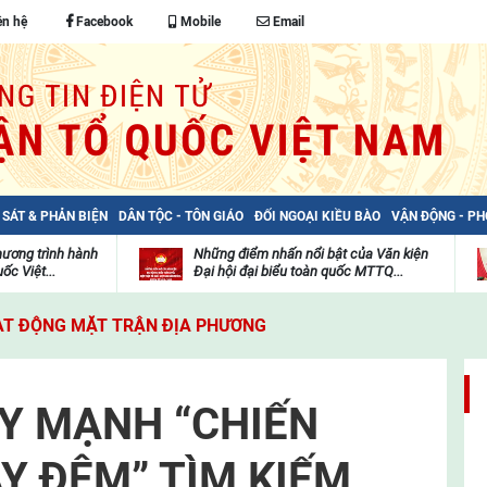
ên hệ
Facebook
Mobile
Email
 SÁT & PHẢN BIỆN
DÂN TỘC - TÔN GIÁO
ĐỐI NGOẠI KIỀU BÀO
VẬN ĐỘNG - P
hương trình hành
Những điểm nhấn nổi bật của Văn kiện
ốc Việt...
Đại hội đại biểu toàn quốc MTTQ...
Thư
H
viện
đ
T ĐỘNG MẶT TRẬN ĐỊA PHƯƠNG
video
c
m
t
Y MẠNH “CHIẾN
Y ĐÊM” TÌM KIẾM,