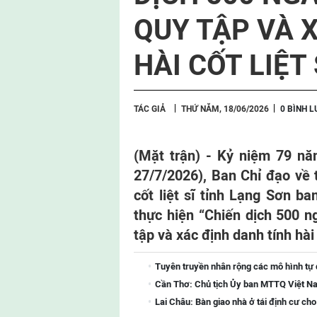
QUY TẬP VÀ 
HÀI CỐT LIỆT 
TÁC GIẢ
THỨ NĂM, 18/06/2026
0 BÌNH 
(Mặt trận) - Kỷ niệm 79 nă
27/7/2026), Ban Chỉ đạo về 
cốt liệt sĩ tỉnh Lạng Sơn 
thực hiện “Chiến dịch 500 
tập và xác định danh tính hài c
Tuyên truyền nhân rộng các mô hình tự
Cần Thơ: Chủ tịch Ủy ban MTTQ Việt Na
Lai Châu: Bàn giao nhà ở tái định cư ch