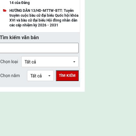
14 của Đảng
UBMTTQ Việt Nam tỉnh Điện Biên
HƯỚNG DẪN 13/HD-MTTW-BTT: Tuyên
truyền cuộc bầu cử đại biểu Quốc hội khóa
UBMTTQ Việt Nam tỉnh Sơn La
XVI và bầu cử đại biểu Hội đồng nhân dân
các cấp nhiệm kỳ 2026 - 2031
UBMTTQ Việt Nam tỉnh Thanh Hóa
Tìm kiếm văn bản
UBMTTQ Việt Nam tỉnh Nghệ An
UBMTTQ Việt Nam tỉnh Hà Tĩnh
UBMTTQ Việt Nam tỉnh Tuyên Quang
Chọn loại
UBMTTQ Việt Nam tỉnh Lào Cai
Chọn năm
TÌM KIẾM
UBMTTQ Việt Nam tỉnh Thái Nguyên
UBMTTQ Việt Nam tỉnh Phú Thọ
UBMTTQ Việt Nam tỉnh Bắc Ninh
UBMTTQ Việt Nam tỉnh Hưng Yên
UBMTTQ Việt Nam tỉnh Ninh Bình
UBMTTQ Việt Nam tỉnh Quảng Trị