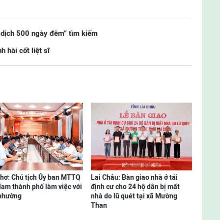
 dịch 500 ngày đêm” tìm kiếm
 hài cốt liệt sĩ
hơ: Chủ tịch Ủy ban MTTQ
Lai Châu: Bàn giao nhà ở tái
Nam thành phố làm việc với
định cư cho 24 hộ dân bị mất
 phường
nhà do lũ quét tại xã Mường
Than