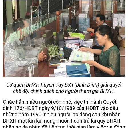
Cơ quan BHXH huyện Tây Sơn (Bình Định) giải quyết
chế độ, chính sách cho người tham gia BHXH.
Chắc hẳn nhiều người còn nhớ, việc thi hành Quyết
định 176/HĐBT ngày 9/10/1989 của HĐBT vào đầu
những năm 1990, nhiều người lao động sau khi nhận
BHXH một lần lại mong muốn hoàn trả lại quỹ BHXH
phần họ đã nhận để tiếp tục thời gian làm việc và đóng