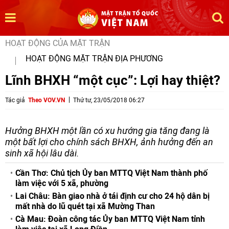
HOẠT ĐỘNG CỦA MẶT TRẬN
HOẠT ĐỘNG MẶT TRẬN ĐỊA PHƯƠNG
Lĩnh BHXH “một cục”: Lợi hay thiệt?
Tác giả
Theo VOV.VN
Thứ tư, 23/05/2018 06:27
Hưởng BHXH một lần có xu hướng gia tăng đang là
một bất lợi cho chính sách BHXH, ảnh hưởng đến an
sinh xã hội lâu dài.
Cần Thơ: Chủ tịch Ủy ban MTTQ Việt Nam thành phố
làm việc với 5 xã, phường
Lai Châu: Bàn giao nhà ở tái định cư cho 24 hộ dân bị
mất nhà do lũ quét tại xã Mường Than
Cà Mau: Đoàn công tác Ủy ban MTTQ Việt Nam tỉnh