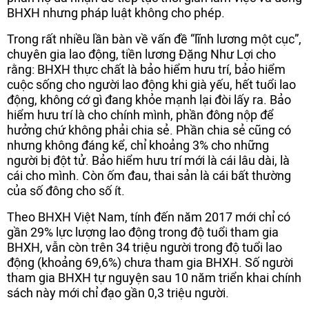
BHXH nhưng pháp luật không cho phép.
Trong rất nhiều lần bàn về vấn đề “lĩnh lương một cục”,
chuyên gia lao động, tiền lương Đặng Như Lợi cho
rằng: BHXH thực chất là bảo hiểm hưu trí, bảo hiểm
cuộc sống cho người lao động khi già yếu, hết tuổi lao
động, không cớ gì đang khỏe mạnh lại đòi lấy ra. Bảo
hiểm hưu trí là cho chính mình, phần đông nộp để
hưởng chứ không phải chia sẻ. Phần chia sẻ cũng có
nhưng không đáng kể, chỉ khoảng 3% cho những
người bị đột tử. Bảo hiểm hưu trí mới là cái lâu dài, là
cái cho mình. Còn ốm đau, thai sản là cái bất thường
của số đông cho số ít.
Theo BHXH Việt Nam, tính đến năm 2017 mới chỉ có
gần 29% lực lượng lao động trong độ tuổi tham gia
BHXH, vẫn còn trên 34 triệu người trong độ tuổi lao
động (khoảng 69,6%) chưa tham gia BHXH. Số người
tham gia BHXH tự nguyện sau 10 năm triển khai chính
sách này mới chỉ đạo gần 0,3 triệu người.