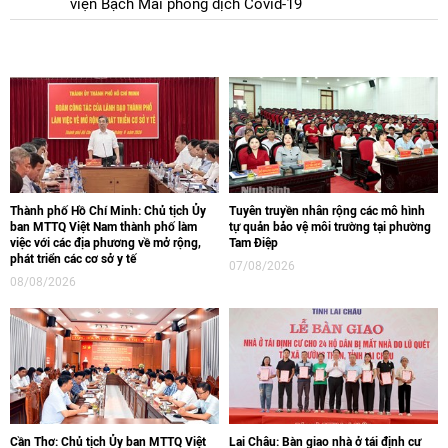
viện Bạch Mai phòng dịch Covid-19
Thành phố Hồ Chí Minh: Chủ tịch Ủy
Tuyên truyền nhân rộng các mô hình
ban MTTQ Việt Nam thành phố làm
tự quản bảo vệ môi trường tại phường
việc với các địa phương về mở rộng,
Tam Điệp
phát triển các cơ sở y tế
07/08/2026
08/08/2026
Cần Thơ: Chủ tịch Ủy ban MTTQ Việt
Lai Châu: Bàn giao nhà ở tái định cư