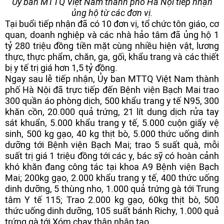
Ủy ban MTTQ Việt Nam thành phố Hà Nội tiếp nhận
ủng hộ từ các đơn vị.
Tại buổi tiếp nhận đã có 10 đơn vị, tổ chức tôn giáo, cơ
quan, doanh nghiệp và các nhà hảo tâm đã ủng hộ 1
tỷ 280 triệu đồng tiền mặt cùng nhiều hiện vật, lương
thực, thực phẩm, chăn, ga, gối, khẩu trang và các thiết
bị y tế trị giá hơn 1,5 tỷ đồng.
Ngay sau lễ tiếp nhận, Ủy ban MTTQ Việt Nam thành
phố Hà Nội đã trực tiếp đến Bệnh viện Bạch Mai trao
300 quần áo phòng dịch, 500 khẩu trang y tế N95, 300
khăn cồn, 20.000 quả trứng, 21 lít dung dịch rửa tay
sát khuẩn, 5.000 khẩu trang y tế, 5.000 cuộn giấy vệ
sinh, 500 kg gạo, 40 kg thịt bò, 5.000 thức uống dinh
dưỡng tới Bệnh viện Bạch Mai; trao 5 suất quà, mỗi
suất trị giá 1 triệu đồng tới các y, bác sỹ có hoàn cảnh
khó khăn đang công tác tại khoa A9 Bệnh viện Bạch
Mai; 200kg gạo, 2.000 khẩu trang y tế, 400 thức uống
dinh dưỡng, 5 thùng nho, 1.000 quả trứng gà tới Trung
tâm Y tế 115; Trao 2.000 kg gạo, 60kg thịt bò, 500
thức uống dinh dưỡng, 105 suất bánh Richy, 1.000 quả
trứng gà tới Xóm chạy thận nhân tạo.