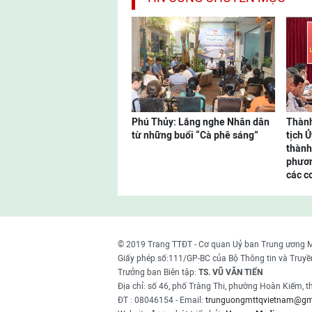
Phú Thủy: Lắng nghe Nhân dân
Thành
từ những buổi “Cà phê sáng”
tịch 
thành
phươn
các cơ
© 2019 Trang TTĐT - Cơ quan Uỷ ban Trung ương 
Giấy phép số:111/GP-BC của Bộ Thông tin và Truyề
Trưởng ban Biên tập:
TS. VŨ VĂN TIẾN
Địa chỉ: số 46, phố Tràng Thi, phường Hoàn Kiếm, 
ĐT : 08046154 - Email:
trunguongmttqvietnam@gm