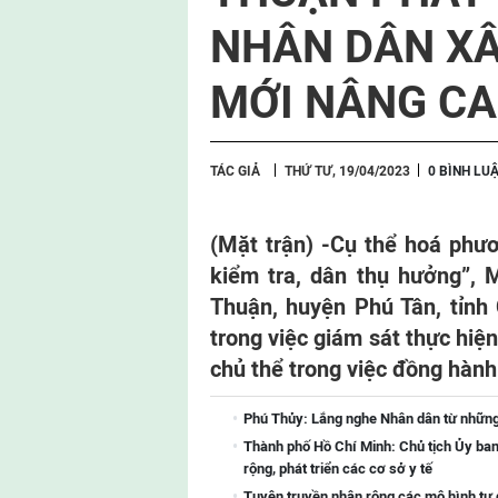
NHÂN DÂN X
MỚI NÂNG C
TÁC GIẢ
THỨ TƯ, 19/04/2023
0 BÌNH LU
(Mặt trận) -
Cụ thể hoá phươ
kiểm tra, dân thụ hưởng”, 
Thuận, huyện Phú Tân, tỉnh
trong việc giám sát thực hiện
chủ thể trong việc đồng hàn
Phú Thủy: Lắng nghe Nhân dân từ những
Thành phố Hồ Chí Minh: Chủ tịch Ủy ba
rộng, phát triển các cơ sở y tế
Tuyên truyền nhân rộng các mô hình tự