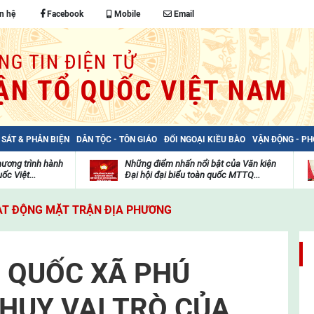
n hệ
Facebook
Mobile
Email
 SÁT & PHẢN BIỆN
DÂN TỘC - TÔN GIÁO
ĐỐI NGOẠI KIỀU BÀO
VẬN ĐỘNG - P
hương trình hành
Những điểm nhấn nổi bật của Văn kiện
ốc Việt...
Đại hội đại biểu toàn quốc MTTQ...
Thư
H
viện
đ
T ĐỘNG MẶT TRẬN ĐỊA PHƯƠNG
video
c
m
t
 QUỐC XÃ PHÚ
HUY VAI TRÒ CỦA