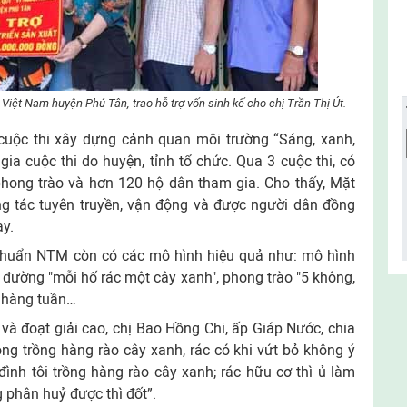
iệt Nam huyện Phú Tân, trao hỗ trợ vốn sinh kế cho chị Trần Thị Út.
cuộc thi xây dựng cảnh quan môi trường “Sáng, xanh,
gia cuộc thi do huyện, tỉnh tổ chức. Qua 3 cuộc thi, có
phong trào và hơn 120 hộ dân tham gia. Cho thấy, Mặt
ng tác tuyên truyền, vận động và được người dân đồng
ay.
 chuẩn NTM còn có các mô hình hiệu quả như: mô hình
n đường "mỗi hố rác một cây xanh", phong trào "5 không,
h hàng tuần…
 và đoạt giải cao, chị Bao Hồng Chi, ấp Giáp Nước, chia
ông trồng hàng rào cây xanh, rác có khi vứt bỏ không ý
 đình tôi trồng hàng rào cây xanh; rác hữu cơ thì ủ làm
 phân huỷ được thì đốt”.