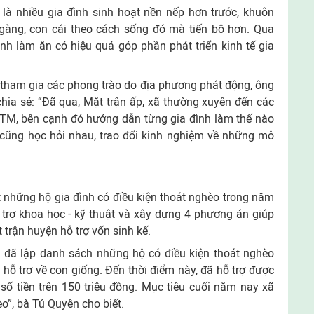
 là nhiều gia đình sinh hoạt nền nếp hơn trước, khuôn
 gàng, con cái theo cách sống đó mà tiến bộ hơn. Qua
nh làm ăn có hiệu quả góp phần phát triển kinh tế gia
 tham gia các phong trào do địa phương phát động, ông
ia sẻ: “Ðã qua, Mặt trận ấp, xã thường xuyên đến các
NTM, bên cạnh đó hướng dẫn từng gia đình làm thế nào
m cũng học hỏi nhau, trao đổi kinh nghiệm về những mô
 những hộ gia đình có điều kiện thoát nghèo trong năm
trợ khoa học - kỹ thuật và xây dựng 4 phương án giúp
trận huyện hỗ trợ vốn sinh kế.
ận đã lập danh sách những hộ có điều kiện thoát nghèo
ỗ trợ về con giống. Ðến thời điểm này, đã hỗ trợ được
 số tiền trên 150 triệu đồng. Mục tiêu cuối năm nay xã
”, bà Tú Quyên cho biết.