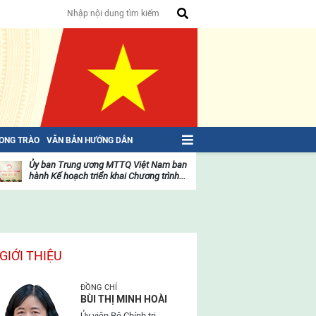
HONG TRÀO
VĂN BẢN HƯỚNG DẪN
Ủy ban Trung ương MTTQ Việt Nam ban
Toàn văn NGHỊ QU
hành Kế hoạch triển khai Chương trình...
toàn quốc Mặt trậ
oạt
Hoạt
ộng
động
ủa
của
ặt
mặt
rận
trận
GIỚI THIỆU
ĐỒNG CHÍ
BÙI THỊ MINH HOÀI
Ủy viên Bộ Chính trị,