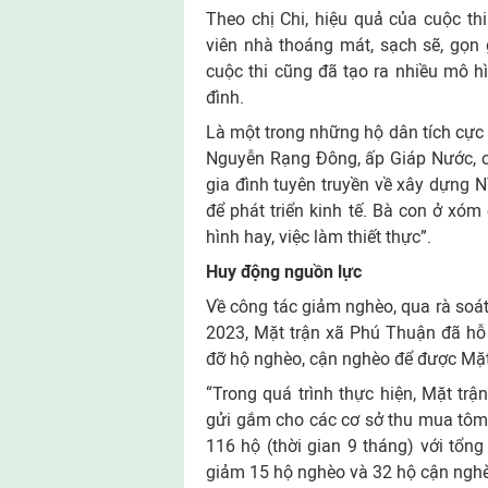
Theo chị Chi, hiệu quả của cuộc thi
viên nhà thoáng mát, sạch sẽ, gọn
cuộc thi cũng đã tạo ra nhiều mô hì
đình.
Là một trong những hộ dân tích cực
Nguyễn Rạng Ðông, ấp Giáp Nước, ch
gia đình tuyên truyền về xây dựng 
để phát triển kinh tế. Bà con ở xó
hình hay, việc làm thiết thực”.
Huy động nguồn lực
Về công tác giảm nghèo, qua rà soát
2023, Mặt trận xã Phú Thuận đã hỗ 
đỡ hộ nghèo, cận nghèo để được Mặt 
“Trong quá trình thực hiện, Mặt tr
gửi gắm cho các cơ sở thu mua tôm h
116 hộ (thời gian 9 tháng) với tổng
giảm 15 hộ nghèo và 32 hộ cận nghèo