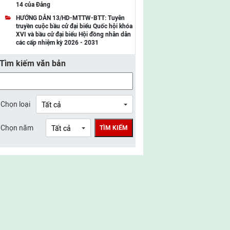
14 của Đảng
UBMTTQ Việt Nam tỉnh Điện Biên
HƯỚNG DẪN 13/HD-MTTW-BTT: Tuyên
truyền cuộc bầu cử đại biểu Quốc hội khóa
UBMTTQ Việt Nam tỉnh Sơn La
XVI và bầu cử đại biểu Hội đồng nhân dân
các cấp nhiệm kỳ 2026 - 2031
UBMTTQ Việt Nam tỉnh Thanh Hóa
Tìm kiếm văn bản
UBMTTQ Việt Nam tỉnh Nghệ An
UBMTTQ Việt Nam tỉnh Hà Tĩnh
UBMTTQ Việt Nam tỉnh Tuyên Quang
Chọn loại
UBMTTQ Việt Nam tỉnh Lào Cai
Chọn năm
TÌM KIẾM
UBMTTQ Việt Nam tỉnh Thái Nguyên
UBMTTQ Việt Nam tỉnh Phú Thọ
UBMTTQ Việt Nam tỉnh Bắc Ninh
UBMTTQ Việt Nam tỉnh Hưng Yên
UBMTTQ Việt Nam tỉnh Ninh Bình
UBMTTQ Việt Nam tỉnh Quảng Trị