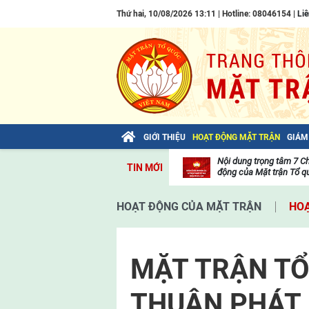
Thứ hai, 10/08/2026 13:11 | Hotline: 08046154 |
Liê
GIỚI THIỆU
HOẠT ĐỘNG MẶT TRẬN
GIÁM
Bài viết của Tổng Bí thư Tô Lâm: TIẾN
Nội dung trọng tâm 7 C
TIN MỚI
LÊN! TOÀN THẮNG ẮT VỀ TA!
động của Mặt trận Tổ qu
Thư
viện
HOẠT ĐỘNG CỦA MẶT TRẬN
HOẠ
video
MẶT TRẬN TỔ
THUẬN PHÁT 