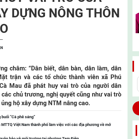
ÂY DỰNG NÔNG THÔN
AO
ẬN
ng châm: “Dân biết, dân bàn, dân làm, dân
Mặt trận và các tổ chức thành viên xã Phú
 Cà Mau đã phát huy vai trò của người dân
 các chủ trương, nghị quyết cũng như vai trò
h ủng hộ xây dựng NTM nâng cao.
 buổi “Cà phê sáng”
n MTTQ Việt Nam thành phố làm việc với các địa phương về mở
 quản bảo vệ môi trường tại phường Tam Điệp