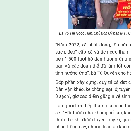
Bà Võ Thị Ngọc Hân, Chủ tịch Uỷ ban MTTQ V
“Năm 2022, xã phát động, tổ chức 
sạch, đẹp” cấp xã và tích cực tham 
trên 1.500 lượt hộ dân hưởng ứng 
trận và các đoàn thể đã làm tốt cô
tình hưởng ứng”, bà Tú Quyên cho h
Góp phần xây dựng, duy trì xã đạt
Dân vận khéo, kè chống sạt lở, tuyế
3 sạch", giờ cao điểm giữ gìn vệ sin
Là người trực tiếp tham gia cuộc thi
sẻ: “Hồi trước nhà không hố rác, kh
thức. Từ khi được tuyên truyền, gia
phân trồng cây, những loại rác không