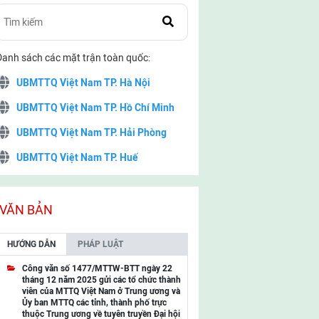
Danh sách các mặt trận toàn quốc:
UBMTTQ Việt Nam TP. Hà Nội
UBMTTQ Việt Nam TP. Hồ Chí Minh
UBMTTQ Việt Nam TP. Hải Phòng
UBMTTQ Việt Nam TP. Huế
UBMTTQ Việt Nam TP. Đà Nẵng
UBMTTQ Việt Nam TP. Cần Thơ
VĂN BẢN
UBMTTQ Việt Nam tỉnh Quảng Ninh
HƯỚNG DẪN
PHÁP LUẬT
UBMTTQ Việt Nam tỉnh Cao Bằng
Công văn số 1477/MTTW-BTT ngày 22
tháng 12 năm 2025 gửi các tổ chức thành
UBMTTQ Việt Nam tỉnh Lạng Sơn
viên của MTTQ Việt Nam ở Trung ương và
Ủy ban MTTQ các tỉnh, thành phố trực
UBMTTQ Việt Nam tỉnh Lai Châu
thuộc Trung ương về tuyên truyền Đại hội