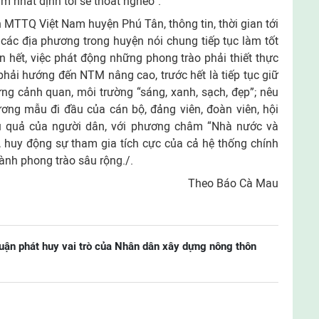
m nhất định tôi sẽ thoát nghèo”.
 MTTQ Việt Nam huyện Phú Tân, thông tin, thời gian tới
các địa phương trong huyện nói chung tiếp tục làm tốt
n hết, việc phát động những phong trào phải thiết thực
phải hướng đến NTM nâng cao, trước hết là tiếp tục giữ
g cảnh quan, môi trường “sáng, xanh, sạch, đẹp”; nêu
ương mẫu đi đầu của cán bộ, đảng viên, đoàn viên, hội
iệu quả của người dân, với phương châm “Nhà nước và
 huy động sự tham gia tích cực của cả hệ thống chính
thành phong trào sâu rộng./.
Theo Báo Cà Mau
uận phát huy vai trò của Nhân dân xây dựng nông thôn