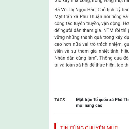
Giờ xây nhà xong, trong vòng một nă
Bà Võ Thị Ngọc Hân, Chủ tịch Uỷ ban
Mặt trận xã Phú Thuận nói riêng và 
công tác tuyên truyền, vận động. Hơ
để người dân tham gia. NTM rồi thì 
vững những thành quả trong xây dựn
cao hơn nữa vai trò trách nhiệm, g
viên và sự tham gia nhiệt tình, h
Nhân dân cùng làm”. Thông qua đó,
trị và toàn xã hội để thực hiện, tạo 
Mặt trận Tổ quốc xã Phú Th
TAGS
mới nâng cao
TIN CÙNG CHUYÊN MỤC