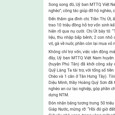
Song song đó, Uỷ ban MTTQ Việt Na
nghèo”; công tác giúp đỡ hộ nghèo,
Ðến thăm gia đình chị Trần Thị Út,
trao 10 triệu đồng hỗ trợ vốn sinh kế
hiện rõ qua nụ cười. Chị Út bày tỏ: 
liệu, thu nhập bấp bênh; 2 con nhỏ 
vịt, gà về nuôi; phần còn lại mua vỏ
Không chỉ trợ vốn, việc vận động m
đây, Uỷ ban MTTQ Việt Nam huyện v
(huyện Phú Tân) đã khởi công xây 
Quỹ Làng Ta tài trợ, với tổng số tiề
Chèo và 1 căn ở Tân Hưng Tây). Tín
Diệu Minh, thầy Hoàng Quý Sơn đã tà
nghèo an cư lạc nghiệp, góp phần cho
dựng NTM.
Ðón nhận bảng tượng trưng 50 triệu
Giáp Nước, mừng rỡ: “Hồi đó giờ đất