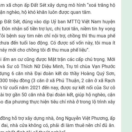
m xã chọn ấp Ðất Sét xây dựng mô hình “xoá trắng hộ
 cận nghèo, hộ khó khăn luôn được quan tâm.
 ấp Ðất Sét, đúng vào dịp Uỷ ban MTTQ Việt Nam huyện
. Ðón nhận số tiền trợ lực, chị tươi tắn, niềm tin hy vọng
“Tôi bệnh suy tim nên chỉ nội trợ, chồng thì thu mua phế
chưa đến tuổi lao động. Có được số vốn này, tôi mua ít
 máy mới cho chồng tôi đi thu mua phế liệu”.
ái ấm an cư cũng được Mặt trận các cấp chú trọng. Mới
à Sư cô Thích Nữ Diệu Minh, Trụ trì chùa Vạn Phước
dựng 6 căn nhà Ðại đoàn kết do thầy Hoàng Quý Sơn,
n 300 triệu đồng (3 căn ở xã Phú Thuận, 2 căn ở xã Rạch
h từ cuối năm 2021 đến nay, được sự kết nối của Sư cô
i trợ gần 50 căn nhà Ðại đoàn kết, giúp hộ nghèo, cận
 địa phương thực hiện tiêu chí nhà ở trong lộ trình xây
 đồng hỗ trợ xây dựng nhà, ông Nguyễn Việt Phương, ấp
 đai, nhà cửa không có, phải đi làm thuê nên chỉ đủ ăn.