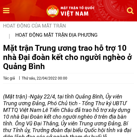
HOẠT ĐỘNG CỦA MẶT TRẬN
HOẠT ĐỘNG MẶT TRẬN ĐỊA PHƯƠNG
Mặt trận Trung ương trao hỗ trợ 10
nhà Đại đoàn kết cho người nghèo ở
Quảng Bình
Tác giả
Thứ sáu, 22/04/2022 00:00
(Mặt trận) -Ngày 22/4, tại tỉnh Quảng Bình, Ủy viên
Trung ương Đảng, Phó Chủ tịch - Tổng Thư ký UBTƯ
MTTQ Việt Nam Lê Tiến Châu đã trao hỗ trợ xây dựng
10 nhà Đại Đoàn kết cho người nghèo ở trên địa bàn
tỉnh. Ông Vũ Đại Thắng, Ủy viên Trung ương Đảng, Bí
thư Tỉnh ủy, Trưởng đoàn đại biểu Quốc hội tỉnh và đại
diện lãnh đạo các sở ngành tham dự buổi lễ.