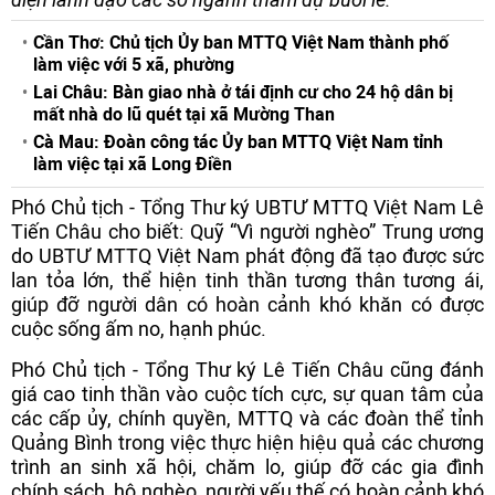
Cần Thơ: Chủ tịch Ủy ban MTTQ Việt Nam thành phố
làm việc với 5 xã, phường
Lai Châu: Bàn giao nhà ở tái định cư cho 24 hộ dân bị
mất nhà do lũ quét tại xã Mường Than
Cà Mau: Đoàn công tác Ủy ban MTTQ Việt Nam tỉnh
làm việc tại xã Long Điền
Phó Chủ tịch - Tổng Thư ký UBTƯ MTTQ Việt Nam Lê
Tiến Châu cho biết: Quỹ “Vì người nghèo” Trung ương
do UBTƯ MTTQ Việt Nam phát động đã tạo được sức
lan tỏa lớn, thể hiện tinh thần tương thân tương ái,
giúp đỡ người dân có hoàn cảnh khó khăn có được
cuộc sống ấm no, hạnh phúc.
Phó Chủ tịch - Tổng Thư ký Lê Tiến Châu cũng đánh
giá cao tinh thần vào cuộc tích cực, sự quan tâm của
các cấp ủy, chính quyền, MTTQ và các đoàn thể tỉnh
Quảng Bình trong việc thực hiện hiệu quả các chương
trình an sinh xã hội, chăm lo, giúp đỡ các gia đình
chính sách, hộ nghèo, người yếu thế có hoàn cảnh khó