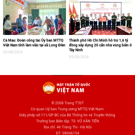
Cà Mau: Đoàn công tác Ủy ban MTTQ
Thành phố Hồ Chí Minh hỗ trợ 1,6 tỷ
Việt Nam tỉnh làm việc tại xã Long Điền
đồng xây dựng 20 căn nhà vùng biên ở
Tây Ninh
05/08/2026
05/08/2026
© 2008 Trang TTĐT
Cơ quan Uỷ ban Trung ương MTTQ Việt Nam.
Giấy phép số:111/GP-BC của Bộ Thông tin và Truyền thông.
Trưởng ban Biên tập: TS. VŨ VĂN TIẾN
Địa chỉ: 46 Tràng Thi - Hà Nội
ĐT: 08046154