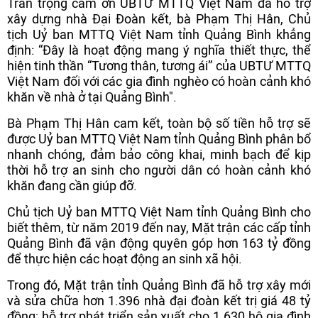
Trân trọng cảm ơn UBTƯ MTTQ Việt Nam đã hỗ trợ
xây dựng nhà Đại Đoàn kết, bà Phạm Thị Hân, Chủ
tịch Uỷ ban MTTQ Việt Nam tỉnh Quảng Bình khẳng
định: “Đây là hoạt động mang ý nghĩa thiết thực, thể
hiện tinh thần “Tương thân, tương ái” của UBTƯ MTTQ
Việt Nam đối với các gia đình nghèo có hoàn cảnh khó
khăn về nhà ở tại Quảng Bình".
Bà Phạm Thị Hân cam kết, toàn bộ số tiền hỗ trợ sẽ
được Uỷ ban MTTQ Việt Nam tỉnh Quảng Bình phân bổ
nhanh chóng, đảm bảo công khai, minh bạch để kịp
thời hỗ trợ an sinh cho người dân có hoàn cảnh khó
khăn đang cần giúp đỡ.
Chủ tịch Uỷ ban MTTQ Việt Nam tỉnh Quảng Bình cho
biết thêm, từ năm 2019 đến nay, Mặt trận các cấp tỉnh
Quảng Bình đã vận động quyên góp hơn 163 tỷ đồng
để thực hiện các hoạt động an sinh xã hội.
Trong đó, Mặt trận tỉnh Quảng Bình đã hỗ trợ xây mới
và sửa chữa hơn 1.396 nhà đại đoàn kết trị giá 48 tỷ
đồng; hỗ trợ phát triển sản xuất cho 1.630 hộ gia đình