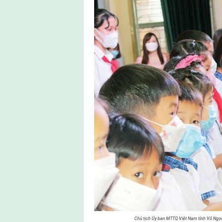
Chủ tịch Ủy ban MTTQ Việt Nam tỉnh Võ Ngọ