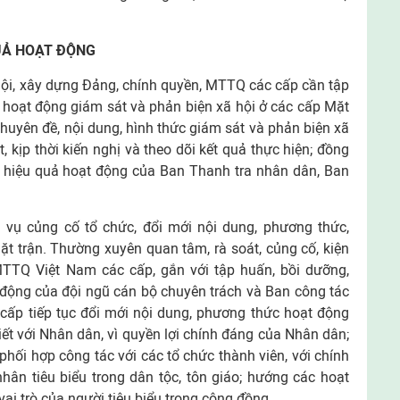
UẢ HOẠT ĐỘNG
hội, xây dựng Đảng, chính quyền, MTTQ các cấp cần tập
 hoạt động giám sát và phản biện xã hội ở các cấp Mặt
 chuyên đề, nội dung, hình thức giám sát và phản biện xã
, kịp thời kiến nghị và theo dõi kết quả thực hiện; đồng
y hiệu quả hoạt động của Ban Thanh tra nhân dân, Ban
m vụ củng cố tổ chức, đổi mới nội dung, phương thức,
t trận. Thường xuyên quan tâm, rà soát, củng cố, kiện
TTQ Việt Nam các cấp, gắn với tập huấn, bồi dưỡng,
 động của đội ngũ cán bộ chuyên trách và Ban công tác
cấp tiếp tục đổi mới nội dung, phương thức hoạt động
ết với Nhân dân, vì quyền lợi chính đáng của Nhân dân;
phối hợp công tác với các tổ chức thành viên, với chính
hân tiêu biểu trong dân tộc, tôn giáo; hướng các hoạt
vai trò của người tiêu biểu trong cộng đồng.