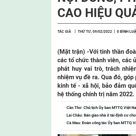
CAO HIỆU QU
TÁC GIẢ
THỨ TƯ, 09/02/2022
0 BÌNH LU
(Mặt trận) -
Với tinh thần đo
các tổ chức thành viên, các
phát huy vai trò, trách nhi
nhiệm vụ đề ra. Qua đó, góp 
kinh tế - xã hội, bảo đảm q
hệ thống chính trị năm 2022.
Cần Thơ: Chủ tịch Ủy ban MTTQ Việt Na
Lai Châu: Bàn giao nhà ở tái định cư ch
Cà Mau: Đoàn công tác Ủy ban MTTQ Việ