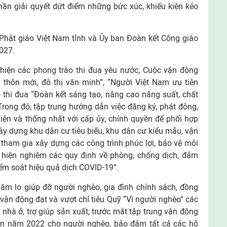
ần giải quyết dứt điểm những bức xúc, khiếu kiện kéo
 Phật giáo Việt Nam tỉnh và Ủy ban Đoàn kết Công giáo
2027.
 hiện các phong trào thi đua yêu nước, Cuộc vận động
thôn mới, đô thị văn minh”, “Người Việt Nam ưu tiên
thi đua “Đoàn kết sáng tạo, nâng cao năng suất, chất
 Trong đó, tập trung hướng dẫn việc đăng ký, phát động,
iên và thống nhất với cấp ủy, chính quyền để phối hợp
y dựng khu dân cư tiêu biểu, khu dân cư kiểu mẫu, vận
ham gia xây dựng các công trình phúc lợi, bảo vệ môi
ực hiện nghiêm các quy định về phòng, chống dịch, đảm
kiểm soát hiệu quả dịch COVID-19”.
ăm lo giúp đỡ người nghèo, gia đình chính sách, đồng
; vận động đạt và vượt chỉ tiêu Quỹ “Vì người nghèo” các
nhà ở, trợ giúp sản xuất; trước mắt tập trung vận động
n năm 2022 cho người nghèo, bảo đảm tất cả các hộ