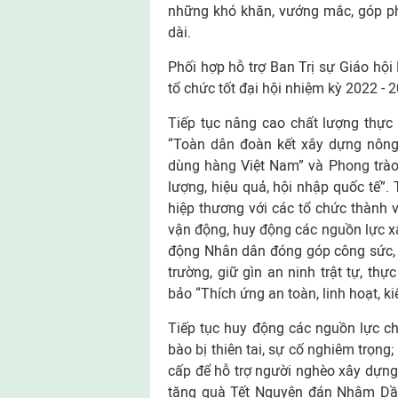
những khó khăn, vướng mắc, góp ph
dài.
Phối hợp hỗ trợ Ban Trị sự Giáo hội
tổ chức tốt đại hội nhiệm kỳ 2022 - 
Tiếp tục nâng cao chất lượng thực
“Toàn dân đoàn kết xây dựng nông 
dùng hàng Việt Nam” và Phong trào 
lượng, hiệu quả, hội nhập quốc tế”.
hiệp thương với các tổ chức thành v
vận động, huy động các nguồn lực xâ
động Nhân dân đóng góp công sức, t
trường, giữ gìn an ninh trật tự, th
bảo “Thích ứng an toàn, linh hoạt, 
Tiếp tục huy động các nguồn lực ch
bào bị thiên tai, sự cố nghiêm trọng
cấp để hỗ trợ người nghèo xây dựng 
tặng quà Tết Nguyên đán Nhâm Dầ