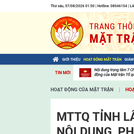
Thứ sáu, 07/08/2026 01:50 | Hotline: 08046154 |
Li
GIỚI THIỆU
HOẠT ĐỘNG MẶT TRẬN
GIÁM
Bài viết của Tổng Bí thư Tô Lâm: TIẾN
Nội dung trọng tâm 7 C
TIN MỚI
LÊN! TOÀN THẮNG ẮT VỀ TA!
động của Mặt trận Tổ qu
Thư
viện
HOẠT ĐỘNG CỦA MẶT TRẬN
HOẠ
video
MTTQ TỈNH L
NỘI DUNG, P