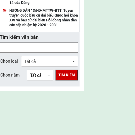
14 của Đảng
UBMTTQ Việt Nam tỉnh Điện Biên
HƯỚNG DẪN 13/HD-MTTW-BTT: Tuyên
truyền cuộc bầu cử đại biểu Quốc hội khóa
UBMTTQ Việt Nam tỉnh Sơn La
XVI và bầu cử đại biểu Hội đồng nhân dân
các cấp nhiệm kỳ 2026 - 2031
UBMTTQ Việt Nam tỉnh Thanh Hóa
Tìm kiếm văn bản
UBMTTQ Việt Nam tỉnh Nghệ An
UBMTTQ Việt Nam tỉnh Hà Tĩnh
UBMTTQ Việt Nam tỉnh Tuyên Quang
Chọn loại
UBMTTQ Việt Nam tỉnh Lào Cai
Chọn năm
TÌM KIẾM
UBMTTQ Việt Nam tỉnh Thái Nguyên
UBMTTQ Việt Nam tỉnh Phú Thọ
UBMTTQ Việt Nam tỉnh Bắc Ninh
UBMTTQ Việt Nam tỉnh Hưng Yên
UBMTTQ Việt Nam tỉnh Ninh Bình
UBMTTQ Việt Nam tỉnh Quảng Trị