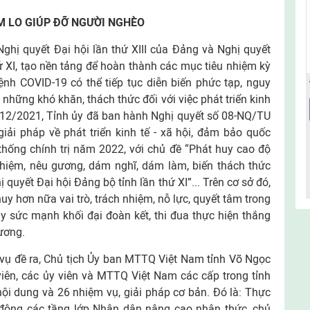
 LO GIÚP ĐỠ NGƯỜI NGHÈO
ghị quyết Đại hội lần thứ XIII của Đảng và Nghị quyết
hứ XI, tạo nền tảng để hoàn thành các mục tiêu nhiệm kỳ
ệnh COVID-19 có thể tiếp tục diễn biến phức tạp, nguy
những khó khăn, thách thức đối với việc phát triển kinh
6/12/2021, Tỉnh ủy đã ban hành Nghị quyết số 08-NQ/TU
giải pháp về phát triển kinh tế - xã hội, đảm bảo quốc
thống chính trị năm 2022, với chủ đề “Phát huy cao độ
 nhiệm, nêu gương, dám nghĩ, dám làm, biến thách thức
ị quyết Đại hội Đảng bộ tỉnh lần thứ XI”... Trên cơ sở đó,
uy hơn nữa vai trò, trách nhiệm, nỗ lực, quyết tâm trong
y sức mạnh khối đại đoàn kết, thi đua thực hiện thắng
hương.
 vụ đề ra, Chủ tịch Ủy ban MTTQ Việt Nam tỉnh Võ Ngọc
viên, các ủy viên và MTTQ Việt Nam các cấp trong tỉnh
 nội dung và 26 nhiệm vụ, giải pháp cơ bản. Đó là: Thực
n động các tầng lớp Nhân dân nâng cao nhận thức, chủ