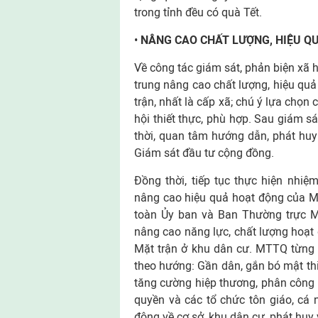
trong tỉnh đều có quà Tết.
•
NÂNG CAO CHẤT LƯỢNG, HIỆU Q
Về công tác giám sát, phản biện xã 
trung nâng cao chất lượng, hiệu quả
trận, nhất là cấp xã; chú ý lựa chọn
hội thiết thực, phù hợp. Sau giám sát
thời, quan tâm hướng dẫn, phát hu
Giám sát đầu tư cộng đồng.
Đồng thời, tiếp tục thực hiện nhiệ
nâng cao hiệu quả hoạt động của Mặ
toàn Ủy ban và Ban Thường trực M
nâng cao năng lực, chất lượng hoạt
Mặt trận ở khu dân cư. MTTQ từng 
theo hướng: Gần dân, gắn bó mật thi
tăng cường hiệp thương, phân công 
quyền và các tổ chức tôn giáo, cá n
động về cơ sở, khu dân cư, phát huy 