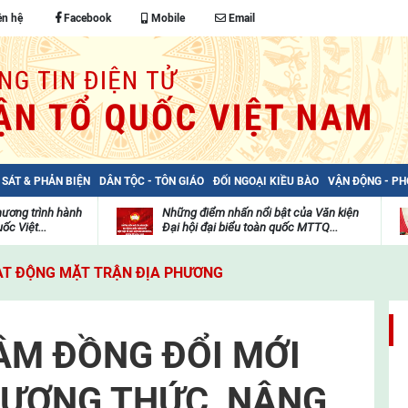
ên hệ
Facebook
Mobile
Email
 SÁT & PHẢN BIỆN
DÂN TỘC - TÔN GIÁO
ĐỐI NGOẠI KIỀU BÀO
VẬN ĐỘNG - P
hương trình hành
Những điểm nhấn nổi bật của Văn kiện
ốc Việt...
Đại hội đại biểu toàn quốc MTTQ...
Thư
H
viện
đ
T ĐỘNG MẶT TRẬN ĐỊA PHƯƠNG
video
c
m
t
ÂM ĐỒNG ĐỔI MỚI
HƯƠNG THỨC, NÂNG