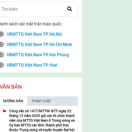
Danh sách các mặt trận toàn quốc:
UBMTTQ Việt Nam TP. Hà Nội
UBMTTQ Việt Nam TP. Hồ Chí Minh
UBMTTQ Việt Nam TP. Hải Phòng
UBMTTQ Việt Nam TP. Huế
UBMTTQ Việt Nam TP. Đà Nẵng
UBMTTQ Việt Nam TP. Cần Thơ
VĂN BẢN
UBMTTQ Việt Nam tỉnh Quảng Ninh
HƯỚNG DẪN
PHÁP LUẬT
UBMTTQ Việt Nam tỉnh Cao Bằng
Công văn số 1477/MTTW-BTT ngày 22
tháng 12 năm 2025 gửi các tổ chức thành
UBMTTQ Việt Nam tỉnh Lạng Sơn
viên của MTTQ Việt Nam ở Trung ương và
Ủy ban MTTQ các tỉnh, thành phố trực
UBMTTQ Việt Nam tỉnh Lai Châu
thuộc Trung ương về tuyên truyền Đại hội