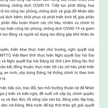
phòng, chống dịch COVID-19. Tiếp tục phát động, huy
hỗ trợ công tác phòng, chống dịch và giúp đỡ Nhân dân
ả dịch bệnh, khôi phục và phát triển kinh tế, góp phần
 phấn đấu hoàn thành các chỉ tiêu, nhiệm vụ chính trị
hực hiện công tác phòng, chống dịch COVID-19 và giám
ời lao động và người sử dụng lao động gặp khó khăn do
uyền, triển khai thực hiện chủ trương, nghị quyết của
MTTQ Việt Nam tỉnh thực hiện Nghị quyết Đại hội Đại
g và Nghị quyết Đại hội Đảng bộ tỉnh Lâm Đồng lần thứ
n kết, đồng thuận, thực hiện tốt các chỉ tiêu phát triển
g, an ninh, xây dựng Đảng, hệ thống chính trị theo tinh
ề ra.
ặt, tiếp xúc, trao đổi, tạo môi trường thuận lợi để Nhân
a ý kiến và kiến nghị, đề xuất với cấp ủy, chính quyền;
 vụ và đạo đức, lối sống của cán bộ, đảng viên; tập hợp,
 dân với Đảng, Nhà nước để kịp thời tháo gỡ, giải quyết