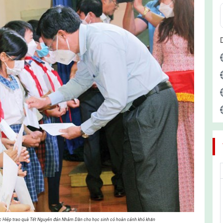
c Hiệp trao quà Tết Nguyên đán Nhâm Dần cho học sinh có hoàn cảnh khó khăn