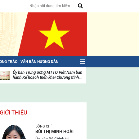
HONG TRÀO
VĂN BẢN HƯỚNG DẪN
Ủy ban Trung ương MTTQ Việt Nam ban
Toàn văn NGHỊ QU
hành Kế hoạch triển khai Chương trình...
toàn quốc Mặt trậ
oạt
Hoạt
ộng
động
ủa
của
ặt
mặt
rận
trận
GIỚI THIỆU
ĐỒNG CHÍ
BÙI THỊ MINH HOÀI
Ủy viên Bộ Chính trị,