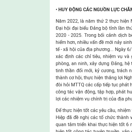
•
HUY ĐỘNG CÁC NGUỒN LỰC CHĂM
Năm 2022, là năm thứ 2 thực hiện N
Đại hội đại biểu Đảng bộ tỉnh lần t
2020 - 2025. Trong bối cảnh dịch b
hiểm hơn, nhiều vấn đề mới nảy sinh 
tế - xã hội của địa phương... Ngày 
xác định các chỉ tiêu, nhiệm vụ và 
phòng, an ninh, xây dựng Đảng, hệ 
tinh thần đổi mới, kỷ cương, trách
thành cơ hội, thực hiện thắng lợi Ngh
đòi hỏi MTTQ các cấp tiếp tục phát h
công tác vận động, tập hợp, phát hu
lợi các nhiệm vụ chính trị của địa p
Để thực hiện tốt các yêu cầu, nhiệm
Hiệp đã đề nghị các tổ chức thành 
quan tâm triển khai thực hiện tốt 6
hiện tốt công tác tuyên truyền, vậ