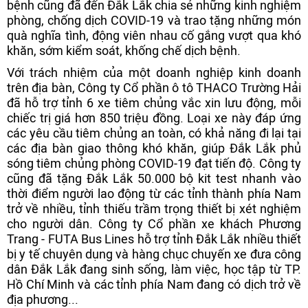
bệnh cũng đã đến Đắk Lắk chia sẻ những kinh nghiệm
phòng, chống dịch COVID-19 và trao tặng những món
quà nghĩa tình, động viên nhau cố gắng vượt qua khó
khăn, sớm kiểm soát, khống chế dịch bệnh.
Với trách nhiệm của một doanh nghiệp kinh doanh
trên địa bàn, Công ty Cổ phần ô tô THACO Trường Hải
đã hỗ trợ tỉnh 6 xe tiêm chủng vắc xin lưu động, mỗi
chiếc trị giá hơn 850 triệu đồng. Loại xe này đáp ứng
các yêu cầu tiêm chủng an toàn, có khả năng đi lại tại
các địa bàn giao thông khó khăn, giúp Đắk Lắk phủ
sóng tiêm chủng phòng COVID-19 đạt tiến độ. Công ty
cũng đã tặng Đắk Lắk 50.000 bộ kit test nhanh vào
thời điểm người lao động từ các tỉnh thành phía Nam
trở về nhiều, tỉnh thiếu trầm trọng thiết bị xét nghiệm
cho người dân. Công ty Cổ phần xe khách Phương
Trang - FUTA Bus Lines hỗ trợ tỉnh Đắk Lắk nhiều thiết
bị y tế chuyên dụng và hàng chục chuyến xe đưa công
dân Đắk Lắk đang sinh sống, làm việc, học tập từ TP.
Hồ Chí Minh và các tỉnh phía Nam đang có dịch trở về
địa phương...