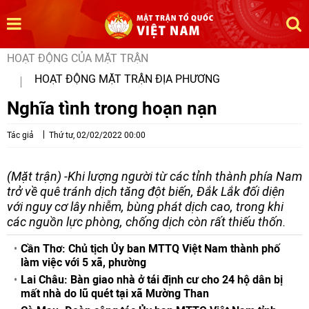
HOẠT ĐỘNG CỦA MẶT TRẬN
HOẠT ĐỘNG MẶT TRẬN ĐỊA PHƯƠNG
Nghĩa tình trong hoạn nạn
Tác giả
Thứ tư, 02/02/2022 00:00
(Mặt trận) -Khi lượng người từ các tỉnh thành phía Nam
trở về quê tránh dịch tăng đột biến, Đắk Lắk đối diện
với nguy cơ lây nhiễm, bùng phát dịch cao, trong khi
các nguồn lực phòng, chống dịch còn rất thiếu thốn.
Cần Thơ: Chủ tịch Ủy ban MTTQ Việt Nam thành phố
làm việc với 5 xã, phường
Lai Châu: Bàn giao nhà ở tái định cư cho 24 hộ dân bị
mất nhà do lũ quét tại xã Mường Than