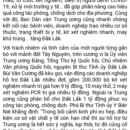
mẫu, tổ chức xét nghiệm, điều trị người bệnh COVID-
19, xử lý môi trường y tế… đã góp phần nâng cao hiệu
quả công tác phòng, chống dịch cho địa phương. Cùng
với đó, Ban Dân vận Trung ương cũng nhanh chóng
kết nối các bệnh viện, doanh nghiệp trao nhiều cơ số
thuốc, trang thiết bị y tế, kit xét nghiệm nhanh, máy
khử trùng... tặng Đắk Lắk.
Với trách nhiệm và tình cảm của một người từng gắn
bó với mảnh đất Tây Nguyên, trên cương vị là Ủy viên
Trung ương Đảng, Tổng Thư ký Quốc hội, Chủ nhiệm
Văn phòng Quốc hội, nguyên Bí thư Tỉnh ủy Đắk Lắk
Bùi Văn Cường đã kêu gọi, vận động các doanh nghiệp
hỗ trợ Đắk Lắk nhiều đợt, gồm 200.000 bộ kit xét
nghiệm nhanh trị giá hơn 9 tỷ đồng, 10 máy thở, 2 máy
xét nghiệm PCR trị giá nhiều tỷ đồng. Ngoài ra Trung
ương cũng phân bổ cho Đắk Lắk 1 tỷ đồng phục vụ
công tác phòng, chống dịch. Phó Bí thư Tỉnh ủy Y Biêr
Niê khẳng định: “Trong bối cảnh kinh phí eo hẹp, điều
kiện cơ sở vật chất y tế còn hạn chế thì sự hỗ trợ từ
Trung ương là hết sức ý nghĩa, kịp thời, từ đó củng cố