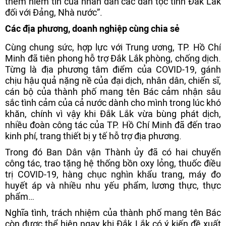
thêm niềm tin của nhân dân các dân tộc tỉnh Đắk Lắk
đối với Đảng, Nhà nước”.
Các địa phương, doanh nghiệp cùng chia sẻ
Cùng chung sức, hợp lực với Trung ương, TP. Hồ Chí
Minh đã tiên phong hỗ trợ Đắk Lắk phòng, chống dịch.
Từng là địa phương tâm điểm của COVID-19, gánh
chịu hậu quả nặng nề của đại dịch, nhân dân, chiến sĩ,
cán bộ của thành phố mang tên Bác cảm nhận sâu
sắc tình cảm của cả nước dành cho mình trong lúc khó
khăn, chính vì vậy khi Đắk Lắk vừa bùng phát dịch,
nhiều đoàn công tác của TP. Hồ Chí Minh đã đến trao
kinh phí, trang thiết bị y tế hỗ trợ địa phương.
Trong đó Ban Dân vận Thành ủy đã có hai chuyến
công tác, trao tặng hệ thống bồn oxy lỏng, thuốc điều
trị COVID-19, hàng chục nghìn khẩu trang, máy đo
huyết áp và nhiều nhu yếu phẩm, lương thực, thực
phẩm…
Nghĩa tình, trách nhiệm của thành phố mang tên Bác
còn được thể hiện ngay khi Đắk Lắk có ý kiến đề xuất