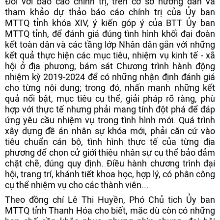
Đối với báo cáo chính trị, trên cơ sở hướng dẫn và
tham khảo dự thảo báo cáo chính trị của Ủy ban
MTTQ tỉnh khóa XIV, ý kiến góp ý của BTT Ủy ban
MTTQ tỉnh, để đánh giá đúng tình hình khối đại đoàn
kết toàn dân và các tầng lớp Nhân dân gắn với những
kết quả thực hiện các mục tiêu, nhiệm vụ kinh tế - xã
hội ở địa phương; bám sát Chương trình hành động
nhiệm kỳ 2019-2024 để có những nhận định đánh giá
cho từng nội dung; trong đó, nhấn mạnh những kết
quả nổi bật, mục tiêu cụ thể, giải pháp rõ ràng, phù
hợp với thực tế nhưng phải mang tính đột phá để đáp
ứng yêu cầu nhiệm vụ trong tình hình mới. Quá trình
xây dựng đề án nhân sự khóa mới, phải căn cứ vào
tiêu chuẩn cán bộ, tình hình thực tế của từng địa
phương để chọn cử giới thiệu nhân sự cụ thể bảo đảm
chặt chẽ, đúng quy định. Điều hành chương trình đại
hội, trang trí, khánh tiết khoa học, hợp lý, có phân công
cụ thể nhiệm vụ cho các thành viên...
Theo đồng chí Lê Thị Huyền, Phó Chủ tịch Ủy ban
MTTQ tỉnh Thanh Hóa cho biết, mặc dù còn có những