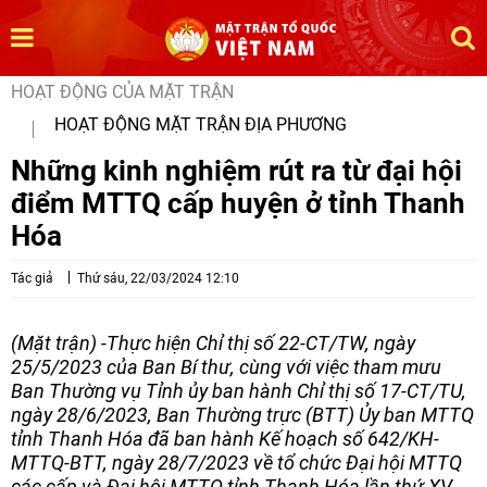
HOẠT ĐỘNG CỦA MẶT TRẬN
HOẠT ĐỘNG MẶT TRẬN ĐỊA PHƯƠNG
Những kinh nghiệm rút ra từ đại hội
điểm MTTQ cấp huyện ở tỉnh Thanh
Hóa
Tác giả
Thứ sáu, 22/03/2024 12:10
(Mặt trận) -Thực hiện Chỉ thị số 22-CT/TW, ngày
25/5/2023 của Ban Bí thư, cùng với việc tham mưu
Ban Thường vụ Tỉnh ủy ban hành Chỉ thị số 17-CT/TU,
ngày 28/6/2023, Ban Thường trực (BTT) Ủy ban MTTQ
tỉnh Thanh Hóa đã ban hành Kế hoạch số 642/KH-
MTTQ-BTT, ngày 28/7/2023 về tổ chức Đại hội MTTQ
các cấp và Đại hội MTTQ tỉnh Thanh Hóa lần thứ XV,