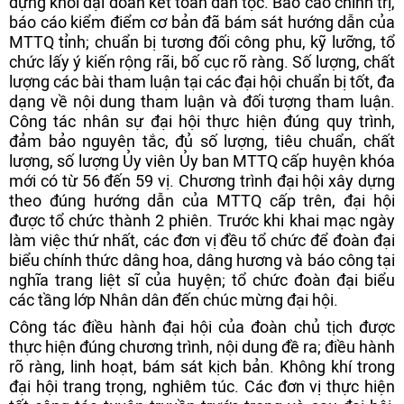
dựng khối đại đoàn kết toàn dân tộc. Báo cáo chính trị,
báo cáo kiểm điểm cơ bản đã bám sát hướng dẫn của
MTTQ tỉnh; chuẩn bị tương đối công phu, kỹ lưỡng, tổ
chức lấy ý kiến rộng rãi, bố cục rõ ràng. Số lượng, chất
lượng các bài tham luận tại các đại hội chuẩn bị tốt, đa
dạng về nội dung tham luận và đối tượng tham luận.
Công tác nhân sự đại hội thực hiện đúng quy trình,
đảm bảo nguyên tắc, đủ số lượng, tiêu chuẩn, chất
lượng, số lượng Ủy viên Ủy ban MTTQ cấp huyện khóa
mới có từ 56 đến 59 vị. Chương trình đại hội xây dựng
theo đúng hướng dẫn của MTTQ cấp trên, đại hội
được tổ chức thành 2 phiên. Trước khi khai mạc ngày
làm việc thứ nhất, các đơn vị đều tổ chức để đoàn đại
biểu chính thức dâng hoa, dâng hương và báo công tại
nghĩa trang liệt sĩ của huyện; tổ chức đoàn đại biểu
các tầng lớp Nhân dân đến chúc mừng đại hội.
Công tác điều hành đại hội của đoàn chủ tịch được
thực hiện đúng chương trình, nội dung đề ra; điều hành
rõ ràng, linh hoạt, bám sát kịch bản. Không khí trong
đại hội trang trọng, nghiêm túc. Các đơn vị thực hiện