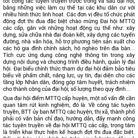
tốt công tác tuyên truyền trước trong và sau đại hội,
bằng những việc làm cụ thể tại các khu dân cư với
nhiều hình thức linh hoạt. Các đơn vị đều tổ chức phát
động đợt thi đua đặc biệt chào mừng Đại hội MTTQ
các cấp, gắn với những hoạt động cụ thể như: xây
dựng, sửa chữa nhà đại đoàn kết, xây dựng các tuyến
đường, nhà văn hóa, hỗ trợ phương tiện sản xuất cho
các hộ gia đình chính sách, hộ nghèo trên địa bàn...
Tích cực ứng dụng công nghệ thông tin trong xây
dựng nội dung và chương trình điều hành, quản lý đại
hội. Đại biểu chính thức tham dự đại hội đảm bảo tiêu
biểu về phẩm chất, năng lực, uy tín, đại diện cho các
tầng lớp Nhân dân, đóng góp tâm huyết, trách nhiệm
cho thành công của đại hội; số lượng theo quy định...
Qua đại hội điểm MTTQ cấp huyện, một số vấn đề cần
quan tâm rút kinh nghiệm, đó là: Về công tác tuyên
truyền, BTT ủy ban MTTQ các huyện, thị xã, thành phố
phải có văn bản chỉ đạo, hướng dẫn, đẩy mạnh công
tác tuyên truyền về đại hội MTTQ các cấp, trọng tâm
là triển khai thực hiện kế hoạch đợt thi đua đặc biệt.