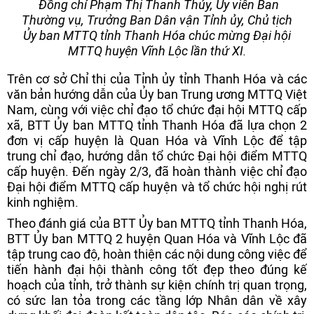
Đồng chí Phạm Thị Thanh Thủy, Ủy viên Ban
Thường vụ, Trưởng Ban Dân vận Tỉnh ủy, Chủ tịch
Ủy ban MTTQ tỉnh Thanh Hóa chúc mừng Đại hội
MTTQ huyện Vĩnh Lộc lần thứ XI.
Trên cơ sở Chỉ thị của Tỉnh ủy tỉnh Thanh Hóa và các
văn bản hướng dẫn của Ủy ban Trung ương MTTQ Việt
Nam, cùng với việc chỉ đạo tổ chức đại hội MTTQ cấp
xã, BTT Ủy ban MTTQ tỉnh Thanh Hóa đã lựa chọn 2
đơn vị cấp huyện là Quan Hóa và Vĩnh Lộc để tập
trung chỉ đạo, hướng dẫn tổ chức Đại hội điểm MTTQ
cấp huyện. Đến ngày 2/3, đã hoàn thành việc chỉ đạo
Đại hội điểm MTTQ cấp huyện và tổ chức hội nghị rút
kinh nghiệm.
Theo đánh giá của BTT Ủy ban MTTQ tỉnh Thanh Hóa,
BTT Ủy ban MTTQ 2 huyện Quan Hóa và Vĩnh Lộc đã
tập trung cao độ, hoàn thiện các nội dung công việc để
tiến hành đại hội thành công tốt đẹp theo đúng kế
hoạch của tỉnh, trở thành sự kiện chính trị quan trọng,
có sức lan tỏa trong các tầng lớp Nhân dân về xây