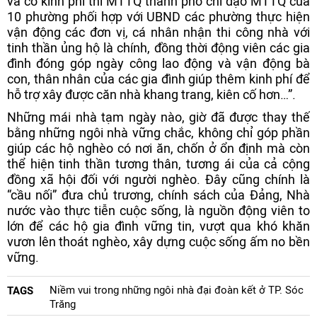
và có kinh phí thì MTTQ thành phố chỉ đạo MTTQ của
10 phường phối hợp với UBND các phường thực hiện
vận động các đơn vị, cá nhân nhận thi công nhà với
tinh thần ủng hộ là chính, đồng thời động viên các gia
đình đóng góp ngày công lao động và vận động bà
con, thân nhân của các gia đình giúp thêm kinh phí để
hỗ trợ xây được căn nhà khang trang, kiên cố hơn…”.
Những mái nhà tạm ngày nào, giờ đã được thay thế
bằng những ngôi nhà vững chắc, không chỉ góp phần
giúp các hộ nghèo có nơi ăn, chốn ở ổn định mà còn
thể hiện tinh thần tương thân, tương ái của cả cộng
đồng xã hội đối với người nghèo. Đây cũng chính là
“cầu nối” đưa chủ trương, chính sách của Đảng, Nhà
nước vào thực tiễn cuộc sống, là nguồn động viên to
lớn để các hộ gia đình vững tin, vượt qua khó khăn
vươn lên thoát nghèo, xây dựng cuộc sống ấm no bền
vững.
Niềm vui trong những ngôi nhà đại đoàn kết ở TP. Sóc
TAGS
Trăng