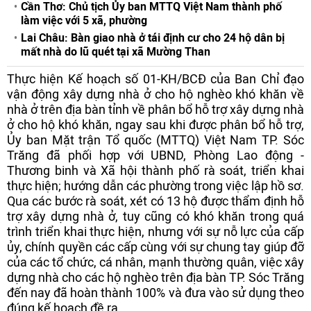
Cần Thơ: Chủ tịch Ủy ban MTTQ Việt Nam thành phố
làm việc với 5 xã, phường
Lai Châu: Bàn giao nhà ở tái định cư cho 24 hộ dân bị
mất nhà do lũ quét tại xã Mường Than
Thực hiện Kế hoạch số 01-KH/BCĐ của Ban Chỉ đạo
vận động xây dựng nhà ở cho hộ nghèo khó khăn về
nhà ở trên địa bàn tỉnh về phân bổ hỗ trợ xây dựng nhà
ở cho hộ khó khăn, ngay sau khi được phân bổ hỗ trợ,
Ủy ban Mặt trận Tổ quốc (MTTQ) Việt Nam TP. Sóc
Trăng đã phối hợp với UBND, Phòng Lao động -
Thương binh và Xã hội thành phố rà soát, triển khai
thực hiện; hướng dẫn các phường trong việc lập hồ sơ.
Qua các bước rà soát, xét có 13 hộ được thẩm định hỗ
trợ xây dựng nhà ở, tuy cũng có khó khăn trong quá
trình triển khai thực hiện, nhưng với sự nỗ lực của cấp
ủy, chính quyền các cấp cùng với sự chung tay giúp đỡ
của các tổ chức, cá nhân, mạnh thường quân, việc xây
dựng nhà cho các hộ nghèo trên địa bàn TP. Sóc Trăng
đến nay đã hoàn thành 100% và đưa vào sử dụng theo
đúng kế hoạch đề ra.