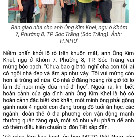
Bàn giao nhà cho anh Ông Kim Khel, ngụ ở Khóm
7, Phường 8, TP. Sóc Trăng (Sóc Trăng). Ảnh:
H.NHƯ
Niềm phấn khởi lộ rõ trên khuôn mặt, anh Ông Kim
Khel, ngụ ở Khóm 7, Phường 8, TP. Sóc Trăng vui
mừng bộc bạch: “Chưa bao giờ tôi nghĩ cha con tôi lại
có ngôi nhà đẹp và ấm áp như vậy. Tôi vui mừng còn
hơn là trúng số nữa. Có nhà ở đàng hoàng rồi giờ tôi lo
làm để nuôi mấy đứa nhỏ đi học”. Ngoài ra, khi biết
hoàn cảnh của gia đình anh Ông Kim Khel là hộ có
hoàn cảnh đặc biệt khó khăn, một mình ông phải gồng
gánh nuôi 4 người con đang trong độ tuổi ăn học, các
ngành, đoàn thể ở địa phương còn vận động mạnh
thường quân tặng quà, một số nhu yếu phẩm để anh
có thêm điều kiện chuẩn bị đón Tết sắp đến.
Với cách làm linh hoạt, ủy ban MTTQ Việt Nam các