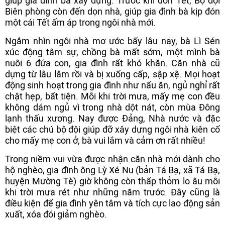
giúp gia đình bà xây dựng. Trước khi đón Tết, Bộ đội
Biên phòng còn đến dọn nhà, giúp gia đình bà kịp đón
một cái Tết ấm áp trong ngôi nhà mới.
Ngắm nhìn ngôi nhà mơ ước bấy lâu nay, bà Lì Sén
xúc động tâm sự, chồng bà mất sớm, một mình bà
nuôi 6 đứa con, gia đình rất khó khăn. Căn nhà cũ
dựng từ lâu lắm rồi và bị xuống cấp, sập xệ. Mọi hoạt
động sinh hoạt trong gia đình như nấu ăn, ngủ nghỉ rất
chật hẹp, bất tiện. Mỗi khi trời mưa, mấy mẹ con đều
không dám ngủ vì trong nhà dột nát, còn mùa Đông
lạnh thấu xương. Nay được Đảng, Nhà nước và đặc
biệt các chú bộ đội giúp đỡ xây dựng ngôi nhà kiên cố
cho mấy mẹ con ở, bà vui lắm và cảm ơn rất nhiều!
Trong niềm vui vừa được nhận căn nhà mới dành cho
hộ nghèo, gia đình ông Lỳ Xé Nu (bản Tá Bạ, xã Tá Bạ,
huyện Mường Tè) giờ không còn thấp thỏm lo âu mỗi
khi trời mưa rét như những năm trước. Đây cũng là
điều kiện để gia đình yên tâm và tích cực lao động sản
xuất, xóa đói giảm nghèo.