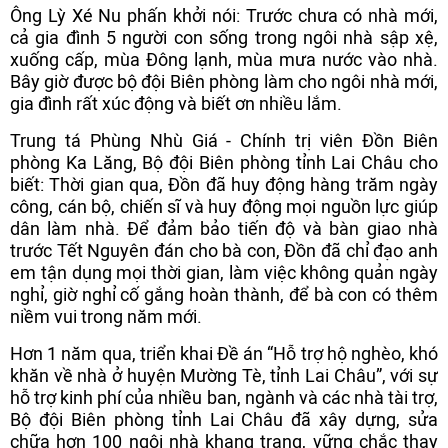
Ông Lỳ Xé Nu phấn khởi nói: Trước chưa có nhà mới,
cả gia đình 5 người con sống trong ngôi nhà sập xệ,
xuống cấp, mùa Đông lạnh, mùa mưa nước vào nhà.
Bây giờ được bộ đội Biên phòng làm cho ngôi nhà mới,
gia đình rất xúc động và biết ơn nhiều lắm.
Trung tá Phùng Nhù Giá - Chính trị viên Đồn Biên
phòng Ka Lăng, Bộ đội Biên phòng tỉnh Lai Châu cho
biết: Thời gian qua, Đồn đã huy động hàng trăm ngày
công, cán bộ, chiến sĩ và huy động mọi nguồn lực giúp
dân làm nhà. Để đảm bảo tiến độ và bàn giao nhà
trước Tết Nguyên đán cho bà con, Đồn đã chỉ đạo anh
em tận dụng mọi thời gian, làm việc không quản ngày
nghỉ, giờ nghỉ cố gắng hoàn thành, để bà con có thêm
niềm vui trong năm mới.
Hơn 1 năm qua, triển khai Đề án “Hỗ trợ hộ nghèo, khó
khăn về nhà ở huyện Mường Tè, tỉnh Lai Châu”, với sự
hỗ trợ kinh phí của nhiều ban, ngành và các nhà tài trợ,
Bộ đội Biên phòng tỉnh Lai Châu đã xây dựng, sửa
chữa hơn 100 ngôi nhà khang trang, vững chắc thay