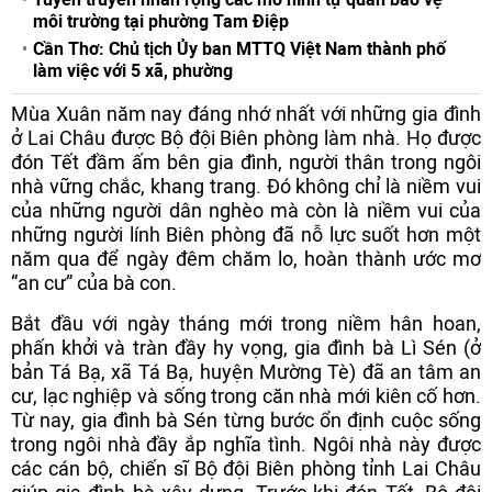
môi trường tại phường Tam Điệp
Cần Thơ: Chủ tịch Ủy ban MTTQ Việt Nam thành phố
làm việc với 5 xã, phường
Mùa Xuân năm nay đáng nhớ nhất với những gia đình
ở Lai Châu được Bộ đội Biên phòng làm nhà. Họ được
đón Tết đầm ấm bên gia đình, người thân trong ngôi
nhà vững chắc, khang trang. Đó không chỉ là niềm vui
của những người dân nghèo mà còn là niềm vui của
những người lính Biên phòng đã nỗ lực suốt hơn một
năm qua để ngày đêm chăm lo, hoàn thành ước mơ
“an cư” của bà con.
Bắt đầu với ngày tháng mới trong niềm hân hoan,
phấn khởi và tràn đầy hy vọng, gia đình bà Lì Sén (ở
bản Tá Bạ, xã Tá Bạ, huyện Mường Tè) đã an tâm an
cư, lạc nghiệp và sống trong căn nhà mới kiên cố hơn.
Từ nay, gia đình bà Sén từng bước ổn định cuộc sống
trong ngôi nhà đầy ắp nghĩa tình. Ngôi nhà này được
các cán bộ, chiến sĩ Bộ đội Biên phòng tỉnh Lai Châu