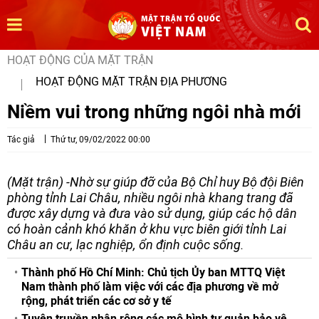
HOẠT ĐỘNG CỦA MẶT TRẬN
HOẠT ĐỘNG MẶT TRẬN ĐỊA PHƯƠNG
Niềm vui trong những ngôi nhà mới
Tác giả
Thứ tư, 09/02/2022 00:00
(Mặt trận) -Nhờ sự giúp đỡ của Bộ Chỉ huy Bộ đội Biên
phòng tỉnh Lai Châu, nhiều ngôi nhà khang trang đã
được xây dựng và đưa vào sử dụng, giúp các hộ dân
có hoàn cảnh khó khăn ở khu vực biên giới tỉnh Lai
Châu an cư, lạc nghiệp, ổn định cuộc sống.
Thành phố Hồ Chí Minh: Chủ tịch Ủy ban MTTQ Việt
Nam thành phố làm việc với các địa phương về mở
rộng, phát triển các cơ sở y tế
Tuyên truyền nhân rộng các mô hình tự quản bảo vệ