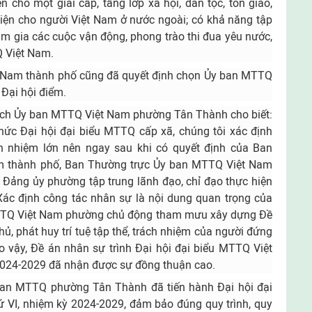
ện cho một giai cấp, tầng lớp xã hội, dân tộc, tôn giáo,
iện cho người Việt Nam ở nước ngoài; có khả năng tập
am gia các cuộc vận động, phong trào thi đua yêu nước,
Q Việt Nam.
 Nam thành phố cũng đã quyết định chọn Ủy ban MTTQ
 Đại hội điểm.
ịch Ủy ban MTTQ Việt Nam phường Tân Thành cho biết:
hức Đại hội đại biểu MTTQ cấp xã, chúng tôi xác định
h nhiệm lớn nên ngay sau khi có quyết định của Ban
m thành phố, Ban Thường trực Ủy ban MTTQ Việt Nam
ảng ủy phường tập trung lãnh đạo, chỉ đạo thực hiện
 Xác định công tác nhân sự là nội dung quan trọng của
MTTQ Việt Nam phường chủ động tham mưu xây dựng Đề
ủ, phát huy trí tuệ tập thể, trách nhiệm của người đứng
o vậy, Đề án nhân sự trình Đại hội đại biểu MTTQ Việt
024-2029 đã nhận được sự đồng thuận cao.
ban MTTQ phường Tân Thành đã tiến hành Đại hội đại
 VI, nhiệm kỳ 2024-2029, đảm bảo đúng quy trình, quy