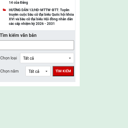
14 của Đảng
UBMTTQ Việt Nam tỉnh Điện Biên
HƯỚNG DẪN 13/HD-MTTW-BTT: Tuyên
truyền cuộc bầu cử đại biểu Quốc hội khóa
UBMTTQ Việt Nam tỉnh Sơn La
XVI và bầu cử đại biểu Hội đồng nhân dân
các cấp nhiệm kỳ 2026 - 2031
UBMTTQ Việt Nam tỉnh Thanh Hóa
Tìm kiếm văn bản
UBMTTQ Việt Nam tỉnh Nghệ An
UBMTTQ Việt Nam tỉnh Hà Tĩnh
UBMTTQ Việt Nam tỉnh Tuyên Quang
Chọn loại
UBMTTQ Việt Nam tỉnh Lào Cai
Chọn năm
TÌM KIẾM
UBMTTQ Việt Nam tỉnh Thái Nguyên
UBMTTQ Việt Nam tỉnh Phú Thọ
UBMTTQ Việt Nam tỉnh Bắc Ninh
UBMTTQ Việt Nam tỉnh Hưng Yên
UBMTTQ Việt Nam tỉnh Ninh Bình
UBMTTQ Việt Nam tỉnh Quảng Trị