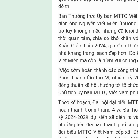
đô thị.
Ban Thường trực Ủy ban MTTQ Việt 
đình ông Nguyễn Viết Miên (thương
trợ tuy không nhiều nhưng đã khơi d
thời quan tâm, chia sẻ khó khăn vớ
Xuân Giáp Thìn 2024, gia đình thư
nhà khang trang, sạch đẹp hơn. Đó 
Viết Miên mà còn là niềm vui chung
"Việc sớm hoàn thành các công trì
Phúc Thành lần thứ VI, nhiệm kỳ 2
đồng thuận xã hội, hướng tới tổ ch
Chủ tịch Ủy ban MTTQ Việt Nam phư
Theo kế hoạch, Đại hội đại biểu MTT
hoàn thành trong tháng 4 và Đại h
kỳ 2024-2029 dự kiến sẽ diễn ra v
phường trên địa bàn thành phố cũng 
đại biểu MTTQ Việt Nam cấp xã. Đồng