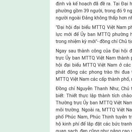
định và kế hoạch đã đề ra. Tại Đại
phường gồm 39 người, trong đó 9 ngư
người ngoài Đảng không thấp hơn n
"Đại hội đại biểu MTTQ Việt Nam ph
lực mới để Ủy ban MTTQ phường ho
trong nhiệm kỳ mới"- đồng chí Chủ 
Ngay sau thành công của Đại hội
trực Ủy ban MTTQ Việt Nam thành p
hội đại biểu MTTQ Việt Nam ở các 
phát động các phong trào thi đua 
MTTQ Việt Nam các cấp thành phố, 
Đồng chí Nguyễn Thanh Như, Chủ 
biết: Thiết thực lập thành tích c
Thường trực Ủy ban MTTQ Việt Nam
môi trường. Ngoài ra, MTTQ Việt N
phố Phúc Nam, Phúc Thịnh tuyên t
hộ kinh phí để lắp đặt các bức tran
quan sạch, đẹp cũng như nâng cao 