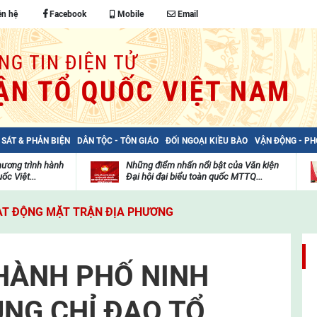
ên hệ
Facebook
Mobile
Email
 SÁT & PHẢN BIỆN
DÂN TỘC - TÔN GIÁO
ĐỐI NGOẠI KIỀU BÀO
VẬN ĐỘNG - P
hương trình hành
Những điểm nhấn nổi bật của Văn kiện
ốc Việt...
Đại hội đại biểu toàn quốc MTTQ...
Thư
H
viện
đ
T ĐỘNG MẶT TRẬN ĐỊA PHƯƠNG
video
c
m
t
THÀNH PHỐ NINH
UNG CHỈ ĐẠO TỔ