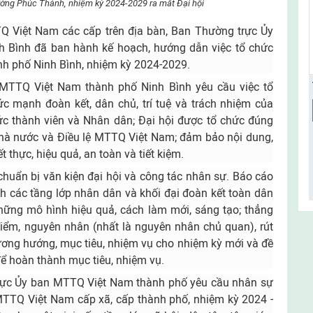
ng Phúc Thành, nhiệm kỳ 2024-2029 ra mắt Đại hội
Q Việt Nam các cấp trên địa bàn, Ban Thường trực Ủy
h Bình
đã ban hành kế hoạch, hướng dẫn việc tổ chức
nh phố Ninh Bình, nhiệm kỳ 2024-2029.
 MTTQ Việt Nam thành phố Ninh Bình
yêu cầu việc tổ
c mạnh đoàn kết, dân chủ, trí tuệ và trách nhiệm của
c thành viên và Nhân dân; Đại hội được tổ chức đúng
Nhà nước và Điều lệ MTTQ Việt Nam; đảm bảo nội dung,
iết thực, hiệu quả, an toàn và tiết kiệm.
chuẩn bị văn kiện đại hội và công tác nhân sự. Báo cáo
ình các tầng lớp nhân dân và khối đại đoàn kết toàn dân
những mô hình hiệu quả, cách làm mới, sáng tạo; thẳng
điểm, nguyên nhân (nhất là nguyên nhân chủ quan), rút
ương hướng, mục tiêu, nhiệm vụ cho nhiệm kỳ mới và đề
 để hoàn thành mục tiêu, nhiệm vụ.
rực Ủy ban MTTQ Việt Nam thành phố yêu cầu nhân sự
 MTTQ Việt Nam cấp xã, cấp thành phố, nhiệm kỳ 2024 -