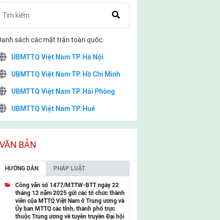
Danh sách các mặt trận toàn quốc:
UBMTTQ Việt Nam TP. Hà Nội
UBMTTQ Việt Nam TP. Hồ Chí Minh
UBMTTQ Việt Nam TP. Hải Phòng
UBMTTQ Việt Nam TP. Huế
UBMTTQ Việt Nam TP. Đà Nẵng
UBMTTQ Việt Nam TP. Cần Thơ
VĂN BẢN
UBMTTQ Việt Nam tỉnh Quảng Ninh
HƯỚNG DẪN
PHÁP LUẬT
UBMTTQ Việt Nam tỉnh Cao Bằng
Công văn số 1477/MTTW-BTT ngày 22
tháng 12 năm 2025 gửi các tổ chức thành
UBMTTQ Việt Nam tỉnh Lạng Sơn
viên của MTTQ Việt Nam ở Trung ương và
Ủy ban MTTQ các tỉnh, thành phố trực
UBMTTQ Việt Nam tỉnh Lai Châu
thuộc Trung ương về tuyên truyền Đại hội