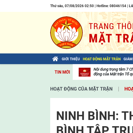
Thứ sáu, 07/08/2026 02:50 | Hotline: 08046154 |
Li
GIỚI THIỆU
HOẠT ĐỘNG MẶT TRẬN
GIÁM
Bài viết của Tổng Bí thư Tô Lâm: TIẾN
Nội dung trọng tâm 7 C
TIN MỚI
LÊN! TOÀN THẮNG ẮT VỀ TA!
động của Mặt trận Tổ qu
Thư
viện
HOẠT ĐỘNG CỦA MẶT TRẬN
HOẠ
video
NINH BÌNH: 
BÌNH TẬP TR