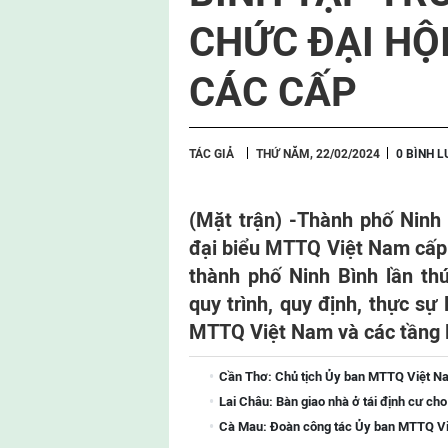
CHỨC ĐẠI HỘ
CÁC CẤP
TÁC GIẢ
THỨ NĂM, 22/02/2024
0 BÌNH 
(Mặt trận) -
Thành phố Ninh 
đại biểu MTTQ Việt Nam cấp 
thành phố
Ninh Bình
lần th
quy trình, quy định, thực sự 
MTTQ Việt Nam và các tầng l
Cần Thơ: Chủ tịch Ủy ban MTTQ Việt Na
Lai Châu: Bàn giao nhà ở tái định cư ch
Cà Mau: Đoàn công tác Ủy ban MTTQ Việ