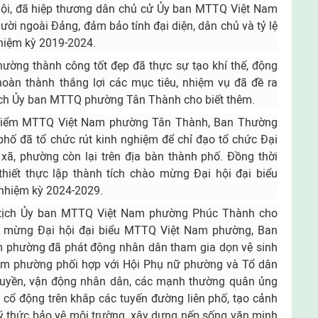
 hội, đã hiệp thương dân chủ cử Ủy ban MTTQ Việt Nam
ời ngoài Đảng, đảm bảo tính đại diện, dân chủ và tỷ lệ
hiệm kỳ 2019-2024.
ường thành công tốt đẹp đã thực sự tạo khí thế, động
àn thành thắng lợi các mục tiêu, nhiệm vụ đã đề ra
tịch Ủy ban MTTQ phường Tân Thành cho biết thêm.
 điểm MTTQ Việt Nam phường Tân Thành, Ban Thường
hố đã tổ chức rút kinh nghiệm để chỉ đạo tổ chức Đại
xã, phường còn lại trên địa bàn thành phố. Đồng thời
thiết thực lập thành tích chào mừng Đại hội đại biểu
nhiệm kỳ 2024-2029.
tịch Ủy ban MTTQ Việt Nam phường Phúc Thành cho
hào mừng Đại hội đại biểu MTTQ Việt Nam phường, Ban
 phường đã phát động nhân dân tham gia dọn vệ sinh
am phường phối hợp với Hội Phụ nữ phường và Tổ dân
ruyền, vận động nhân dân, các mạnh thường quân ủng
h cổ động trên khắp các tuyến đường liên phố, tạo cảnh
ý thức bảo vệ môi trường, xây dựng nếp sống văn minh