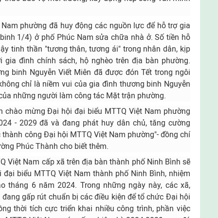
Nam phường đã huy động các nguồn lực để hỗ trợ gia
 binh 1/4) ở phố Phúc Nam sửa chữa nhà ở. Số tiền hỗ
ậy tinh thần "tương thân, tương ái" trong nhân dân, kịp
i gia đình chính sách, hộ nghèo trên địa bàn phường.
ơng binh Nguyễn Viết Miên đã được đón Tết trong ngôi
không chỉ là niềm vui của gia đình thương binh Nguyễn
 của những người làm công tác Mặt trận phường.
nh chào mừng Đại hội đại biểu MTTQ Việt Nam phường
024 - 2029 đã và đang phát huy dân chủ, tăng cường
ức thành công Đại hội MTTQ Việt Nam phường"- đồng chí
ờng Phúc Thành cho biết thêm.
Q Việt Nam cấp xã trên địa bàn thành phố Ninh Bình sẽ
ội đại biểu MTTQ Việt Nam thành phố Ninh Bình, nhiệm
ào tháng 6 năm 2024. Trong những ngày này, các xã,
đang gấp rút chuẩn bị các điều kiện để tổ chức Đại hội
 thời tích cực triển khai nhiều công trình, phần việc