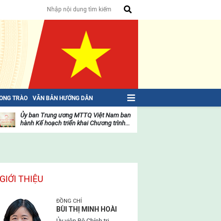
HONG TRÀO
VĂN BẢN HƯỚNG DẪN
Ủy ban Trung ương MTTQ Việt Nam ban
Toàn văn NGHỊ QU
hành Kế hoạch triển khai Chương trình...
toàn quốc Mặt trậ
oạt
Hoạt
ộng
động
ủa
của
ặt
mặt
rận
trận
GIỚI THIỆU
ĐỒNG CHÍ
BÙI THỊ MINH HOÀI
Ủy viên Bộ Chính trị,