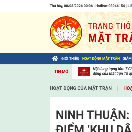
Thứ bảy, 08/08/2026 00:06 | Hotline: 08046154 |
Li
GIỚI THIỆU
HOẠT ĐỘNG MẶT TRẬN
GIÁM
Bài viết của Tổng Bí thư Tô Lâm: TIẾN
Nội dung trọng tâm 7 C
TIN MỚI
LÊN! TOÀN THẮNG ẮT VỀ TA!
động của Mặt trận Tổ qu
Thư
viện
HOẠT ĐỘNG CỦA MẶT TRẬN
HOẠ
video
NINH THUẬN:
ĐIỂM ‘KHU D