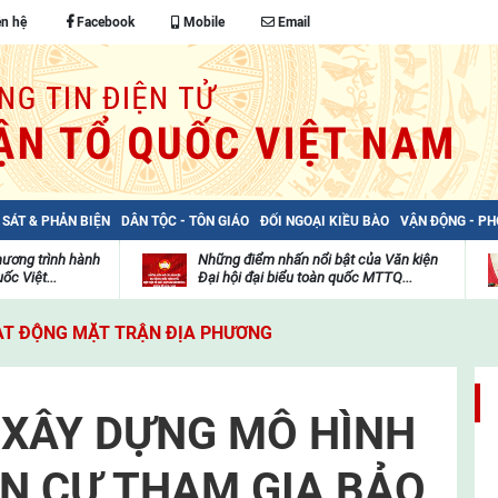
ên hệ
Facebook
Mobile
Email
 SÁT & PHẢN BIỆN
DÂN TỘC - TÔN GIÁO
ĐỐI NGOẠI KIỀU BÀO
VẬN ĐỘNG - P
hương trình hành
Những điểm nhấn nổi bật của Văn kiện
ốc Việt...
Đại hội đại biểu toàn quốc MTTQ...
Thư
H
viện
đ
T ĐỘNG MẶT TRẬN ĐỊA PHƯƠNG
video
c
m
t
 XÂY DỰNG MÔ HÌNH
ÂN CƯ THAM GIA BẢO