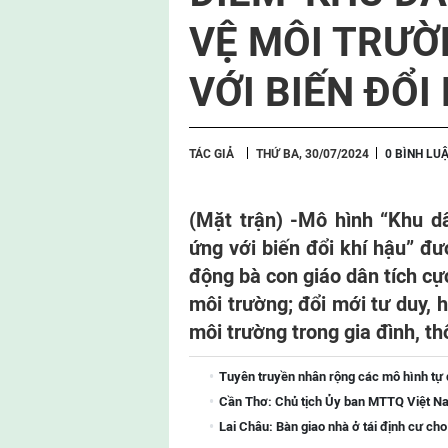
VỆ MÔI TRƯỜ
VỚI BIẾN ĐỔI
TÁC GIẢ
THỨ BA, 30/07/2024
0 BÌNH LU
(Mặt trận) -
Mô hình “Khu dâ
ứng với biến đổi khí hậu” đư
động bà con giáo dân tích cự
môi trường; đổi mới tư duy, 
môi trường trong gia đình, th
Tuyên truyền nhân rộng các mô hình tự
Cần Thơ: Chủ tịch Ủy ban MTTQ Việt Na
Lai Châu: Bàn giao nhà ở tái định cư ch