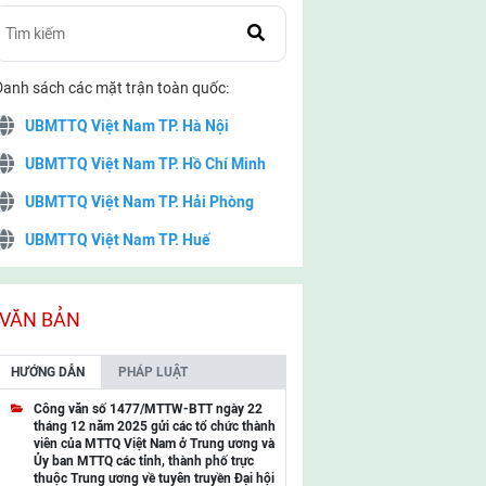
Danh sách các mặt trận toàn quốc:
UBMTTQ Việt Nam TP. Hà Nội
UBMTTQ Việt Nam TP. Hồ Chí Minh
UBMTTQ Việt Nam TP. Hải Phòng
UBMTTQ Việt Nam TP. Huế
UBMTTQ Việt Nam TP. Đà Nẵng
UBMTTQ Việt Nam TP. Cần Thơ
VĂN BẢN
UBMTTQ Việt Nam tỉnh Quảng Ninh
HƯỚNG DẪN
PHÁP LUẬT
UBMTTQ Việt Nam tỉnh Cao Bằng
Công văn số 1477/MTTW-BTT ngày 22
tháng 12 năm 2025 gửi các tổ chức thành
UBMTTQ Việt Nam tỉnh Lạng Sơn
viên của MTTQ Việt Nam ở Trung ương và
Ủy ban MTTQ các tỉnh, thành phố trực
UBMTTQ Việt Nam tỉnh Lai Châu
thuộc Trung ương về tuyên truyền Đại hội