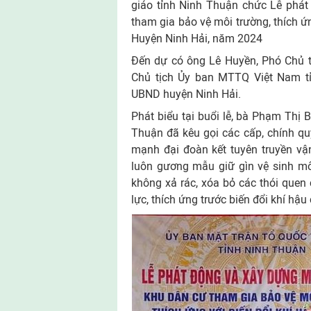
giáo tỉnh Ninh Thuận chức Lễ phát
tham gia bảo vệ môi trường, thích ứn
Huyện Ninh Hải, năm 2024
Đến dự có ông Lê Huyền, Phó Chủ t
Chủ tịch Ủy ban MTTQ Việt Nam t
UBND huyện Ninh Hải.
Phát biểu tại buổi lễ, bà Phạm Thị
Thuận đã kêu gọi các cấp, chính q
mạnh đại đoàn kết tuyên truyền vậ
luôn gương mẫu giữ gìn vệ sinh mô
không xả rác, xóa bỏ các thói que
lực, thích ứng trước biến đổi khí hậ