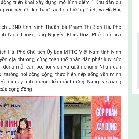
 động triển khai xây dựng mô hình điểm “ Khu dân cư
g với biến đổi khí hậu” tại thôn Lương Cách, xã Hồ Hải,
ịch UBND tỉnh Ninh Thuận; bà Phạm Thị Bích Hà, Phó
ỉnh Ninh Thuận; ông Nguyễn Khắc Hòa, Phó Chủ tịch
 Bích Hà, Phó Chủ tịch Ủy ban MTTQ Việt Nam tỉnh Ninh
uyền địa phương, cùng toàn thể nhân dân phát huy sức
n động mỗi cán bộ, hội viên và quần chúng Nhân dân
i trường nơi cộng cộng, thực hiện nếp sống văn minh
n có hại gây ảnh hưởng đến môi trường. Nâng cao năng
u của cộng đồng.