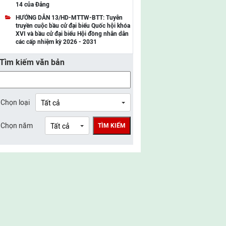
14 của Đảng
UBMTTQ Việt Nam tỉnh Điện Biên
HƯỚNG DẪN 13/HD-MTTW-BTT: Tuyên
truyền cuộc bầu cử đại biểu Quốc hội khóa
UBMTTQ Việt Nam tỉnh Sơn La
XVI và bầu cử đại biểu Hội đồng nhân dân
các cấp nhiệm kỳ 2026 - 2031
UBMTTQ Việt Nam tỉnh Thanh Hóa
Tìm kiếm văn bản
UBMTTQ Việt Nam tỉnh Nghệ An
UBMTTQ Việt Nam tỉnh Hà Tĩnh
UBMTTQ Việt Nam tỉnh Tuyên Quang
Chọn loại
UBMTTQ Việt Nam tỉnh Lào Cai
Chọn năm
TÌM KIẾM
UBMTTQ Việt Nam tỉnh Thái Nguyên
UBMTTQ Việt Nam tỉnh Phú Thọ
UBMTTQ Việt Nam tỉnh Bắc Ninh
UBMTTQ Việt Nam tỉnh Hưng Yên
UBMTTQ Việt Nam tỉnh Ninh Bình
UBMTTQ Việt Nam tỉnh Quảng Trị