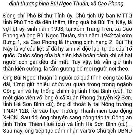
đình thương binh Bùi Ngọc Thuận, xã Cao Phong.
Đồng chí Phó Bí thư Tỉnh ủy, Chủ tịch Uỷ ban MTTQ
tỉnh Phú Thọ đã đến thăm, tặng quà bà Bùi Thị Nậy, là
vợ liệt sỹ, sinh năm 1938, tại xóm Trang Trên, xã Cao
Phong và ông Bùi Ngọc Thuận, sinh năm 1942 tại xóm
Bưng 1, xã Cao Phong là thương binh hạng 2. Bùi Thị
Nậy là vợ của liệt sĩ đã hy sinh vì độc lập, tự do của Tổ
quốc. Cuộc sống của bà hiện khá hoàn cảnh khi cả hai
người con gái đều đã mất. Tuy vậy, bà vẫn giữ tinh
thần kiên cường, là tấm gương để mọi người noi theo.
Ông Bùi Ngọc Thuận là người có quá trình công tác lâu
dài, từng giữ nhiều chức vụ quan trọng trong ngành
Công an và hệ thống chính trị tỉnh Hòa Bình (cũ). Từ
một giáo viên vỡ lòng ở xã Xuân Phong (huyện Kỳ Sơn,
tỉnh Hà Sơn Bình cũ), ông đi thoát ly tại Nông trường
TNXP 12B, rồi vào học Trường Thanh niên Lao động
XHCN. Sau đó, ông chuyển sang công tác tại Công an
tỉnh Thừa Thiên Huế (cũ) và tỉnh Hà Sơn Bình (cũ)...
Sau này, ông tiếp tục đảm nhận vai trò Chủ tịch UBND