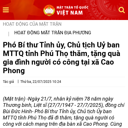
HOẠT ĐỘNG CỦA MẶT TRẬN
HOẠT ĐỘNG MẶT TRẬN ĐỊA PHƯƠNG
Phó Bí thư Tỉnh ủy, Chủ tịch Uỷ ban
MTTQ tỉnh Phú Thọ thăm, tặng quà
gia đình người có công tại xã Cao
Phong
Tác giả
Thứ ba, 22/07/2025 10:24
(Mặt trận) -Ngày 21/7, nhân kỷ niệm 78 năm ngày
Thương binh, Liệt sĩ (27/7/1947 - 27/7/2025), đồng chí
Bùi Đức Hinh- Phó Bí thư Tỉnh ủy, Chủ tịch Ủy ban
MTTQ tỉnh Phú Thọ đã đi thăm, tặng quà người có
công với cách mạng trên địa bàn xã Cao Phong. Cùng