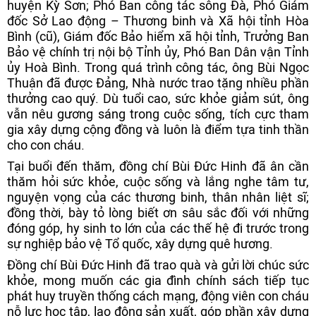
huyện Kỳ Sơn; Phó Ban công tác sông Đà, Phó Giám
đốc Sở Lao động – Thương binh và Xã hội tỉnh Hòa
Bình (cũ), Giám đốc Bảo hiểm xã hội tỉnh, Trưởng Ban
Bảo vệ chính trị nội bộ Tỉnh ủy, Phó Ban Dân vận Tỉnh
ủy Hoà Bình. Trong quá trình công tác, ông Bùi Ngọc
Thuận đã được Đảng, Nhà nước trao tặng nhiều phần
thưởng cao quý. Dù tuổi cao, sức khỏe giảm sút, ông
vẫn nêu gương sáng trong cuộc sống, tích cực tham
gia xây dựng cộng đồng và luôn là điểm tựa tinh thần
cho con cháu.
Tại buổi đến thăm, đồng chí Bùi Đức Hinh đã ân cần
thăm hỏi sức khỏe, cuộc sống và lắng nghe tâm tư,
nguyện vọng của các thương binh, thân nhân liệt sĩ;
đồng thời, bày tỏ lòng biết ơn sâu sắc đối với những
đóng góp, hy sinh to lớn của các thế hệ đi trước trong
sự nghiệp bảo vệ Tổ quốc, xây dựng quê hương.
Đồng chí Bùi Đức Hinh đã trao quà và gửi lời chúc sức
khỏe, mong muốn các gia đình chính sách tiếp tục
phát huy truyền thống cách mạng, động viên con cháu
nỗ lực học tập, lao động sản xuất, góp phần xây dựng