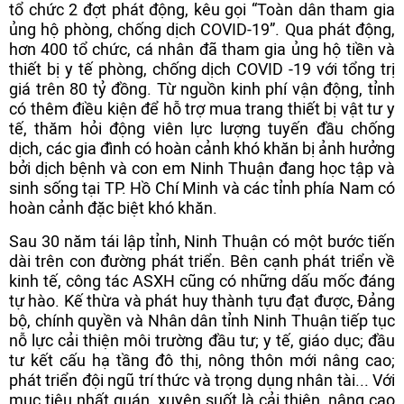
tổ chức 2 đợt phát động, kêu gọi “Toàn dân tham gia
ủng hộ phòng, chống dịch COVID-19”. Qua phát động,
hơn 400 tổ chức, cá nhân đã tham gia ủng hộ tiền và
thiết bị y tế phòng, chống dịch COVID -19 với tổng trị
giá trên 80 tỷ đồng. Từ nguồn kinh phí vận động, tỉnh
có thêm điều kiện để hỗ trợ mua trang thiết bị vật tư y
tế, thăm hỏi động viên lực lượng tuyến đầu chống
dịch, các gia đình có hoàn cảnh khó khăn bị ảnh hưởng
bởi dịch bệnh và con em Ninh Thuận đang học tập và
sinh sống tại TP. Hồ Chí Minh và các tỉnh phía Nam có
hoàn cảnh đặc biệt khó khăn.
Sau 30 năm tái lập tỉnh, Ninh Thuận có một bước tiến
dài trên con đường phát triển. Bên cạnh phát triển về
kinh tế, công tác ASXH cũng có những dấu mốc đáng
tự hào. Kế thừa và phát huy thành tựu đạt được, Đảng
bộ, chính quyền và Nhân dân tỉnh Ninh Thuận tiếp tục
nỗ lực cải thiện môi trường đầu tư; y tế, giáo dục; đầu
tư kết cấu hạ tầng đô thị, nông thôn mới nâng cao;
phát triển đội ngũ trí thức và trọng dụng nhân tài... Với
mục tiêu nhất quán, xuyên suốt là cải thiện, nâng cao