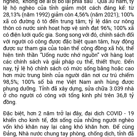
nghèo, “không để ai bị bỏ lại phía sau”. Qua 30 năm, tỷ
lệ hộ nghèo của tỉnh giảm một cách đáng kể: từ
28,13% (năm 1992) giảm còn 4,56% (năm 2021); 100%
xã có đường ô tô đến trung tâm; tỷ lệ dân cư nông
thôn có nước sinh hoạt hợp vệ sinh đạt 96%; 100% xã
có điện lưới quốc gia. Song song với đó, chính sách đối
với người có công được đặc biệt quan tâm, huy động
được sự tham gia của toàn thể cộng đồng xã hội, thể
hiện tinh thần “Uống nước nhớ nguồn” với hàng loạt
các chính sách và giải pháp cụ thể, thiết thực. Đến
nay, tỷ lệ hộ chính sách có mức sống bằng hoặc cao
hơn mức trung bình của người dân nơi cư trú chiếm
98,5%; 100% số bà mẹ Việt Nam anh hùng được
phụng dưỡng. Tỉnh đã xây dựng, sửa chữa 3.039 nhà
ở cho người có công với tổng kinh phí trên 36,8 tỷ
đồng.
Đặc biệt, hơn 2 năm trở lại đây, đại dịch COVID - 19
khiến cho kinh tế, đời sống của những người nghèo
vốn khó khăn nay lại càng khó khăn hơn. Để cùng
Đảng, Nhà nước chung tay phòng, chống dịch, tỉnh đã