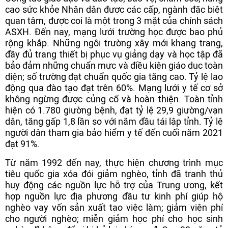
cao sức khỏe Nhân dân được các cấp, ngành đặc biệt
quan tâm, được coi là một trong 3 mặt của chính sách
ASXH. Đến nay, mạng lưới trường học được bao phủ
rộng khắp. Những ngôi trường xây mới khang trang,
đầy đủ trang thiết bị phục vụ giảng dạy và học tập đã
bảo đảm những chuẩn mực và điều kiện giáo dục toàn
diện; số trường đạt chuẩn quốc gia tăng cao. Tỷ lệ lao
động qua đào tạo đạt trên 60%. Mạng lưới y tế cơ sở
không ngừng được củng cố và hoàn thiện. Toàn tỉnh
hiện có 1.780 giường bệnh, đạt tỷ lệ 29,9 giường/vạn
dân, tăng gấp 1,8 lần so với năm đầu tái lập tỉnh. Tỷ lệ
người dân tham gia bảo hiểm y tế đến cuối năm 2021
đạt 91%.
Từ năm 1992 đến nay, thực hiện chương trình mục
tiêu quốc gia xóa đói giảm nghèo, tỉnh đã tranh thủ
huy động các nguồn lực hỗ trợ của Trung ương, kết
hợp nguồn lực địa phương đầu tư kinh phí giúp hộ
nghèo vay vốn sản xuất tạo việc làm; giảm viện phí
cho người nghèo; miễn giảm học phí cho học sinh