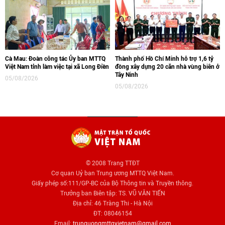
Cà Mau: Đoàn công tác Ủy ban MTTQ
Thành phố Hồ Chí Minh hỗ trợ 1,6 tỷ
Việt Nam tỉnh làm việc tại xã Long Điền
đồng xây dựng 20 căn nhà vùng biên ở
Tây Ninh
05/08/2026
05/08/2026
© 2008 Trang TTĐT
Cơ quan Uỷ ban Trung ương MTTQ Việt Nam.
Giấy phép số:111/GP-BC của Bộ Thông tin và Truyền thông.
Trưởng ban Biên tập: TS. VŨ VĂN TIẾN
Địa chỉ: 46 Tràng Thi - Hà Nội
ĐT: 08046154
Email:
trunguongmttqvietnam@gmail.com