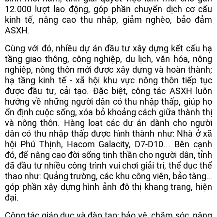
12.000 lượt lao động, góp phần chuyển dịch cơ cấu
kinh tế, nâng cao thu nhập, giảm nghèo, bảo đảm
ASXH.
Cùng với đó, nhiều dự án đầu tư xây dựng kết cấu hạ
tầng giao thông, công nghiệp, du lịch, văn hóa, nông
nghiệp, nông thôn mới được xây dựng và hoàn thành;
hạ tầng kinh tế - xã hội khu vực nông thôn tiếp tục
được đầu tư, cải tạo. Đặc biệt, công tác ASXH luôn
hướng về những người dân có thu nhập thấp, giúp họ
ổn định cuộc sống, xóa bỏ khoảng cách giữa thành thị
và nông thôn. Hàng loạt các dự án dành cho người
dân có thu nhập thấp được hình thành như: Nhà ở xã
hội Phú Thịnh, Hacom Galacity, D7-D10... Bên cạnh
đó, để nâng cao đời sống tinh thần cho người dân, tỉnh
đã đầu tư nhiều công trình vui chơi giải trí, thể dục thể
thao như: Quảng trường, các khu công viên, bảo tàng…
góp phần xây dựng hình ảnh đô thị khang trang, hiện
đại.
Công tác giáo dục và đào tạo; bảo vệ, chăm sóc, nâng