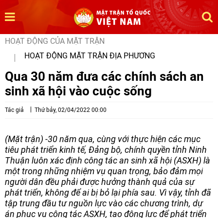
HOẠT ĐỘNG CỦA MẶT TRẬN
HOẠT ĐỘNG MẶT TRẬN ĐỊA PHƯƠNG
Qua 30 năm đưa các chính sách an
sinh xã hội vào cuộc sống
Tác giả
Thứ bảy, 02/04/2022 00:00
(Mặt trận) -30 năm qua, cùng với thực hiện các mục
tiêu phát triển kinh tế, Đảng bộ, chính quyền tỉnh Ninh
Thuận luôn xác định công tác an sinh xã hội (ASXH) là
một trong những nhiệm vụ quan trọng, bảo đảm mọi
người dân đều phải được hưởng thành quả của sự
phát triển, không để ai bị bỏ lại phía sau. Vì vậy, tỉnh đã
tập trung đầu tư nguồn lực vào các chương trình, dự
án phục vụ công tác ASXH, tạo động lực để phát triển