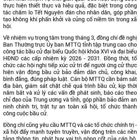
thực hiện thiết thực và hiệu quả, đặc biệt trong công
tác chăm lo Tết Nguyên đán cho nhân dân, góp phần
tạo không khí phấn khởi và củng cố niềm tin trong xã
hội.
Về nhiệm vụ trọng tâm trong tháng 3, đồng chí đề nghị
Ban Thường trực Ủy ban MTTQ tỉnh tập trung cao cho
công tác bầu cử đại biểu Quốc hội khóa XVI và đại biểu
HĐND các cấp nhiệm kỳ 2026 - 2031. Đồng thời, tổ
chức các hội nghị tiếp xúc cử tri để người ứng cử thực
hiện vận động bầu cử bảo đảm dân chủ, công khai,
bình đẳng, đúng pháp luật. Cán bộ MTTQ cần bám sát
địa bàn, giám sát chặt chẽ quá trình bầu cử, kịp thời
nắm bắt và xử lý các vấn đề phát sinh, báo cáo theo
chỉ đạo của Trung ương và tỉnh, góp phần bảo đảm an
ninh chính trị, trật tự an toàn xã hội, tổ chức thành
công cuộc bầu cử.
Đồng chí cũng yêu cầu MTTQ và các tổ chức chính trị -
xã hội đẩy mạnh tuyên truyền, vận động trên các nền
tảng thông tin, phát huy vai trò nòng cốt của cán bộ,