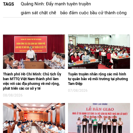
Quảng Ninh: Đẩy mạnh tuyên truyền
TAGS
giám sát chặt chẽ
bảo đảm cuộc bầu cử thành công
Thành phố Hồ Chí Minh: Chủ tịch Ủy
Tuyên truyền nhân rộng các mô hình
ban MTTQ Việt Nam thành phố làm
tự quản bảo vệ môi trường tại phường
việc với các địa phương về mở rộng,
Tam Điệp
phát triển các cơ sở y tế
07/08/2026
08/08/2026