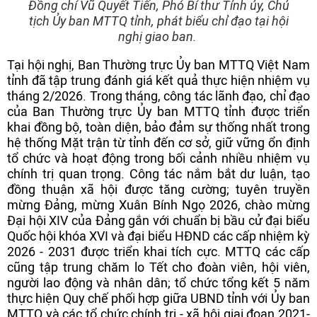
Đồng chí Vũ Quyết Tiến, Phó Bí thư Tỉnh ủy, Chủ
tịch Ủy ban MTTQ tỉnh, phát biểu chỉ đạo tại hội
nghị giao ban.
Tại hội nghị, Ban Thường trực Ủy ban MTTQ Việt Nam
tỉnh đã tập trung đánh giá kết quả thực hiện nhiệm vụ
tháng 2/2026. Trong tháng, công tác lãnh đạo, chỉ đạo
của Ban Thường trực Ủy ban MTTQ tỉnh được triển
khai đồng bộ, toàn diện, bảo đảm sự thống nhất trong
hệ thống Mặt trận từ tỉnh đến cơ sở, giữ vững ổn định
tổ chức và hoạt động trong bối cảnh nhiều nhiệm vụ
chính trị quan trọng. Công tác nắm bắt dư luận, tạo
đồng thuận xã hội được tăng cường; tuyên truyền
mừng Đảng, mừng Xuân Bính Ngọ 2026, chào mừng
Đại hội XIV của Đảng gắn với chuẩn bị bầu cử đại biểu
Quốc hội khóa XVI và đại biểu HĐND các cấp nhiệm kỳ
2026 - 2031 được triển khai tích cực. MTTQ các cấp
cũng tập trung chăm lo Tết cho đoàn viên, hội viên,
người lao động và nhân dân; tổ chức tổng kết 5 năm
thực hiện Quy chế phối hợp giữa UBND tỉnh với Ủy ban
MTTQ và các tổ chức chính trị - xã hội giai đoạn 2021-