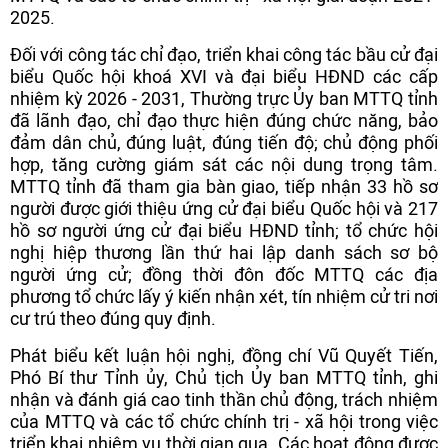
2025.
Đối với công tác chỉ đạo, triển khai công tác bầu cử đại
biểu Quốc hội khoá XVI và đại biểu HĐND các cấp
nhiệm kỳ 2026 - 2031, Thường trực Ủy ban MTTQ tỉnh
đã lãnh đạo, chỉ đạo thực hiện đúng chức năng, bảo
đảm dân chủ, đúng luật, đúng tiến độ; chủ động phối
hợp, tăng cường giám sát các nội dung trọng tâm.
MTTQ tỉnh đã tham gia bàn giao, tiếp nhận 33 hồ sơ
người được giới thiệu ứng cử đại biểu Quốc hội và 217
hồ sơ người ứng cử đại biểu HĐND tỉnh; tổ chức hội
nghị hiệp thương lần thứ hai lập danh sách sơ bộ
người ứng cử; đồng thời đôn đốc MTTQ các địa
phương tổ chức lấy ý kiến nhận xét, tín nhiệm cử tri nơi
cư trú theo đúng quy định.
Phát biểu kết luận hội nghị, đồng chí Vũ Quyết Tiến,
Phó Bí thư Tỉnh ủy, Chủ tịch Ủy ban MTTQ tỉnh, ghi
nhận và đánh giá cao tinh thần chủ động, trách nhiệm
của MTTQ và các tổ chức chính trị - xã hội trong việc
triển khai nhiệm vụ thời gian qua. Các hoạt động được