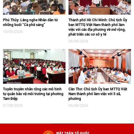
Phú Thủy: Lắng nghe Nhân dân từ
Thành phố Hồ Chí Minh: Chủ tịch Ủy
những buổi “Cà phê sáng”
ban MTTQ Việt Nam thành phố làm
việc với các địa phương về mở rộng,
10/08/2026
phát triển các cơ sở y tế
08/08/2026
Tuyên truyền nhân rộng các mô hình
Cần Thơ: Chủ tịch Ủy ban MTTQ Việt
tự quản bảo vệ môi trường tại phường
Nam thành phố làm việc với 5 xã,
Tam Điệp
phường
07/08/2026
06/08/2026