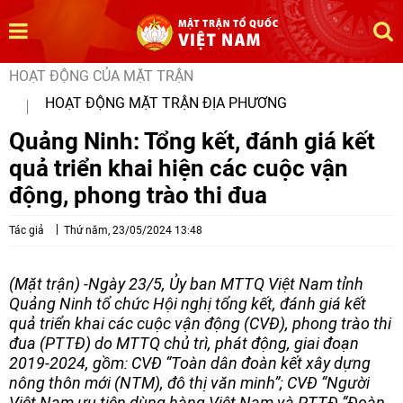
HOẠT ĐỘNG CỦA MẶT TRẬN
HOẠT ĐỘNG MẶT TRẬN ĐỊA PHƯƠNG
Quảng Ninh: Tổng kết, đánh giá kết
quả triển khai hiện các cuộc vận
động, phong trào thi đua
Tác giả
Thứ năm, 23/05/2024 13:48
(Mặt trận) -Ngày 23/5, Ủy ban MTTQ Việt Nam tỉnh
Quảng Ninh tổ chức Hội nghị tổng kết, đánh giá kết
quả triển khai các cuộc vận động (CVĐ), phong trào thi
đua (PTTĐ) do MTTQ chủ trì, phát động, giai đoạn
2019-2024, gồm: CVĐ “Toàn dân đoàn kết xây dựng
nông thôn mới (NTM), đô thị văn minh”; CVĐ “Người
Việt Nam ưu tiên dùng hàng Việt Nam và PTTĐ “Đoàn