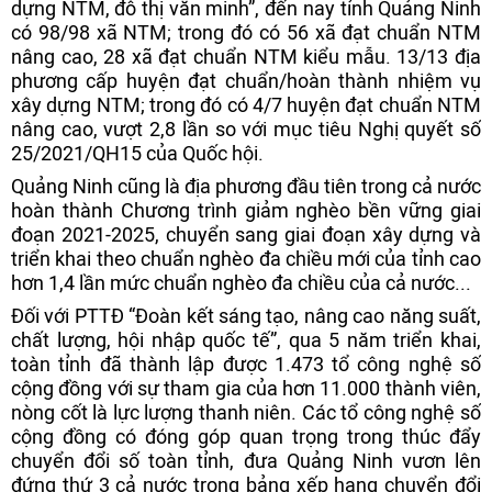
dựng NTM, đô thị văn minh”, đến nay tỉnh Quảng Ninh
có 98/98 xã NTM; trong đó có 56 xã đạt chuẩn NTM
nâng cao, 28 xã đạt chuẩn NTM kiểu mẫu. 13/13 địa
phương cấp huyện đạt chuẩn/hoàn thành nhiệm vụ
xây dựng NTM; trong đó có 4/7 huyện đạt chuẩn NTM
nâng cao, vượt 2,8 lần so với mục tiêu Nghị quyết số
25/2021/QH15 của Quốc hội.
Quảng Ninh cũng là địa phương đầu tiên trong cả nước
hoàn thành Chương trình giảm nghèo bền vững giai
đoạn 2021-2025, chuyển sang giai đoạn xây dựng và
triển khai theo chuẩn nghèo đa chiều mới của tỉnh cao
hơn 1,4 lần mức chuẩn nghèo đa chiều của cả nước...
Đối với PTTĐ “Đoàn kết sáng tạo, nâng cao năng suất,
chất lượng, hội nhập quốc tế”, qua 5 năm triển khai,
toàn tỉnh đã thành lập được 1.473 tổ công nghệ số
cộng đồng với sự tham gia của hơn 11.000 thành viên,
nòng cốt là lực lượng thanh niên. Các tổ công nghệ số
cộng đồng có đóng góp quan trọng trong thúc đẩy
chuyển đổi số toàn tỉnh, đưa Quảng Ninh vươn lên
đứng thứ 3 cả nước trong bảng xếp hạng chuyển đổi