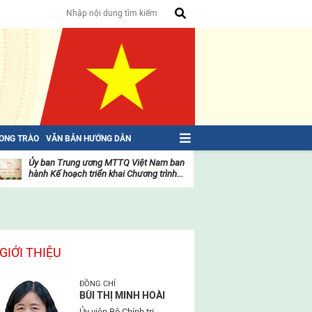
HONG TRÀO
VĂN BẢN HƯỚNG DẪN
Ủy ban Trung ương MTTQ Việt Nam ban
Toàn văn NGHỊ QU
hành Kế hoạch triển khai Chương trình...
toàn quốc Mặt trậ
oạt
Hoạt
ộng
động
ủa
của
ặt
mặt
rận
trận
GIỚI THIỆU
ĐỒNG CHÍ
BÙI THỊ MINH HOÀI
Ủy viên Bộ Chính trị,