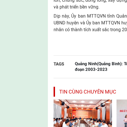
lớn, chung sức, đồng lòng, xây dự
và phát triển bền vững.
Dịp này, Ủy ban MTTQVN tỉnh Quảng
UBND huyện và Ủy ban MTTQVN huyện
nhân có thành tích xuất sắc trong 2
Quảng Ninh(Quảng Bình): Tổ
TAGS
đoạn 2003-2023
TIN CÙNG CHUYÊN MỤC