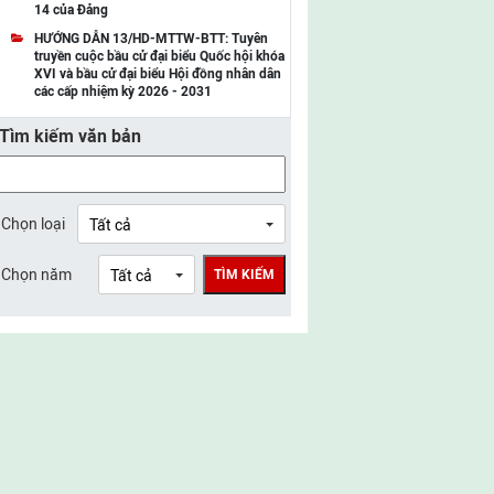
14 của Đảng
UBMTTQ Việt Nam tỉnh Điện Biên
HƯỚNG DẪN 13/HD-MTTW-BTT: Tuyên
truyền cuộc bầu cử đại biểu Quốc hội khóa
UBMTTQ Việt Nam tỉnh Sơn La
XVI và bầu cử đại biểu Hội đồng nhân dân
các cấp nhiệm kỳ 2026 - 2031
UBMTTQ Việt Nam tỉnh Thanh Hóa
Tìm kiếm văn bản
UBMTTQ Việt Nam tỉnh Nghệ An
UBMTTQ Việt Nam tỉnh Hà Tĩnh
UBMTTQ Việt Nam tỉnh Tuyên Quang
Chọn loại
UBMTTQ Việt Nam tỉnh Lào Cai
Chọn năm
TÌM KIẾM
UBMTTQ Việt Nam tỉnh Thái Nguyên
UBMTTQ Việt Nam tỉnh Phú Thọ
UBMTTQ Việt Nam tỉnh Bắc Ninh
UBMTTQ Việt Nam tỉnh Hưng Yên
UBMTTQ Việt Nam tỉnh Ninh Bình
UBMTTQ Việt Nam tỉnh Quảng Trị