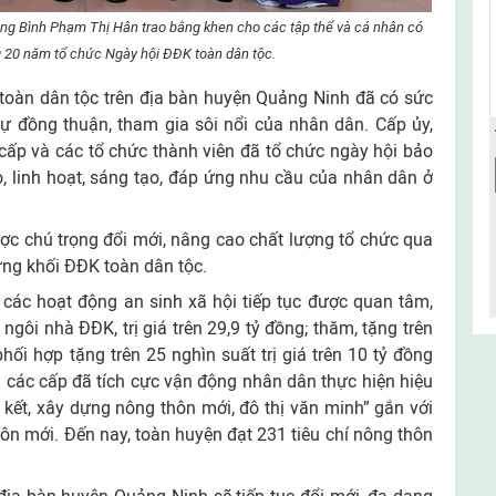
g Bình Phạm Thị Hân trao bằng khen cho các tập thể và cá nhân có
g 20 năm tổ chức Ngày hội ĐĐK toàn dân tộc.
toàn dân tộc trên địa bàn huyện Quảng Ninh đã có sức
sự đồng thuận, tham gia sôi nổi của nhân dân. Cấp ủy,
ấp và các tổ chức thành viên đã tổ chức ngày hội bảo
, linh hoạt, sáng tạo, đáp ứng nhu cầu của nhân dân ở
ợc chú trọng đổi mới, nâng cao chất lượng tổ chức qua
ựng khối ĐĐK toàn dân tộc.
các hoạt động an sinh xã hội tiếp tục được quan tâm,
gôi nhà ĐĐK, trị giá trên 29,9 tỷ đồng; thăm, tặng trên
hối hợp tặng trên 25 nghìn suất trị giá trên 10 tỷ đồng
n các cấp đã tích cực vận động nhân dân thực hiện hiệu
ết, xây dựng nông thôn mới, đô thị văn minh” gắn với
ôn mới. Đến nay, toàn huyện đạt 231 tiêu chí nông thôn