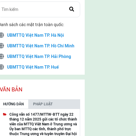
Danh sách các mặt trận toàn quốc:
UBMTTQ Việt Nam TP. Hà Nội
UBMTTQ Việt Nam TP. Hồ Chí Minh
UBMTTQ Việt Nam TP. Hải Phòng
UBMTTQ Việt Nam TP. Huế
UBMTTQ Việt Nam TP. Đà Nẵng
UBMTTQ Việt Nam TP. Cần Thơ
VĂN BẢN
UBMTTQ Việt Nam tỉnh Quảng Ninh
HƯỚNG DẪN
PHÁP LUẬT
UBMTTQ Việt Nam tỉnh Cao Bằng
Công văn số 1477/MTTW-BTT ngày 22
tháng 12 năm 2025 gửi các tổ chức thành
UBMTTQ Việt Nam tỉnh Lạng Sơn
viên của MTTQ Việt Nam ở Trung ương và
Ủy ban MTTQ các tỉnh, thành phố trực
UBMTTQ Việt Nam tỉnh Lai Châu
thuộc Trung ương về tuyên truyền Đại hội