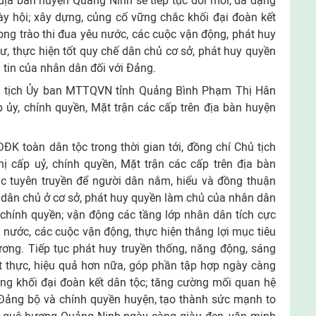
n địa bàn huyện Quảng Ninh sẽ tiếp tục đổi mới, đa dạng
ày hội; xây dựng, củng cố vững chắc khối đại đoàn kết
ong trào thi đua yêu nước, các cuộc vận động, phát huy
ư, thực hiện tốt quy chế dân chủ cơ sở, phát huy quyền
 tin của nhân dân đối với Đảng.
Chủ tịch Ủy ban MTTQVN tỉnh Quảng Bình Phạm Thị Hân
ủy, chính quyền, Mặt trận các cấp trên địa bàn huyện
ĐK toàn dân tộc trong thời gian tới, đồng chí Chủ tịch
 cấp uỷ, chính quyền, Mặt trận các cấp trên địa bàn
tác tuyên truyền để người dân nắm, hiểu và đồng thuận
ốt dân chủ ở cơ sở, phát huy quyền làm chủ của nhân dân
chính quyền; vận động các tầng lớp nhân dân tích cực
 nước, các cuộc vận động, thực hiện thắng lợi mục tiêu
hương. Tiếp tục phát huy truyền thống, năng động, sáng
t thực, hiệu quả hơn nữa, góp phần tập hợp ngày càng
ng khối đại đoàn kết dân tộc; tăng cường mối quan hệ
 Đảng bộ và chính quyền huyện, tạo thành sức mạnh to