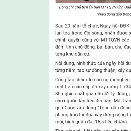
Đồng chí Chủ tịch Ủy ban MTTQVN tỉnh Quản
nhiều đóng góp tron
Sau 20 năm tổ chức, Ngày hội ĐĐK 
lan tỏa trong đời sống, nhận được 
chính quyền cùng với MTTQVN các c
đảm tính chủ động, bài bản, chu đáo
từng khu dân cư.
Nội dung, hình thức của ngày hội đư
từng năm, tạo sự đồng thuận, xây d
Công tác chăm lo cho người nghèo, 
mặt trận các cấp đã xây dựng 1.734 n
80 nghìn suất quà gần 42 tỷ đồng, p
cho người dân trên địa bàn. Mặt trậ
quả Cuộc vận động “Toàn dân đoàn k
phong trào thi đua xây dựng nông th
mới, bình quân đạt 16,5 tiêu chí/xã.