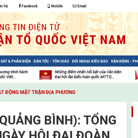
ên hệ
Facebook
Mobile
Email
 SÁT & PHẢN BIỆN
DÂN TỘC - TÔN GIÁO
ĐỐI NGOẠI KIỀU BÀO
VẬN ĐỘNG - P
hương trình hành
Những điểm nhấn nổi bật của Văn kiện
ốc Việt...
Đại hội đại biểu toàn quốc MTTQ...
Thư
H
viện
đ
T ĐỘNG MẶT TRẬN ĐỊA PHƯƠNG
video
c
m
t
QUẢNG BÌNH): TỔNG
NGÀY HỘI ĐẠI ĐOÀN