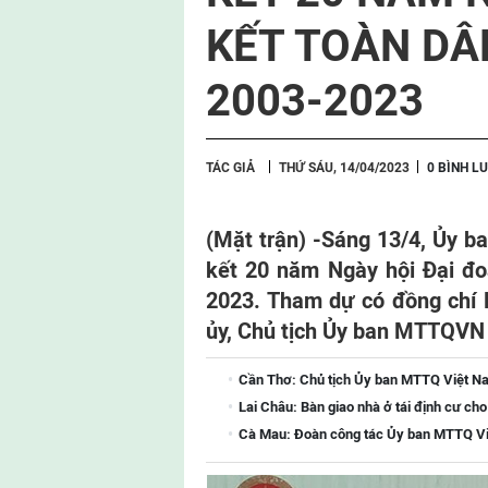
KẾT TOÀN DÂ
2003-2023
TÁC GIẢ
THỨ SÁU, 14/04/2023
0 BÌNH L
(Mặt trận) -
Sáng 13/4, Ủy b
kết 20 năm Ngày hội Đại đo
2023. Tham dự có đồng chí 
ủy, Chủ tịch Ủy ban MTTQVN 
Cần Thơ: Chủ tịch Ủy ban MTTQ Việt Na
Lai Châu: Bàn giao nhà ở tái định cư ch
Cà Mau: Đoàn công tác Ủy ban MTTQ Việ