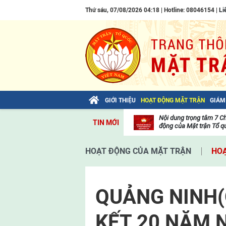
Thứ sáu, 07/08/2026 04:18 | Hotline: 08046154 |
Li
GIỚI THIỆU
HOẠT ĐỘNG MẶT TRẬN
GIÁM
Bài viết của Tổng Bí thư Tô Lâm: TIẾN
Nội dung trọng tâm 7 C
TIN MỚI
LÊN! TOÀN THẮNG ẮT VỀ TA!
động của Mặt trận Tổ qu
Thư
viện
HOẠT ĐỘNG CỦA MẶT TRẬN
HOẠ
video
QUẢNG NINH(
KẾT 20 NĂM 