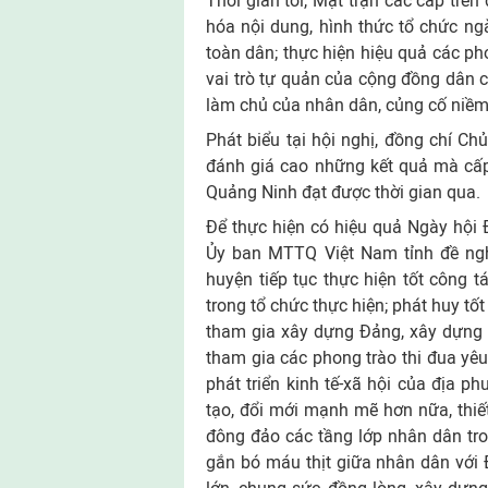
Thời gian tới, Mặt trận các cấp trê
hóa nội dung, hình thức tổ chức ng
toàn dân; thực hiện hiệu quả các ph
vai trò tự quản của cộng đồng dân c
làm chủ của nhân dân, củng cố niềm
Phát biểu tại hội nghị, đồng chí 
đánh giá cao những kết quả mà cấp 
Quảng Ninh đạt được thời gian qua.
Để thực hiện có hiệu quả Ngày hội Đ
Ủy ban MTTQ Việt Nam tỉnh đề nghị
huyện tiếp tục thực hiện tốt công 
trong tổ chức thực hiện; phát huy t
tham gia xây dựng Đảng, xây dựng 
tham gia các phong trào thi đua yêu
phát triển kinh tế-xã hội của địa p
tạo, đổi mới mạnh mẽ hơn nữa, thiế
đông đảo các tầng lớp nhân dân tro
gắn bó máu thịt giữa nhân dân với