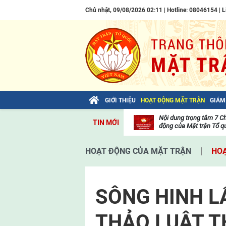
Chủ nhật, 09/08/2026 02:11 | Hotline: 08046154 |
L
GIỚI THIỆU
HOẠT ĐỘNG MẶT TRẬN
GIÁM
Bài viết của Tổng Bí thư Tô Lâm: TIẾN
Nội dung trọng tâm 7 C
TIN MỚI
LÊN! TOÀN THẮNG ẮT VỀ TA!
động của Mặt trận Tổ qu
Thư
viện
HOẠT ĐỘNG CỦA MẶT TRẬN
HOẠ
video
SÔNG HINH LẤ
THẢO LUẬT T