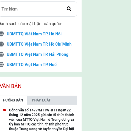
Danh sách các mặt trận toàn quốc:
UBMTTQ Việt Nam TP. Hà Nội
UBMTTQ Việt Nam TP. Hồ Chí Minh
UBMTTQ Việt Nam TP. Hải Phòng
UBMTTQ Việt Nam TP. Huế
UBMTTQ Việt Nam TP. Đà Nẵng
UBMTTQ Việt Nam TP. Cần Thơ
VĂN BẢN
UBMTTQ Việt Nam tỉnh Quảng Ninh
HƯỚNG DẪN
PHÁP LUẬT
UBMTTQ Việt Nam tỉnh Cao Bằng
Công văn số 1477/MTTW-BTT ngày 22
tháng 12 năm 2025 gửi các tổ chức thành
UBMTTQ Việt Nam tỉnh Lạng Sơn
viên của MTTQ Việt Nam ở Trung ương và
Ủy ban MTTQ các tỉnh, thành phố trực
UBMTTQ Việt Nam tỉnh Lai Châu
thuộc Trung ương về tuyên truyền Đại hội