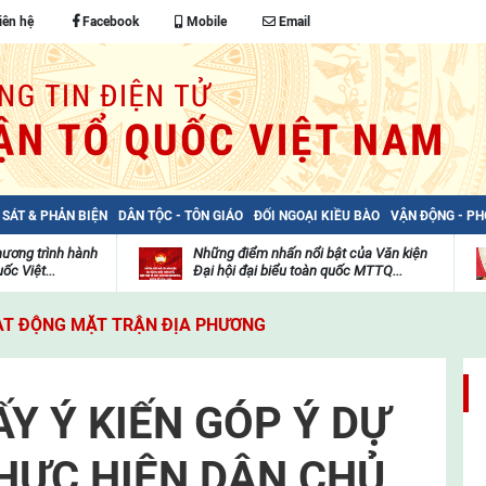
iên hệ
Facebook
Mobile
Email
 SÁT & PHẢN BIỆN
DÂN TỘC - TÔN GIÁO
ĐỐI NGOẠI KIỀU BÀO
VẬN ĐỘNG - P
hương trình hành
Những điểm nhấn nổi bật của Văn kiện
ốc Việt...
Đại hội đại biểu toàn quốc MTTQ...
Thư
H
viện
đ
T ĐỘNG MẶT TRẬN ĐỊA PHƯƠNG
video
c
m
t
Y Ý KIẾN GÓP Ý DỰ
HỰC HIỆN DÂN CHỦ