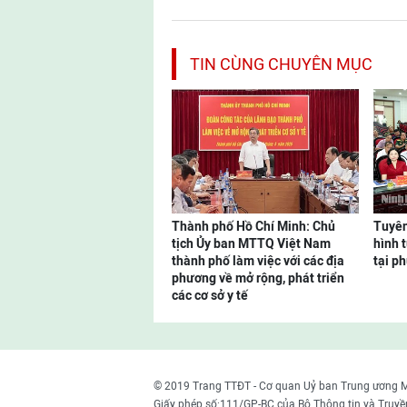
TIN CÙNG CHUYÊN MỤC
Thành phố Hồ Chí Minh: Chủ
Tuyên
tịch Ủy ban MTTQ Việt Nam
hình 
thành phố làm việc với các địa
tại p
phương về mở rộng, phát triển
các cơ sở y tế
© 2019 Trang TTĐT - Cơ quan Uỷ ban Trung ương 
Giấy phép số:111/GP-BC của Bộ Thông tin và Truyề