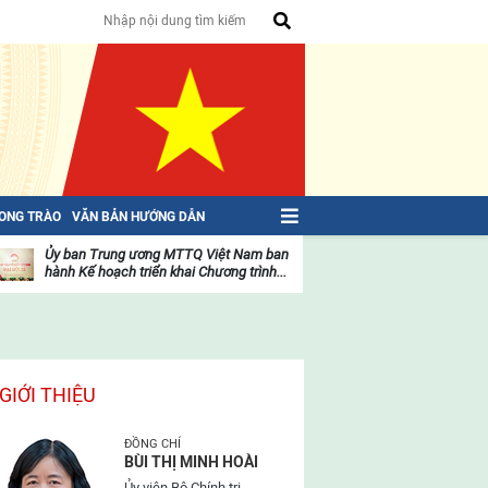
HONG TRÀO
VĂN BẢN HƯỚNG DẪN
Ủy ban Trung ương MTTQ Việt Nam ban
Toàn văn NGHỊ QU
hành Kế hoạch triển khai Chương trình...
toàn quốc Mặt trậ
oạt
Hoạt
ộng
động
ủa
của
ặt
mặt
rận
trận
GIỚI THIỆU
ĐỒNG CHÍ
BÙI THỊ MINH HOÀI
Ủy viên Bộ Chính trị,