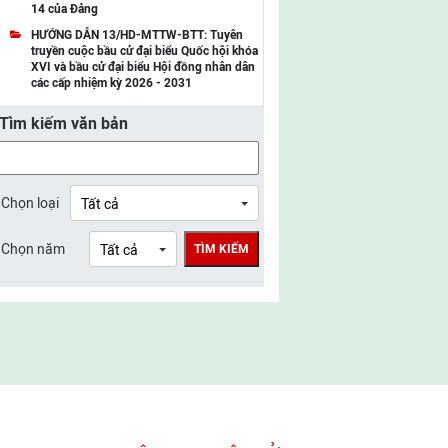
14 của Đảng
UBMTTQ Việt Nam tỉnh Điện Biên
HƯỚNG DẪN 13/HD-MTTW-BTT: Tuyên
truyền cuộc bầu cử đại biểu Quốc hội khóa
UBMTTQ Việt Nam tỉnh Sơn La
XVI và bầu cử đại biểu Hội đồng nhân dân
các cấp nhiệm kỳ 2026 - 2031
UBMTTQ Việt Nam tỉnh Thanh Hóa
Tìm kiếm văn bản
UBMTTQ Việt Nam tỉnh Nghệ An
UBMTTQ Việt Nam tỉnh Hà Tĩnh
UBMTTQ Việt Nam tỉnh Tuyên Quang
Chọn loại
UBMTTQ Việt Nam tỉnh Lào Cai
Chọn năm
TÌM KIẾM
UBMTTQ Việt Nam tỉnh Thái Nguyên
UBMTTQ Việt Nam tỉnh Phú Thọ
UBMTTQ Việt Nam tỉnh Bắc Ninh
UBMTTQ Việt Nam tỉnh Hưng Yên
UBMTTQ Việt Nam tỉnh Ninh Bình
UBMTTQ Việt Nam tỉnh Quảng Trị