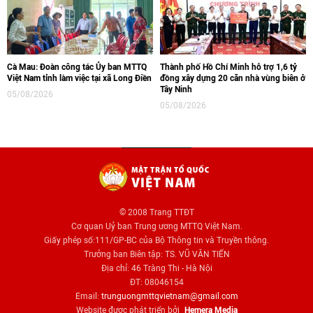
Cà Mau: Đoàn công tác Ủy ban MTTQ
Thành phố Hồ Chí Minh hỗ trợ 1,6 tỷ
Việt Nam tỉnh làm việc tại xã Long Điền
đồng xây dựng 20 căn nhà vùng biên ở
Tây Ninh
05/08/2026
05/08/2026
© 2008 Trang TTĐT
Cơ quan Uỷ ban Trung ương MTTQ Việt Nam.
Giấy phép số:111/GP-BC của Bộ Thông tin và Truyền thông.
Trưởng ban Biên tập: TS. VŨ VĂN TIẾN
Địa chỉ: 46 Tràng Thi - Hà Nội
ĐT: 08046154
Email:
trunguongmttqvietnam@gmail.com
Website được phát triển bởi
Hemera Media