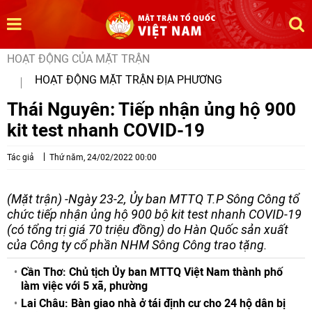
HOẠT ĐỘNG CỦA MẶT TRẬN
HOẠT ĐỘNG MẶT TRẬN ĐỊA PHƯƠNG
Thái Nguyên: Tiếp nhận ủng hộ 900
kit test nhanh COVID-19
Tác giả
Thứ năm, 24/02/2022 00:00
(Mặt trận) -Ngày 23-2, Ủy ban MTTQ T.P Sông Công tổ
chức tiếp nhận ủng hộ 900 bộ kit test nhanh COVID-19
(có tổng trị giá 70 triệu đồng) do Hàn Quốc sản xuất
của Công ty cổ phần NHM Sông Công trao tặng.
Cần Thơ: Chủ tịch Ủy ban MTTQ Việt Nam thành phố
làm việc với 5 xã, phường
Lai Châu: Bàn giao nhà ở tái định cư cho 24 hộ dân bị