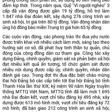
đảm kịp thời. Trong năm qua, Quỹ "Vì người nghèo" 3
cấp đã vận động được gần 19 tỷ đồng, hỗ trợ làm
1.847 nhà Đại đoàn kết, xây dựng 276 công trình an
sinh xã hội, trị giá trên 80 tỷ đồng. Vận động nhân dân
ủng hộ đồng bào miền Trung trị giá hơn 65 tỷ đồng.
Các cuộc vận động, các phong trào thi đua yêu nước
được triển khai với nhiều cách làm mới, sáng tạo theo
hướng sát cơ sở, đã phát huy tinh thần tự quản, chủ
động của cộng đồng dân cư tham gia. Công tác xây
dựng Đảng, chính quyền, giám sát và phản biện xã hội
đạt nhiều kết quả ấn tượng, tổ chức giám sát được
nhiều nội dung được cấp ủy, chính quyền, nhân dân
đánh giá cao. Trong đợt thi đua đặc biệt chào mừng
Đại hội Đảng bộ các cấp tiến tới Đại hội Đảng bộ tỉnh
Thanh Hóa lần thứ XIX; kỷ niệm 90 năm Ngày truyền
thống MTTQ Việt Nam, MTTQ tỉnh đã làm mới 1.695
nhà Đại đoàn kết, vượt chỉ tiêu đăng ký 495 nhà; xây
dựng được 613 mô hình mới, vượt chỉ tiêu đăng ký 72
mô hình; đã bàn giao 212 công trình an sinh xã hội,