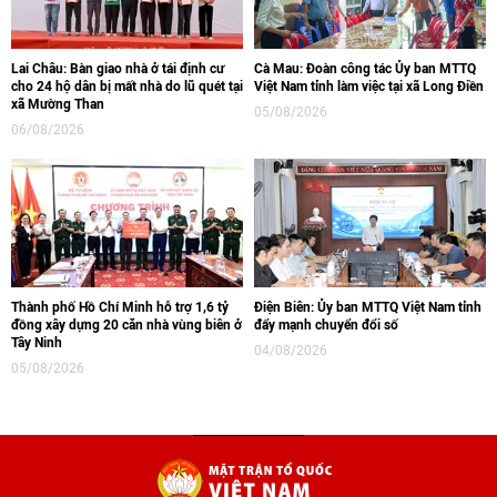
Lai Châu: Bàn giao nhà ở tái định cư
Cà Mau: Đoàn công tác Ủy ban MTTQ
cho 24 hộ dân bị mất nhà do lũ quét tại
Việt Nam tỉnh làm việc tại xã Long Điền
xã Mường Than
05/08/2026
06/08/2026
Thành phố Hồ Chí Minh hỗ trợ 1,6 tỷ
Điện Biên: Ủy ban MTTQ Việt Nam tỉnh
đồng xây dựng 20 căn nhà vùng biên ở
đẩy mạnh chuyển đổi số
Tây Ninh
04/08/2026
05/08/2026