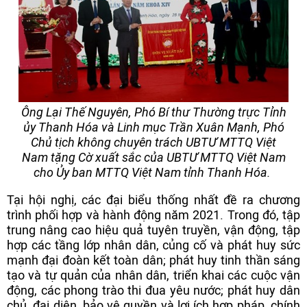
Ông Lại Thế Nguyên, Phó Bí thư Thường trực Tỉnh
ủy Thanh Hóa và Linh mục Trần Xuân Mạnh, Phó
Chủ tịch không chuyên trách UBTƯ MTTQ Việt
Nam tặng Cờ xuất sắc của UBTƯ MTTQ Việt Nam
cho Ủy ban MTTQ Việt Nam tỉnh Thanh Hóa.
Tại hội nghị, các đại biểu thống nhất đề ra chương
trình phối hợp và hành động năm 2021. Trong đó, tập
trung nâng cao hiệu quả tuyên truyền, vận động, tập
hợp các tầng lớp nhân dân, củng cố và phát huy sức
mạnh đại đoàn kết toàn dân; phát huy tinh thần sáng
tạo và tự quản của nhân dân, triển khai các cuộc vận
động, các phong trào thi đua yêu nước; phát huy dân
chủ, đại diện, bảo vệ quyền và lợi ích hợp pháp, chính