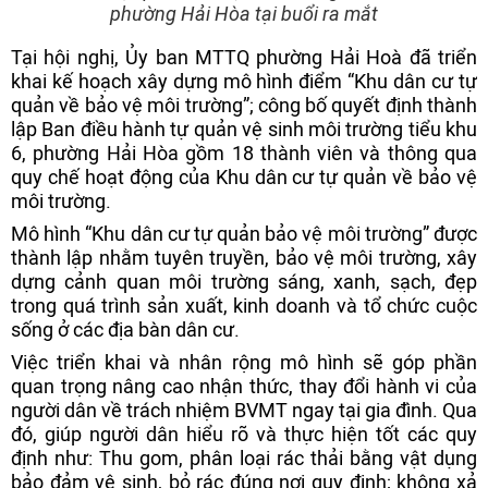
phường Hải Hòa tại buổi ra mắt
Tại hội nghị, Ủy ban MTTQ phường Hải Hoà đã triển
khai kế hoạch xây dựng mô hình điểm “Khu dân cư tự
quản về bảo vệ môi trường”; công bố quyết định thành
lập Ban điều hành tự quản vệ sinh môi trường tiểu khu
6, phường Hải Hòa gồm 18 thành viên và thông qua
quy chế hoạt động của Khu dân cư tự quản về bảo vệ
môi trường.
Mô hình “Khu dân cư tự quản bảo vệ môi trường” được
thành lập nhằm tuyên truyền, bảo vệ môi trường, xây
dựng cảnh quan môi trường sáng, xanh, sạch, đẹp
trong quá trình sản xuất, kinh doanh và tổ chức cuộc
sống ở các địa bàn dân cư.
Việc triển khai và nhân rộng mô hình sẽ góp phần
quan trọng nâng cao nhận thức, thay đổi hành vi của
người dân về trách nhiệm BVMT ngay tại gia đình. Qua
đó, giúp người dân hiểu rõ và thực hiện tốt các quy
định như: Thu gom, phân loại rác thải bằng vật dụng
bảo đảm vệ sinh, bỏ rác đúng nơi quy định; không xả