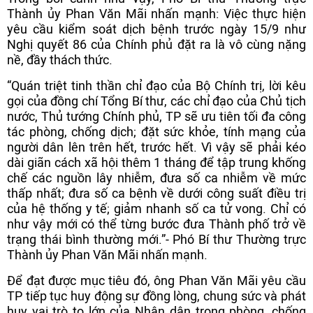
Thành ủy Phan Văn Mãi nhấn mạnh: Việc thực hiện
yêu cầu kiểm soát dịch bệnh trước ngày 15/9 như
Nghị quyết 86 của Chính phủ đặt ra là vô cùng nặng
nề, đầy thách thức.
“Quán triệt tinh thần chỉ đạo của Bộ Chính trị, lời kêu
gọi của đồng chí Tổng Bí thư, các chỉ đạo của Chủ tịch
nước, Thủ tướng Chính phủ, TP sẽ ưu tiên tối đa công
tác phòng, chống dịch; đặt sức khỏe, tính mạng của
người dân lên trên hết, trước hết. Vì vậy sẽ phải kéo
dài giãn cách xã hội thêm 1 tháng để tập trung khống
chế các nguồn lây nhiễm, đưa số ca nhiễm về mức
thấp nhất; đưa số ca bệnh về dưới công suất điều trị
của hệ thống y tế; giảm nhanh số ca tử vong. Chỉ có
như vậy mới có thể từng bước đưa Thành phố trở về
trạng thái bình thường mới.”- Phó Bí thư Thường trực
Thành ủy Phan Văn Mãi nhấn mạnh.
Để đạt được mục tiêu đó, ông Phan Văn Mãi yêu cầu
TP tiếp tục huy động sự đồng lòng, chung sức và phát
huy vai trò to lớn của Nhân dân trong phòng, chống