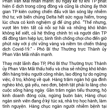
Phan Văn Mãi nhấn mạnh: 80 ngày kể từ khi TP phát
hiện ổ dịch trong cộng đồng và cũng là chừng ấy thời
gian TP kiên cường chiến đấu với làn sóng lây nhiễm
thứ tư, với biến chủng Delta hết sức nguy hiểm, trong
lúc chưa có kinh nghiệm gì để ứng phó. “Thế nhưng,
vượt lên trên tất cả nỗi sợ hãi và những khó khăn
không kể xiết, cả hệ thống chính trị và người dân TP
đã đồng tâm hiệp lực, bình tĩnh chống chọi cho đến giờ
phút này với ý chí vững vàng và niềm tin chiến thắng
dịch Covid-19.” - Phó Bí thư Thường trực Thành ủy
Phan Văn Mãi nhấn mạnh.
Thay mặt lãnh đạo TP, Phó Bí thư Thường trực Thành
ủy Phan Văn Mãi thấu hiểu và chia sẻ những khó khăn
đến hàng triệu người công nhân, lao động tự do ngừng
việc, ở trọ, không về quê. Hàng trăm ngàn hộ gia đình
nghèo khó, già yếu, neo đơn, bệnh tật phải lo lắng cho
cuộc sống hàng ngày. Gần trăm ngàn tiểu thương, hộ
kinh doanh đóng cửa, ngừng buôn bán; Hàng chục
ngàn sinh viên đang ở ký túc xá, nhà trọ học hành, làm
tình nguyện. Hàng chục ngàn người nhiễm bệnh tại