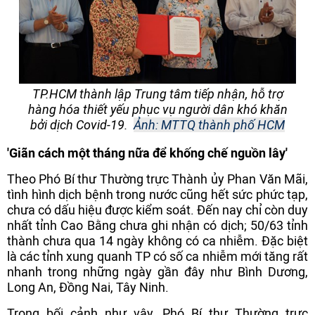
TP.HCM thành lập Trung tâm tiếp nhận, hỗ trợ
hàng hóa thiết yếu phục vụ người dân khó khăn
bởi dịch Covid-19.
Ảnh: MTTQ thành phố HCM
'Giãn cách một tháng nữa để khống chế nguồn lây'
Theo Phó Bí thư Thường trực Thành ủy Phan Văn Mãi,
tình hình dịch bệnh trong nước cũng hết sức phức tạp,
chưa có dấu hiệu được kiểm soát. Đến nay chỉ còn duy
nhất tỉnh Cao Bằng chưa ghi nhận có dịch; 50/63 tỉnh
thành chưa qua 14 ngày không có ca nhiễm. Đặc biệt
là các tỉnh xung quanh TP có số ca nhiễm mới tăng rất
nhanh trong những ngày gần đây như Bình Dương,
Long An, Đồng Nai, Tây Ninh.
Trong bối cảnh như vậy, Phó Bí thư Thường trực