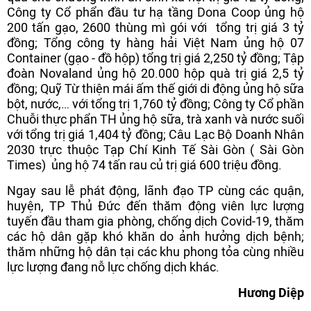
Công ty Cổ phẩn đầu tư hạ tầng Dona Coop ủng hộ
200 tấn gạo, 2600 thùng mì gói với tổng trị giá 3 tỷ
đồng; Tổng công ty hàng hải Việt Nam ủng hộ 07
Container (gạo - đồ hộp) tổng trị giá 2,250 tỷ đồng; Tập
đoàn Novaland ủng hộ 20.000 hộp quà trị giá 2,5 tỷ
đồng; Quỹ Từ thiện mái ấm thế giới di động ủng hộ sữa
bột, nước,… với tổng trị 1,760 tỷ đồng; Công ty Cổ phần
Chuỗi thực phẩn TH ủng hộ sữa, trà xanh và nước suối
với tổng trị giá 1,404 tỷ đồng; Câu Lạc Bộ Doanh Nhân
2030 trực thuộc Tạp Chí Kinh Tế Sài Gòn ( Sài Gòn
Times) ủng hộ 74 tấn rau củ trị giá 600 triệu đồng.
Ngay sau lễ phát động, lãnh đạo TP cùng các quận,
huyện, TP Thủ Đức đến thăm động viên lực lượng
tuyến đầu tham gia phòng, chống dịch Covid-19, thăm
các hộ dân gặp khó khăn do ảnh hưởng dịch bệnh;
thăm những hộ dân tại các khu phong tỏa cùng nhiều
lực lượng đang nỗ lực chống dịch khác.
Hương Diệp