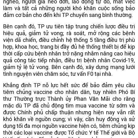
nghèo, người già neo đơn, lao động tự do, mất việc
làm và tất cả những người khó khăn cuộc sống bảo
đảm cơ bản cho đến khi TP chuyển sang bình thường.
Bên cạnh đó, TP ưu tiên tập trung chiến lược điều trị
hiệu quả, giảm tử vong; rà soát, mở rộng các bệnh
viện dã chiến, điều chỉnh hệ thống 5 tầng điều trị phù
hợp, khoa học, trang bị đầy đủ hệ thống thiết bị để kịp
thời cấp cứu bệnh nhân trở nặng nhằm nâng cao hiệu
quả công tác tiếp nhận, điều trị bệnh nhân Covid-19,
giảm tỷ lệ tử vong. Bên cạnh đó, xây dựng mạng lưới
tình nguyện viên chăm sóc, tư vấn F0 tại nhà.
Khẳng định TP nỗ lực hết sức để bảo đảm yêu cầu
tiêm chủng vaccine cho nhân dân, tuy nhiên Phó Bí
thư Thường trực Thành ủy Phan Văn Mãi cho rằng
mặc dù TP đã chủ động tìm mua vaccine từ sớm và
được Chính phủ chấp thuận nhưng hiện nay vẫn rất
khó khăn về nguồn cung; vì vậy, cần huy động và sử
dụng tối đa mọi nguồn vaccine hiện có, tiêm chủng kịp
thời các loại vaccine được Tổ chức Y tế Thế giới và Bộ