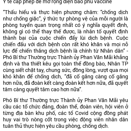
Y tế cấp phép để mở rộng diện bao phủ vaccine
“Thấu hiểu và thực hiện phương châm: “chống dịch
như chống giặc”, ý thức tự phòng vệ của mỗi người là
phòng tuyến quan trọng nhất có ý nghĩa quyết định,
không gì có thể thay thế được, là nhân tố quyết định
thành bại của cuộc chiến đẩy lùi dịch bệnh. Cuộc
chiến đấu với dịch bệnh còn rất khó khăn và mọi nỗ
lực để chiến thắng dịch bệnh là chính từ Nhân dân” -
Phó Bí thư Thường trực Thành ủy Phan Văn Mãi khẳng
định và tha thiết kêu gọi toàn thể đồng bào, Nhân TP
cùng siết chặt tay, chung sức, đồng lòng, vượt qua mọi
khó khăn để chống dịch, “đã cố gắng càng cố gắng
hơn nữa, đã đoàn kết càng đoàn kết hơn nữa, đã quyết
tâm càng quyết tâm cao hơn nữa”.
Phó Bí thư Thường trực Thành ủy Phan Văn Mãi yêu
cầu các tổ chức đảng, đoàn thể, đoàn viên, hội viên ở
từng địa bàn khu phố, các tổ Covid cộng đồng phát
huy vai trò nòng cốt trong việc động viên nhân dân
tuân thủ thực hiện yêu cầu phòng, chống dịch.