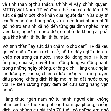
và tinh thần bị thử thách. Chính vì vậy, chính quyền,
MTTQ Việt Nam TP và đoàn thể các cấp đã làm hết
sức để giảm bớt khó khăn của người dân; vừa duy trì
chuỗi cung ứng hàng hóa, vừa triển khai nhanh nhất
gói hỗ trợ an sinh xã hội đến từng gia đình nghèo, mất
việc làm, người già neo đơn, cơ nhở để không ai phải
quá khó khăn, thiếu ăn, thiếu mặc.
Với tinh thần “lấy sức dân chăm lo cho dân”, TP đã kêu
gọi và nhận được sự chia sẻ, hỗ trợ đầy nghĩa tình từ
khắp nơi trong cả nước. Theo đó, đồng bào TP luôn
ủng hộ, chia sẻ, quyết tâm, đồng lòng và đồng hành
trong những ngày phòng, chống dịch; Hàng chục ngàn
lực lượng y, bác sĩ, chiến sĩ lực lượng vũ trang tuyến
đầu phòng, chống dịch khắp mọi miền đất nước cùng
với TP kiên cường ngày đêm để cứu sống hàng vạn
người.
Hàng chục ngàn nam nữ tu hành, người dân không
phân biệt tuổi tác xung phong tham gia phòng, chống
dịch, có những cụ già trên 70 tuổi, có những em nhỏ