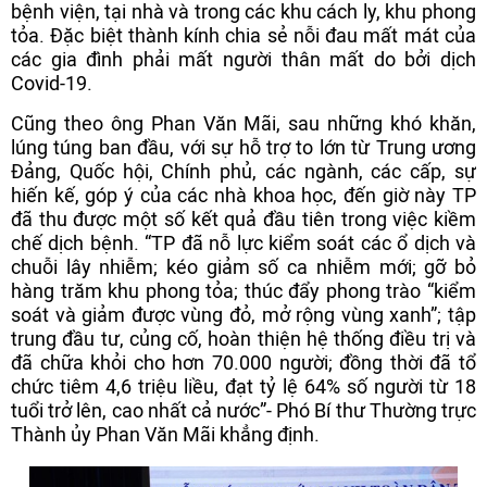
bệnh viện, tại nhà và trong các khu cách ly, khu phong
tỏa. Đặc biệt thành kính chia sẻ nỗi đau mất mát của
các gia đình phải mất người thân mất do bởi dịch
Covid-19.
Cũng theo ông Phan Văn Mãi, sau những khó khăn,
lúng túng ban đầu, với sự hỗ trợ to lớn từ Trung ương
Đảng, Quốc hội, Chính phủ, các ngành, các cấp, sự
hiến kế, góp ý của các nhà khoa học, đến giờ này TP
đã thu được một số kết quả đầu tiên trong việc kiềm
chế dịch bệnh. “TP đã nỗ lực kiểm soát các ổ dịch và
chuỗi lây nhiễm; kéo giảm số ca nhiễm mới; gỡ bỏ
hàng trăm khu phong tỏa; thúc đẩy phong trào “kiểm
soát và giảm được vùng đỏ, mở rộng vùng xanh”; tập
trung đầu tư, củng cố, hoàn thiện hệ thống điều trị và
đã chữa khỏi cho hơn 70.000 người; đồng thời đã tổ
chức tiêm 4,6 triệu liều, đạt tỷ lệ 64% số người từ 18
tuổi trở lên, cao nhất cả nước”- Phó Bí thư Thường trực
Thành ủy Phan Văn Mãi khẳng định.