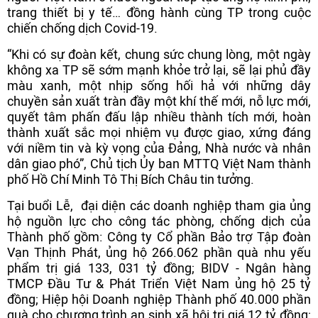
trang thiết bị y tế… đồng hành cùng TP trong cuộc
chiến chống dịch Covid-19.
“Khi có sự đoàn kết, chung sức chung lòng, một ngày
không xa TP sẽ sớm mạnh khỏe trở lại, sẽ lại phủ đầy
màu xanh, một nhịp sống hối hả với những dây
chuyền sản xuất tràn đầy một khí thế mới, nỗ lực mới,
quyết tâm phấn đấu lập nhiều thành tích mới, hoàn
thành xuất sắc mọi nhiệm vụ được giao, xứng đáng
với niềm tin và kỳ vọng của Đảng, Nhà nước và nhân
dân giao phó”, Chủ tịch Ủy ban MTTQ Việt Nam thành
phố Hồ Chí Minh Tô Thị Bích Châu tin tưởng.
Tại buổi Lễ, đại diện các doanh nghiệp tham gia ủng
hộ nguồn lực cho công tác phòng, chống dịch của
Thành phố gồm: Công ty Cổ phần Bảo trợ Tập đoàn
Vạn Thịnh Phát, ủng hộ 266.062 phần quà nhu yếu
phẩm trị giá 133, 031 tỷ đồng; BIDV - Ngân hàng
TMCP Đầu Tư & Phát Triển Việt Nam ủng hộ 25 tỷ
đồng; Hiệp hội Doanh nghiệp Thành phố 40.000 phần
quà cho chương trình an sinh xã hội trị giá 12 tỷ đồng;