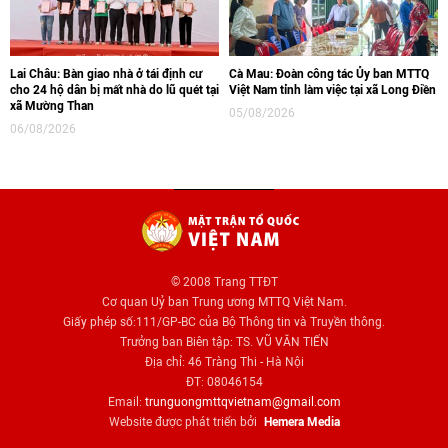
Lai Châu: Bàn giao nhà ở tái định cư
Cà Mau: Đoàn công tác Ủy ban MTTQ
cho 24 hộ dân bị mất nhà do lũ quét tại
Việt Nam tỉnh làm việc tại xã Long Điền
xã Mường Than
05/08/2026
06/08/2026
© 2008 Trang TTĐT
Cơ quan Uỷ ban Trung ương MTTQ Việt Nam.
Giấy phép số:111/GP-BC của Bộ Thông tin và Truyền thông.
Trưởng ban Biên tập: TS. VŨ VĂN TIẾN
Địa chỉ: 46 Tràng Thi - Hà Nội
ĐT: 08046154
Email:
trunguongmttqvietnam@gmail.com
Website được phát triển bởi
Hemera Media