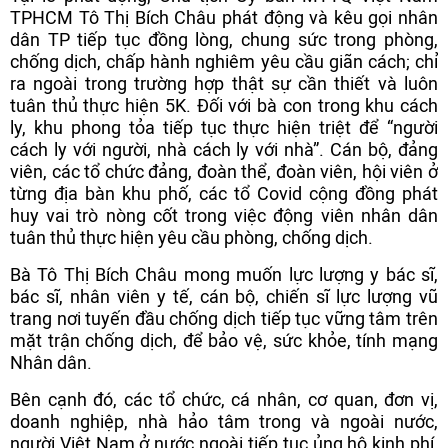
TPHCM Tô Thị Bích Châu phát động và kêu gọi nhân
dân TP tiếp tục đồng lòng, chung sức trong phòng,
chống dịch, chấp hành nghiêm yêu cầu giãn cách; chỉ
ra ngoài trong trường hợp thật sự cần thiết và luôn
tuân thủ thực hiện 5K. Đối với bà con trong khu cách
ly, khu phong tỏa tiếp tục thực hiện triệt để “người
cách ly với người, nhà cách ly với nhà”. Cán bộ, đảng
viên, các tổ chức đảng, đoàn thể, đoàn viên, hội viên ở
từng địa bàn khu phố, các tổ Covid cộng đồng phát
huy vai trò nòng cốt trong việc động viên nhân dân
tuân thủ thực hiện yêu cầu phòng, chống dịch.
Bà Tô Thị Bích Châu mong muốn lực lượng y bác sĩ,
bác sĩ, nhân viên y tế, cán bộ, chiến sĩ lực lượng vũ
trang nơi tuyến đầu chống dịch tiếp tục vững tâm trên
mặt trận chống dịch, để bảo vệ, sức khỏe, tính mạng
Nhân dân.
Bên cạnh đó, các tổ chức, cá nhân, cơ quan, đơn vị,
doanh nghiệp, nhà hảo tâm trong và ngoài nước,
người Việt Nam ở nước ngoài tiếp tục ủng hộ kinh phí,