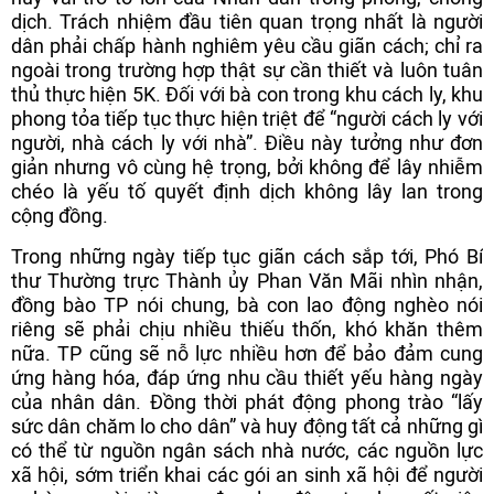
dịch. Trách nhiệm đầu tiên quan trọng nhất là người
dân phải chấp hành nghiêm yêu cầu giãn cách; chỉ ra
ngoài trong trường hợp thật sự cần thiết và luôn tuân
thủ thực hiện 5K. Đối với bà con trong khu cách ly, khu
phong tỏa tiếp tục thực hiện triệt để “người cách ly với
người, nhà cách ly với nhà”. Điều này tưởng như đơn
giản nhưng vô cùng hệ trọng, bởi không để lây nhiễm
chéo là yếu tố quyết định dịch không lây lan trong
cộng đồng.
Trong những ngày tiếp tục giãn cách sắp tới, Phó Bí
thư Thường trực Thành ủy Phan Văn Mãi nhìn nhận,
đồng bào TP nói chung, bà con lao động nghèo nói
riêng sẽ phải chịu nhiều thiếu thốn, khó khăn thêm
nữa. TP cũng sẽ nỗ lực nhiều hơn để bảo đảm cung
ứng hàng hóa, đáp ứng nhu cầu thiết yếu hàng ngày
của nhân dân. Đồng thời phát động phong trào “lấy
sức dân chăm lo cho dân” và huy động tất cả những gì
có thể từ nguồn ngân sách nhà nước, các nguồn lực
xã hội, sớm triển khai các gói an sinh xã hội để người