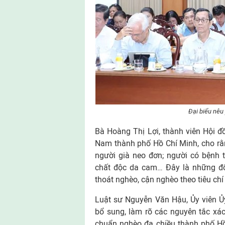
Đại biểu nêu
Bà Hoàng Thị Lợi, thành viên Hội 
Nam thành phố Hồ Chí Minh, cho rằn
người già neo đơn; người có bệnh 
chất độc da cam… Đây là những đố
thoát nghèo, cận nghèo theo tiêu chí
Luật sư Nguyễn Văn Hậu, Ủy viên 
bổ sung, làm rõ các nguyên tắc xác 
chuẩn nghèo đa chiều thành phố Hồ 