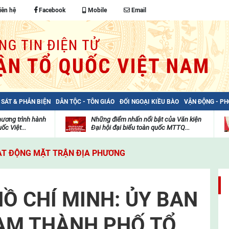
iên hệ
Facebook
Mobile
Email
 SÁT & PHẢN BIỆN
DÂN TỘC - TÔN GIÁO
ĐỐI NGOẠI KIỀU BÀO
VẬN ĐỘNG - P
hương trình hành
Những điểm nhấn nổi bật của Văn kiện
ốc Việt...
Đại hội đại biểu toàn quốc MTTQ...
Thư
H
viện
đ
T ĐỘNG MẶT TRẬN ĐỊA PHƯƠNG
video
c
m
t
Ồ CHÍ MINH: ỦY BAN
AM THÀNH PHỐ TỔ