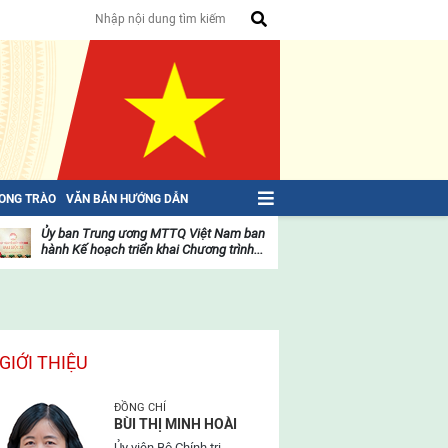
HONG TRÀO
VĂN BẢN HƯỚNG DẪN
Ủy ban Trung ương MTTQ Việt Nam ban
Toàn văn NGHỊ QU
hành Kế hoạch triển khai Chương trình...
toàn quốc Mặt trậ
oạt
Hoạt
ộng
động
ủa
của
ặt
mặt
rận
trận
GIỚI THIỆU
ĐỒNG CHÍ
BÙI THỊ MINH HOÀI
Ủy viên Bộ Chính trị,