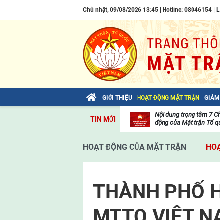
Chủ nhật, 09/08/2026 13:45 | Hotline: 08046154 |
L
GIỚI THIỆU
HOẠT ĐỘNG MẶT TRẬN
GIÁM
Bài viết của Tổng Bí thư Tô Lâm: TIẾN
Nội dung trọng tâm 7 C
TIN MỚI
LÊN! TOÀN THẮNG ẮT VỀ TA!
động của Mặt trận Tổ qu
Thư
viện
HOẠT ĐỘNG CỦA MẶT TRẬN
HOẠ
video
THÀNH PHỐ H
MTTQ VIỆT N