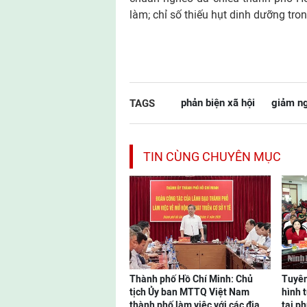
làm; chỉ số thiếu hụt dinh dưỡng trong
phản biện xã hội
giảm ng
TAGS
TIN CÙNG CHUYÊN MỤC
Thành phố Hồ Chí Minh: Chủ
Tuyên
tịch Ủy ban MTTQ Việt Nam
hình 
thành phố làm việc với các địa
tại p