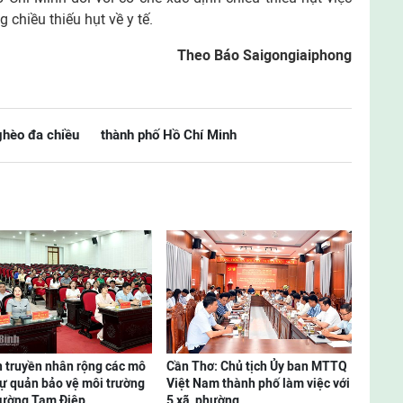
 chiều thiếu hụt về y tế.
Theo Báo Saigongiaiphong
hèo đa chiều
thành phố Hồ Chí Minh
 truyền nhân rộng các mô
Cần Thơ: Chủ tịch Ủy ban MTTQ
tự quản bảo vệ môi trường
Việt Nam thành phố làm việc với
hường Tam Điệp
5 xã, phường