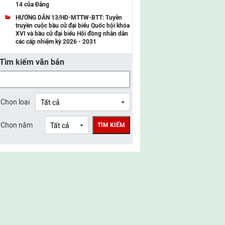
14 của Đảng
UBMTTQ Việt Nam tỉnh Điện Biên
HƯỚNG DẪN 13/HD-MTTW-BTT: Tuyên
truyền cuộc bầu cử đại biểu Quốc hội khóa
UBMTTQ Việt Nam tỉnh Sơn La
XVI và bầu cử đại biểu Hội đồng nhân dân
các cấp nhiệm kỳ 2026 - 2031
UBMTTQ Việt Nam tỉnh Thanh Hóa
Tìm kiếm văn bản
UBMTTQ Việt Nam tỉnh Nghệ An
UBMTTQ Việt Nam tỉnh Hà Tĩnh
UBMTTQ Việt Nam tỉnh Tuyên Quang
Chọn loại
UBMTTQ Việt Nam tỉnh Lào Cai
Chọn năm
TÌM KIẾM
UBMTTQ Việt Nam tỉnh Thái Nguyên
UBMTTQ Việt Nam tỉnh Phú Thọ
UBMTTQ Việt Nam tỉnh Bắc Ninh
UBMTTQ Việt Nam tỉnh Hưng Yên
UBMTTQ Việt Nam tỉnh Ninh Bình
UBMTTQ Việt Nam tỉnh Quảng Trị