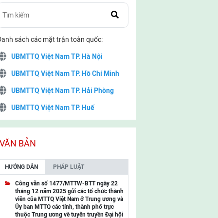
Danh sách các mặt trận toàn quốc:
UBMTTQ Việt Nam TP. Hà Nội
UBMTTQ Việt Nam TP. Hồ Chí Minh
UBMTTQ Việt Nam TP. Hải Phòng
UBMTTQ Việt Nam TP. Huế
UBMTTQ Việt Nam TP. Đà Nẵng
UBMTTQ Việt Nam TP. Cần Thơ
VĂN BẢN
UBMTTQ Việt Nam tỉnh Quảng Ninh
HƯỚNG DẪN
PHÁP LUẬT
UBMTTQ Việt Nam tỉnh Cao Bằng
Công văn số 1477/MTTW-BTT ngày 22
tháng 12 năm 2025 gửi các tổ chức thành
UBMTTQ Việt Nam tỉnh Lạng Sơn
viên của MTTQ Việt Nam ở Trung ương và
Ủy ban MTTQ các tỉnh, thành phố trực
UBMTTQ Việt Nam tỉnh Lai Châu
thuộc Trung ương về tuyên truyền Đại hội