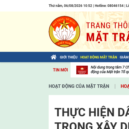
Thứ năm, 06/08/2026 10:52 | Hotline: 08046154 |
L
GIỚI THIỆU
HOẠT ĐỘNG MẶT TRẬN
GIÁM
Bài viết của Tổng Bí thư Tô Lâm: TIẾN
Nội dung trọng tâm 7 C
TIN MỚI
LÊN! TOÀN THẮNG ẮT VỀ TA!
động của Mặt trận Tổ qu
Thư
viện
HOẠT ĐỘNG CỦA MẶT TRẬN
HOẠ
video
THỰC HIỆN D
TRONG XÂY 