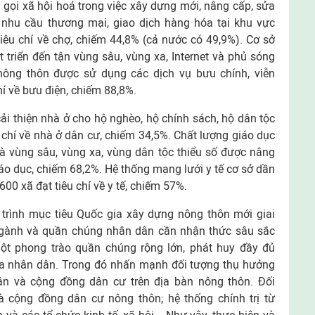
u gọi xã hội hoá trong việc xây dựng mới, nâng cấp, sửa
nhu cầu thương mại, giao dịch hàng hóa tại khu vực
iêu chí về chợ, chiếm 44,8% (cả nước có 49,9%). Cơ sở
 triển đến tận vùng sâu, vùng xa, Internet và phủ sóng
nông thôn được sử dụng các dịch vụ bưu chính, viễn
hí về bưu điện, chiếm 88,8%.
ải thiện nhà ở cho hộ nghèo, hộ chính sách, hộ dân tộc
u chí về nhà ở dân cư, chiếm 34,5%. Chất lượng giáo dục
là vùng sâu, vùng xa, vùng dân tộc thiểu số được nâng
giáo dục, chiếm 68,2%. Hệ thống mạng lưới y tế cơ sở dần
00 xã đạt tiêu chí về y tế, chiếm 57%.
rình mục tiêu Quốc gia xây dựng nông thôn mới giai
ngành và quần chúng nhân dân cần nhận thức sâu sắc
ột phong trào quần chúng rộng lớn, phát huy đầy đủ
của nhân dân. Trong đó nhấn mạnh đối tượng thụ hưởng
ân và cộng đồng dân cư trên địa bàn nông thôn. Đối
 cộng đồng dân cư nông thôn; hệ thống chính trị từ