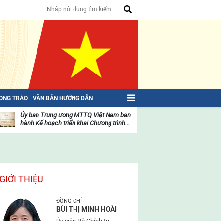
HONG TRÀO
VĂN BẢN HƯỚNG DẪN
Ủy ban Trung ương MTTQ Việt Nam ban
Toàn văn NGHỊ QU
hành Kế hoạch triển khai Chương trình...
toàn quốc Mặt trậ
oạt
Hoạt
ộng
động
ủa
của
ặt
mặt
rận
trận
GIỚI THIỆU
ĐỒNG CHÍ
BÙI THỊ MINH HOÀI
Ủy viên Bộ Chính trị,