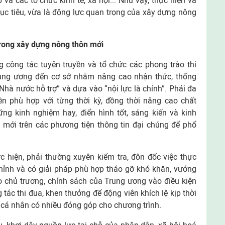
và các tổ chức kinh tế, xã hội... Như vậy, thực hiện và
ục tiêu, vừa là động lực quan trọng của xây dựng nông
trong xây dựng nông thôn mới
g công tác tuyên truyền và tổ chức các phong trào thi
ung ương đến cơ sở nhằm nâng cao nhận thức, thống
à nước hỗ trợ” và dựa vào “nội lực là chính”. Phải đa
ền phù hợp với từng thời kỳ, đồng thời nâng cao chất
ững kinh nghiệm hay, điển hình tốt, sáng kiến và kinh
mới trên các phương tiện thông tin đại chúng để phổ
ực hiện, phải thường xuyên kiểm tra, đôn đốc việc thực
chỉnh và có giải pháp phù hợp tháo gỡ khó khăn, vướng
o chủ trương, chính sách của Trung ương vào điều kiện
 tác thi đua, khen thưởng để động viên khích lệ kịp thời
, cá nhân có nhiều đóng góp cho chương trình.