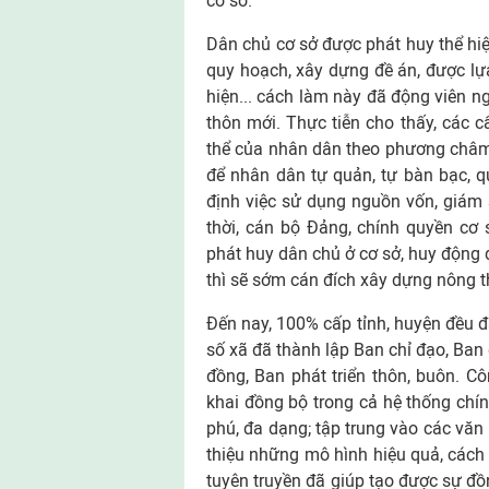
cơ sở.
Dân chủ cơ sở được phát huy thể hiệ
quy hoạch, xây dựng đề án, được lự
hiện... cách làm này đã động viên n
thôn mới. Thực tiễn cho thấy, các c
thể của nhân dân theo phương châm d
để nhân dân tự quản, tự bàn bạc, q
định việc sử dụng nguồn vốn, giám
thời, cán bộ Đảng, chính quyền cơ s
phát huy dân chủ ở cơ sở, huy động đ
thì sẽ sớm cán đích xây dựng nông t
Đến nay, 100% cấp tỉnh, huyện đều đ
số xã đã thành lập Ban chỉ đạo, Ban
đồng, Ban phát triển thôn, buôn. C
khai đồng bộ trong cả hệ thống chín
phú, đa dạng; tập trung vào các văn 
thiệu những mô hình hiệu quả, cách
tuyên truyền đã giúp tạo được sự đồ