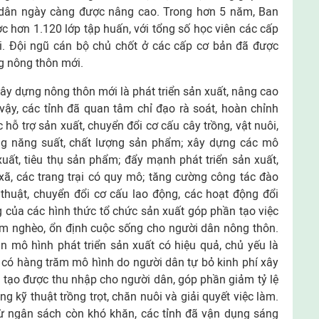
 dân ngày càng được nâng cao. Trong hơn 5 năm, Ban
c hơn 1.120 lớp tập huấn, với tổng số học viên các cấp
ời. Đội ngũ cán bộ chủ chốt ở các cấp cơ bản đã được
ng nông thôn mới.
xây dựng nông thôn mới là phát triển sản xuất, nâng cao
vậy, các tỉnh đã quan tâm chỉ đạo rà soát, hoàn chỉnh
 hỗ trợ sản xuất, chuyển đổi cơ cấu cây trồng, vật nuôi,
g năng suất, chất lượng sản phẩm; xây dựng các mô
n xuất, tiêu thụ sản phẩm; đẩy mạnh phát triển sản xuất,
xã, các trang trại có quy mô; tăng cường công tác đào
thuật, chuyển đổi cơ cấu lao động, các hoạt động đổi
 của các hình thức tổ chức sản xuất góp phần tạo việc
ảm nghèo, ổn định cuộc sống cho người dân nông thôn.
n mô hình phát triển sản xuất có hiệu quả, chủ yếu là
; có hàng trăm mô hình do người dân tự bỏ kinh phí xây
 tạo được thu nhập cho người dân, góp phần giảm tỷ lệ
g kỹ thuật trồng trọt, chăn nuôi và giải quyết việc làm.
từ ngân sách còn khó khăn, các tỉnh đã vận dụng sáng