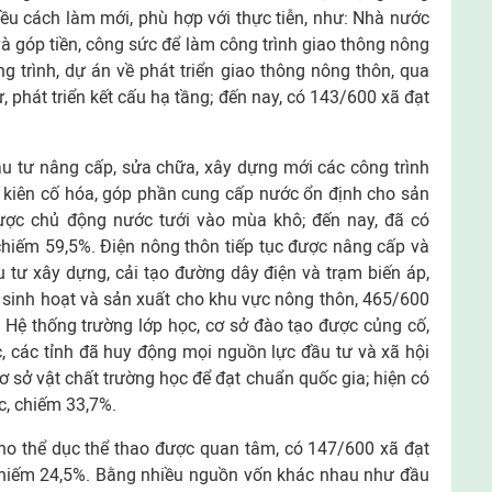
iều cách làm mới, phù hợp với thực tiễn, như: Nhà nước
 và góp tiền, công sức để làm công trình giao thông nông
g trình, dự án về phát triển giao thông nông thôn, qua
 phát triển kết cấu hạ tầng; đến nay, có 143/600 xã đạt
ầu tư nâng cấp, sửa chữa, xây dựng mới các công trình
 kiên cố hóa, góp phần cung cấp nước ổn định cho sản
 được chủ động nước tưới vào mùa khô; đến nay, đã có
, chiếm 59,5%. Điện nông thôn tiếp tục được nâng cấp và
 tư xây dựng, cải tạo đường dây điện và trạm biến áp,
 sinh hoạt và sản xuất cho khu vực nông thôn, 465/600
%. Hệ thống trường lớp học, cơ sở đào tạo được củng cố,
 các tỉnh đã huy động mọi nguồn lực đầu tư và xã hội
sở vật chất trường học để đạt chuẩn quốc gia; hiện có
c, chiếm 33,7%.
ho thể dục thể thao được quan tâm, có 147/600 xã đạt
, chiếm 24,5%. Bằng nhiều nguồn vốn khác nhau như đầu