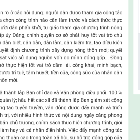
n rõ ở các nội dung: người dân được tham gia công tác
a chọn công trình nào cần làm trước và cách thức thực
gười dân phấn khởi, tự giác tham gia chương trình nông
ấp ủy Đảng, chính quyền cơ sở phát huy tốt vai trò chủ
ân biết, dân bàn, dân làm, dân kiểm tra, tạo điều kiện
uyết định chương trình xây dựng nông thôn mới; quyết
 sát việc sử dụng nguồn vốn do mình đóng góp... Đồng
ở thực hiện tốt vai trò cầm lái, công khai, minh bạch,
ược trí tuệ, tâm huyết, tiền của, công sức của nhân dân
hôn mới.
ã thành lập Ban chỉ đạo và Văn phòng điều phối. 100 %
 quản lý; hầu hết các xã đã thành lập Ban giám sát cộng
ông tác tuyên truyền, vận động được đẩy mạnh và triển
h trị, với nhiều hình thức và nội dung ngày càng phong
bản chủ trương, chính sách thực hiện chương trình; giới
 làm hay và cá nhân điển hình. Việc đẩy mạnh công tác
ng thuận cao trong toàn xã hội; sự hỗ trợ, đóng góp của