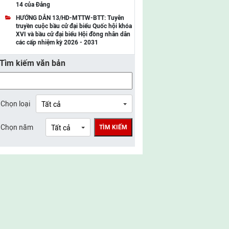
14 của Đảng
UBMTTQ Việt Nam tỉnh Điện Biên
HƯỚNG DẪN 13/HD-MTTW-BTT: Tuyên
truyền cuộc bầu cử đại biểu Quốc hội khóa
UBMTTQ Việt Nam tỉnh Sơn La
XVI và bầu cử đại biểu Hội đồng nhân dân
các cấp nhiệm kỳ 2026 - 2031
UBMTTQ Việt Nam tỉnh Thanh Hóa
Tìm kiếm văn bản
UBMTTQ Việt Nam tỉnh Nghệ An
UBMTTQ Việt Nam tỉnh Hà Tĩnh
UBMTTQ Việt Nam tỉnh Tuyên Quang
Chọn loại
UBMTTQ Việt Nam tỉnh Lào Cai
Chọn năm
TÌM KIẾM
UBMTTQ Việt Nam tỉnh Thái Nguyên
UBMTTQ Việt Nam tỉnh Phú Thọ
UBMTTQ Việt Nam tỉnh Bắc Ninh
UBMTTQ Việt Nam tỉnh Hưng Yên
UBMTTQ Việt Nam tỉnh Ninh Bình
UBMTTQ Việt Nam tỉnh Quảng Trị