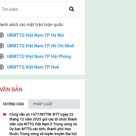
Danh sách các mặt trận toàn quốc:
UBMTTQ Việt Nam TP. Hà Nội
UBMTTQ Việt Nam TP. Hồ Chí Minh
UBMTTQ Việt Nam TP. Hải Phòng
UBMTTQ Việt Nam TP. Huế
UBMTTQ Việt Nam TP. Đà Nẵng
UBMTTQ Việt Nam TP. Cần Thơ
VĂN BẢN
UBMTTQ Việt Nam tỉnh Quảng Ninh
HƯỚNG DẪN
PHÁP LUẬT
UBMTTQ Việt Nam tỉnh Cao Bằng
Công văn số 1477/MTTW-BTT ngày 22
tháng 12 năm 2025 gửi các tổ chức thành
UBMTTQ Việt Nam tỉnh Lạng Sơn
viên của MTTQ Việt Nam ở Trung ương và
Ủy ban MTTQ các tỉnh, thành phố trực
UBMTTQ Việt Nam tỉnh Lai Châu
thuộc Trung ương về tuyên truyền Đại hội