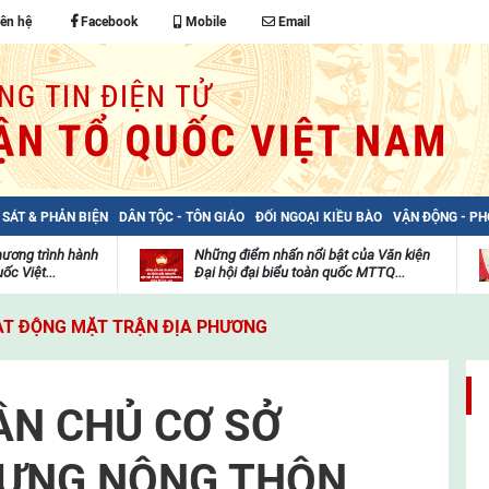
iên hệ
Facebook
Mobile
Email
 SÁT & PHẢN BIỆN
DÂN TỘC - TÔN GIÁO
ĐỐI NGOẠI KIỀU BÀO
VẬN ĐỘNG - P
hương trình hành
Những điểm nhấn nổi bật của Văn kiện
ốc Việt...
Đại hội đại biểu toàn quốc MTTQ...
Thư
H
viện
đ
T ĐỘNG MẶT TRẬN ĐỊA PHƯƠNG
video
c
m
t
ÂN CHỦ CƠ SỞ
DỰNG NÔNG THÔN