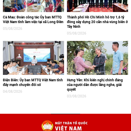
Cà Mau: Đoàn công tác Ủy ban MTTQ
Thành phố Hồ Chí Minh hỗ trợ 1,6 tỷ
Việt Nam tỉnh làm việc tại xã Long Điền
đồng xây dựng 20 căn nhà vùng biên ở
Tây Ninh
05/08/2026
05/08/2026
Điện Biên: Ủy ban MTTQ Việt Nam tỉnh
Hưng Yên: Khi kiến nghị chính đáng
đẩy mạnh chuyển đổi số
của người dân được lắng nghe, giải
quyết
04/08/2026
03/08/2026