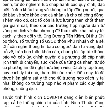
bệnh, từ đó nghiêm túc chấp hành các quy định, đặc
biệt là đeo khẩu trang và không tụ tập đông người, qua
đó bảo vệ sức khỏe cho cá nhân và cho cả cộng đồng.
Thêm vào đó, các tổ còn là lực lượng then chốt tham
gia giám sát, theo dõi các trường hợp người dân từ
vùng có dịch về địa phương để thực hiện khai báo y tế,
cách ly, theo dõi y tế. Ông Dương Tấn Kiểm, Bí thư Chi
bộ thôn, Tổ trưởng Tổ GSCĐ thôn Phú Nhuận chia sẻ:
Chỉ cần nghe thông tin báo có người dân từ vùng dịch
trở về, trên tinh thần khẩn cấp, chúng tôi lập tức thông
báo với cấp ủy, chính quyền địa phương để cập nhật
lịch trình di chuyển, sức khỏe của từng cá nhân, từ đó
có phương án đề nghị thực hiện việc: Cách ly tập trung
hay cách ly tại nhà, theo dõi sức khỏe. Đến nay, tổ đã
thực hiện giám sát y tế cho 40 trường hợp cách ly tại
nhà, không có trường hợp nào vi phạm các quy định
phòng, chống dịch.
Trước tình hình dịch COVID-19 đang diễn biến phức
tạp, cả hệ thống chính trị của tỉnh Ninh Thuận đang