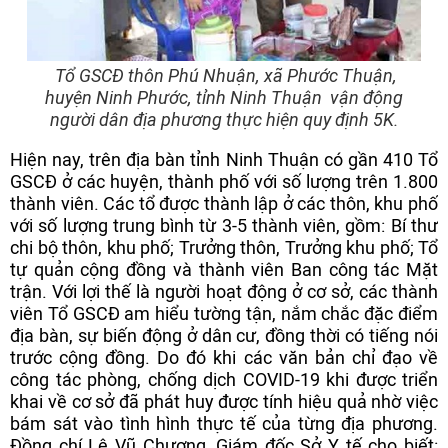
Tổ GSCĐ thôn Phú Nhuận, xã Phước Thuận,
huyện Ninh Phước, tỉnh Ninh Thuận vận động
người dân địa phương thực hiện quy định 5K.
Hiện nay, trên địa bàn tỉnh Ninh Thuận có gần 410 Tổ
GSCĐ ở các huyện, thành phố với số lượng trên 1.800
thành viên. Các tổ được thành lập ở các thôn, khu phố
với số lượng trung bình từ 3-5 thành viên, gồm: Bí thư
chi bộ thôn, khu phố; Trưởng thôn, Trưởng khu phố; Tổ
tự quản cộng đồng và thành viên Ban công tác Mặt
trận. Với lợi thế là người hoạt động ở cơ sở, các thành
viên Tổ GSCĐ am hiểu tường tận, nắm chắc đặc điểm
địa bàn, sự biến động ở dân cư, đồng thời có tiếng nói
trước cộng đồng. Do đó khi các văn bản chỉ đạo về
công tác phòng, chống dịch COVID-19 khi được triển
khai về cơ sở đã phát huy được tính hiệu quả nhờ việc
bám sát vào tình hình thực tế của từng địa phương.
Đồng chí Lê Vũ Chương, Giám đốc Sở Y tế cho biết: