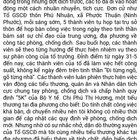
động trong những đợt dịch trước, các tổ đã đi vào hoạt
động một cách nhuần nhuyễn, tích cực. Đơn cử như
Tổ GSCĐ thôn Phú Nhuận, xã Phước Thuận (Ninh
Phước), mỗi sáng sớm, 5 thành viên tụ họp tại trụ sở
thôn để họp bàn công việc trong ngày theo tinh thần
bám sát sự chỉ đạo của trung ương, địa phương về
công tác phòng, chống dịch. Sau buổi họp, các thành
viên sẽ theo từng hướng để thực hiện nhiệm vụ theo
sự phân công của tổ trưởng. Đỉnh điểm từ ngày 31-5
đến nay, các thành viên của tổ đã làm việc hết công
suất, không kể ngày đêm trên tinh thần “Đi từng ngõ,
gõ từng nhà”. Các thành viên luân phiên thực hiện việc
vận động các tiểu thương, quán ăn và Nhân dân tích
cực chung tay phòng, chống dịch và chấp hành quy
định “5K” của Bộ Y tế. Chị Phú Thị Hương, một tiểu
thương tại địa phương cho biết: Do tính chất công việc
khá bận, di chuyển nhiều nên tôi không có nhiều thời
gian để cập nhật các quy định về phòng, chống dịch
mới. Nhưng nhờ có sự nhắc nhở, dặn dò thường xuyên
của Tổ GSCĐ mà tôi cùng nhiều tiểu thương khác tại
địa phương đã hiểu thêm về tính chất, diễn biến dịch