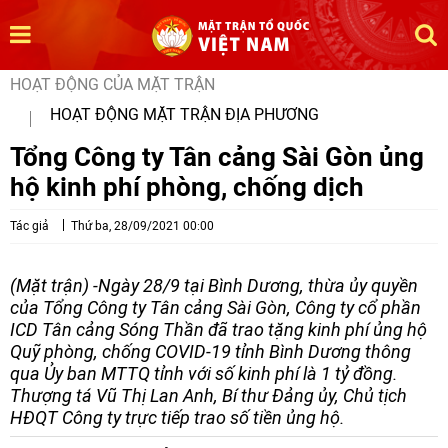
HOẠT ĐỘNG CỦA MẶT TRẬN
HOẠT ĐỘNG MẶT TRẬN ĐỊA PHƯƠNG
Tổng Công ty Tân cảng Sài Gòn ủng
hộ kinh phí phòng, chống dịch
Tác giả
Thứ ba, 28/09/2021 00:00
(Mặt trận) -Ngày 28/9 tại Bình Dương, thừa ủy quyền
của Tổng Công ty Tân cảng Sài Gòn, Công ty cổ phần
ICD Tân cảng Sóng Thần đã trao tặng kinh phí ủng hộ
Quỹ phòng, chống COVID-19 tỉnh Bình Dương thông
qua Ủy ban MTTQ tỉnh với số kinh phí là 1 tỷ đồng.
Thượng tá Vũ Thị Lan Anh, Bí thư Đảng ủy, Chủ tịch
HĐQT Công ty trực tiếp trao số tiền ủng hộ.