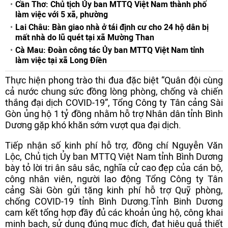
Cần Thơ: Chủ tịch Ủy ban MTTQ Việt Nam thành phố
làm việc với 5 xã, phường
Lai Châu: Bàn giao nhà ở tái định cư cho 24 hộ dân bị
mất nhà do lũ quét tại xã Mường Than
Cà Mau: Đoàn công tác Ủy ban MTTQ Việt Nam tỉnh
làm việc tại xã Long Điền
Thực hiện phong trào thi đua đặc biệt “Quân đội cùng
cả nước chung sức đồng lòng phòng, chống và chiến
thắng đại dịch COVID-19”, Tổng Công ty Tân cảng Sài
Gòn ủng hộ 1 tỷ đồng nhằm hỗ trợ Nhân dân tỉnh Bình
Dương gặp khó khăn sớm vượt qua đại dịch.
Tiếp nhận số kinh phí hỗ trợ, đồng chí Nguyễn Văn
Lộc, Chủ tịch Ủy ban MTTQ Việt Nam tỉnh Bình Dương
bày tỏ lời tri ân sâu sắc, nghĩa cử cao đẹp của cán bộ,
công nhân viên, người lao động Tổng Công ty Tân
cảng Sài Gòn gửi tặng kinh phí hỗ trợ Quỹ phòng,
chống COVID-19 tỉnh Bình Dương.Tỉnh Binh Dương
cam kết tổng hợp đầy đủ các khoản ủng hộ, công khai
minh bạch, sử dụng đúng mục đích, đạt hiệu quả thiết