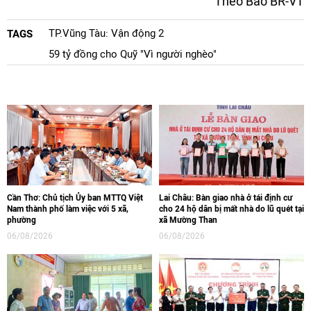
Theo Báo BR-VT
TP.Vũng Tàu: Vận động 2
TAGS
59 tỷ đồng cho Quỹ "Vì người nghèo"
Cần Thơ: Chủ tịch Ủy ban MTTQ Việt
Lai Châu: Bàn giao nhà ở tái định cư
Nam thành phố làm việc với 5 xã,
cho 24 hộ dân bị mất nhà do lũ quét tại
phường
xã Mường Than
06/08/2026
06/08/2026