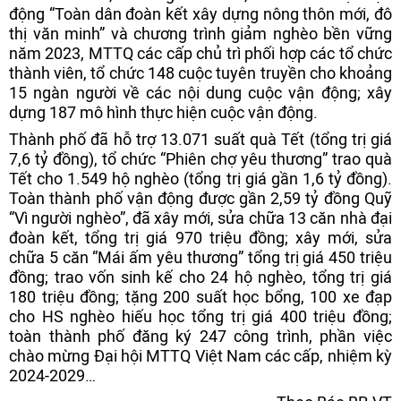
động “Toàn dân đoàn kết xây dựng nông thôn mới, đô
thị văn minh” và chương trình giảm nghèo bền vững
năm 2023, MTTQ các cấp chủ trì phối hợp các tổ chức
thành viên, tổ chức 148 cuộc tuyên truyền cho khoảng
15 ngàn người về các nội dung cuộc vận động; xây
dựng 187 mô hình thực hiện cuộc vận động.
Thành phố đã hỗ trợ 13.071 suất quà Tết (tổng trị giá
7,6 tỷ đồng), tổ chức “Phiên chợ yêu thương” trao quà
Tết cho 1.549 hộ nghèo (tổng trị giá gần 1,6 tỷ đồng).
Toàn thành phố vận động được gần 2,59 tỷ đồng Quỹ
“Vì người nghèo”, đã xây mới, sửa chữa 13 căn nhà đại
đoàn kết, tổng trị giá 970 triệu đồng; xây mới, sửa
chữa 5 căn “Mái ấm yêu thương” tổng trị giá 450 triệu
đồng; trao vốn sinh kế cho 24 hộ nghèo, tổng trị giá
180 triệu đồng; tặng 200 suất học bổng, 100 xe đạp
cho HS nghèo hiếu học tổng trị giá 400 triệu đồng;
toàn thành phố đăng ký 247 công trình, phần việc
chào mừng Đại hội MTTQ Việt Nam các cấp, nhiệm kỳ
2024-2029…