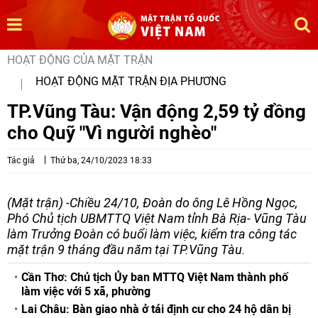
HOẠT ĐỘNG CỦA MẶT TRẬN
HOẠT ĐỘNG MẶT TRẬN ĐỊA PHƯƠNG
TP.Vũng Tàu: Vận động 2,59 tỷ đồng
cho Quỹ "Vì người nghèo"
Tác giả
Thứ ba, 24/10/2023 18:33
(Mặt trận) -Chiều 24/10, Đoàn do ông Lê Hồng Ngọc,
Phó Chủ tịch UBMTTQ Việt Nam tỉnh Bà Rịa- Vũng Tàu
làm Trưởng Đoàn có buổi làm việc, kiểm tra công tác
mặt trận 9 tháng đầu năm tại TP.Vũng Tàu.
Cần Thơ: Chủ tịch Ủy ban MTTQ Việt Nam thành phố
làm việc với 5 xã, phường
Lai Châu: Bàn giao nhà ở tái định cư cho 24 hộ dân bị