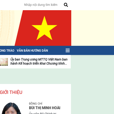
HONG TRÀO
VĂN BẢN HƯỚNG DẪN
Ủy ban Trung ương MTTQ Việt Nam ban
Toàn văn NGHỊ QU
hành Kế hoạch triển khai Chương trình...
toàn quốc Mặt trậ
oạt
Hoạt
ộng
động
ủa
của
ặt
mặt
rận
trận
GIỚI THIỆU
ĐỒNG CHÍ
BÙI THỊ MINH HOÀI
Ủy viên Bộ Chính trị,