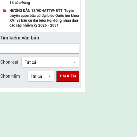
14 của Đảng
UBMTTQ Việt Nam tỉnh Điện Biên
HƯỚNG DẪN 13/HD-MTTW-BTT: Tuyên
truyền cuộc bầu cử đại biểu Quốc hội khóa
UBMTTQ Việt Nam tỉnh Sơn La
XVI và bầu cử đại biểu Hội đồng nhân dân
các cấp nhiệm kỳ 2026 - 2031
UBMTTQ Việt Nam tỉnh Thanh Hóa
Tìm kiếm văn bản
UBMTTQ Việt Nam tỉnh Nghệ An
UBMTTQ Việt Nam tỉnh Hà Tĩnh
UBMTTQ Việt Nam tỉnh Tuyên Quang
Chọn loại
UBMTTQ Việt Nam tỉnh Lào Cai
Chọn năm
TÌM KIẾM
UBMTTQ Việt Nam tỉnh Thái Nguyên
UBMTTQ Việt Nam tỉnh Phú Thọ
UBMTTQ Việt Nam tỉnh Bắc Ninh
UBMTTQ Việt Nam tỉnh Hưng Yên
UBMTTQ Việt Nam tỉnh Ninh Bình
UBMTTQ Việt Nam tỉnh Quảng Trị