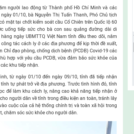
răm người lao động từ Thành phố Hồ Chí Minh và các
êm ngày 01/10, bà Nguyễn Thị Tuấn Thanh, Phó Chủ tịch
ó mặt tại chốt kiểm soát cầu Cổ Chiên trên Quốc lộ 60
ớc uống tiếp sức cho bà con sau quảng đường dài di
y, hàng ngày UBMTTQ Việt Nam tỉnh đều theo dõi, nắm
 công tác cách ly ở các địa phương để kịp thời đề xuất,
Ban Chỉ đạo phòng, chống dịch bệnh (PCDB) Covid-19 các
 phù hợp với yêu cầu PCDB, vừa đảm bảo sức khỏe của
i các khu tiếp nhận.
inh, từ ngày 01/10 đến ngày 09/10, tỉnh đã tiếp nhận
ỉnh tự phát trở về địa phương. Trước tình hình đó, tỉnh
học để làm khu cách ly, nâng cao khả năng tiếp nhận ở
cho người dân về tỉnh trong điều kiện an toàn, tránh lây
ào cuộc của cả hệ thống chính trị và toàn xã hội trong
oạt, chăm sóc sức khỏe cho người dân.