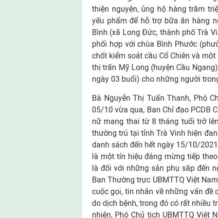
thiện nguyện, ủng hộ hàng trăm tri
yếu phẩm để hỗ trợ bữa ăn hàng ng
Bình (xã Long Đức, thành phố Trà V
phối hợp với chùa Bình Phước (phư
chốt kiểm soát cầu Cổ Chiên và một s
thị trấn Mỹ Long (huyện Cầu Ngang)
ngày 03 buổi) cho những người trong
Bà Nguyễn Thị Tuấn Thanh, Phó Chủ
05/10 vừa qua, Ban Chỉ đạo PCDB Co
nữ mang thai từ 8 tháng tuổi trở l
thường trú tại tỉnh Trà Vinh hiện đa
danh sách đến hết ngày 15/10/2021,
là một tín hiệu đáng mừng tiếp theo
là đối với những sản phụ sắp đến n
Ban Thường trực UBMTTQ Việt Nam tỉ
cuộc gọi, tin nhắn về những vấn đề
do dịch bệnh, trong đó có rất nhiều 
nhiên, Phó Chủ tịch UBMTTQ Việt N