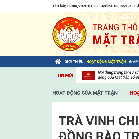
Thứ bảy, 08/08/2026 01:36 | Hotline: 08046154 |
Li
GIỚI THIỆU
HOẠT ĐỘNG MẶT TRẬN
GIÁM
Bài viết của Tổng Bí thư Tô Lâm: TIẾN
Nội dung trọng tâm 7 C
TIN MỚI
LÊN! TOÀN THẮNG ẮT VỀ TA!
động của Mặt trận Tổ qu
Thư
viện
HOẠT ĐỘNG CỦA MẶT TRẬN
HOẠ
video
TRÀ VINH CHI
ĐỒNG BÀO TR