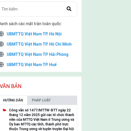
Danh sách các mặt trận toàn quốc:
UBMTTQ Việt Nam TP. Hà Nội
UBMTTQ Việt Nam TP. Hồ Chí Minh
UBMTTQ Việt Nam TP. Hải Phòng
UBMTTQ Việt Nam TP. Huế
UBMTTQ Việt Nam TP. Đà Nẵng
UBMTTQ Việt Nam TP. Cần Thơ
VĂN BẢN
UBMTTQ Việt Nam tỉnh Quảng Ninh
HƯỚNG DẪN
PHÁP LUẬT
UBMTTQ Việt Nam tỉnh Cao Bằng
Công văn số 1477/MTTW-BTT ngày 22
tháng 12 năm 2025 gửi các tổ chức thành
UBMTTQ Việt Nam tỉnh Lạng Sơn
viên của MTTQ Việt Nam ở Trung ương và
Ủy ban MTTQ các tỉnh, thành phố trực
UBMTTQ Việt Nam tỉnh Lai Châu
thuộc Trung ương về tuyên truyền Đại hội