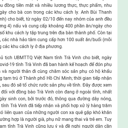
ệu đồng tiền mặt và nhiều lương thực, thực phẩm, nhu
ày cho bà con trong các khu cách ly. Anh Bùi Thanh
inh) cho biết, từ ngày 02/10 đến nay nhóm của anh đều
ờng 4) nấu và cung cấp khoảng 400 phần ăn/ngày cho
ố khu cách ly tập trung trên địa bàn thành phố. Còn tại
, các nhà hảo tâm cung cấp hơn 100 suất ăn/buổi (mỗi
 các khu cách ly ở địa phương.
 tịch UBMTTQ Việt Nam tỉnh Trà Vinh cho biết, ngày
vid-19 tỉnh Trà Vinh đã ban hành kế hoạch để đón phụ
ên và người thân đi cùng chăm sóc sản phụ có hộ khẩu
ng tạm trú ở Thành phố Hồ Chí Minh; thời gian tiếp nhận
 sau đó sẽ tổ chức rước sản phụ về tỉnh. Đây được xem
 đối với đồng bào Trà Vinh còn đang ở ngoài tỉnh, nhất
gày sinh con, bởi trước đó, thông qua đường dây nóng,
nh Trà Vinh đã tiếp nhận và phối hợp xử lý hàng trăm
 có liên quan của những người con xa quê gặp khó khăn
trường hợp là người già, phụ nữ mang thai và trẻ em. Tuy
am tỉnh Trà Vinh cũng lưu ý và đề nghị người dân cần