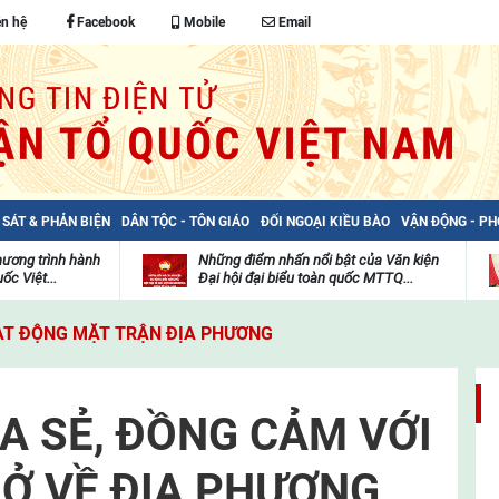
ên hệ
Facebook
Mobile
Email
 SÁT & PHẢN BIỆN
DÂN TỘC - TÔN GIÁO
ĐỐI NGOẠI KIỀU BÀO
VẬN ĐỘNG - P
hương trình hành
Những điểm nhấn nổi bật của Văn kiện
ốc Việt...
Đại hội đại biểu toàn quốc MTTQ...
Thư
H
viện
đ
T ĐỘNG MẶT TRẬN ĐỊA PHƯƠNG
video
c
m
t
A SẺ, ĐỒNG CẢM VỚI
Ở VỀ ĐỊA PHƯƠNG