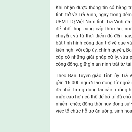
Khi nhận được thông tin có hàng t
tỉnh trở về Trà Vinh, ngay trong đ
UBMTTQ Việt Nam tỉnh Trà Vinh đã c
để phối hợp cung cấp thức ăn, nư
chuyển; và từ thời điểm đó đến na
bắt tình hình công dân trở về quê và
kiến nghị với cấp ủy, chính quyền, 
cấp có những giải pháp xử lý, vừa
cộng đồng, giữ gìn an ninh trật tự tạ
Theo Ban Tuyên giáo Tỉnh ủy Trà V
gần 16.000 người lao động từ ngoài t
đã phải trưng dụng lại các trường 
mức cao hơn có thể để bố trí đủ chỗ 
nhiễm chéo; đồng thời huy động sự v
việc tổ chức hỗ trợ ăn uống, sinh h