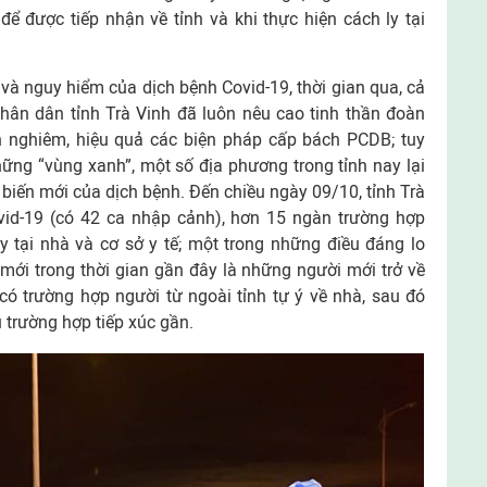
ể được tiếp nhận về tỉnh và khi thực hiện cách ly tại
 và nguy hiểm của dịch bệnh Covid-19, thời gian qua, cả
nhân dân tỉnh Trà Vinh đã luôn nêu cao tinh thần đoàn
ện nghiêm, hiệu quả các biện pháp cấp bách PCDB; tuy
hững “vùng xanh”, một số địa phương trong tỉnh nay lại
biến mới của dịch bệnh. Đến chiều ngày 09/10, tỉnh Trà
id-19 (có 42 ca nhập cảnh), hơn 15 ngàn trường hợp
y tại nhà và cơ sở y tế; một trong những điều đáng lo
mới trong thời gian gần đây là những người mới trở về
có trường hợp người từ ngoài tỉnh tự ý về nhà, sau đó
u trường hợp tiếp xúc gần.