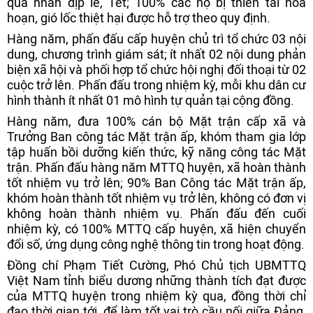
quà nhân dịp lễ, Tết; 100% các hộ bị thiên tai hỏa
hoạn, gió lốc thiệt hại được hỗ trợ theo quy định.
Hàng năm, phấn đấu cấp huyện chủ trì tổ chức 03 nội
dung, chương trình giám sát; ít nhất 02 nội dung phản
biện xã hội và phối hợp tổ chức hội nghị đối thoại từ 02
cuộc trở lên. Phấn đấu trong nhiệm kỳ, mỗi khu dân cư
hình thành ít nhất 01 mô hình tự quản tại cộng đồng.
Hàng năm, đưa 100% cán bộ Mặt trận cấp xã và
Trưởng Ban công tác Mặt trận ấp, khóm tham gia lớp
tập huấn bồi dưỡng kiến thức, kỹ năng công tác Mặt
trận. Phấn đấu hàng năm MTTQ huyện, xã hoàn thành
tốt nhiệm vụ trở lên; 90% Ban Công tác Mặt trận ấp,
khóm hoàn thành tốt nhiệm vụ trở lên, không có đơn vị
không hoàn thành nhiệm vụ. Phấn đấu đến cuối
nhiệm kỳ, có 100% MTTQ cấp huyện, xã hiện chuyển
đổi số, ứng dụng công nghệ thông tin trong hoạt động.
Đồng chí Phạm Tiết Cường, Phó Chủ tịch UBMTTQ
Việt Nam tỉnh biểu dương những thành tích đạt được
của MTTQ huyện trong nhiệm kỳ qua, đồng thời chỉ
đạo thời gian tới, để làm tốt vai trò cầu nối giữa Đảng,