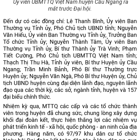
Ủy viên UBMTTQ Việt Nam huyện Cầu Ngang ra
mắt trước Đại hội.
Đến dự có các đồng chí: Lê Thanh Bình, Ủy viên Ban
Thường vụ Tỉnh ủy, Phó Chủ tịch UBND tỉnh; Nguyễn
Văn Hiếu, Ủy viên Ban Thường vụ Tỉnh ủy, Trưởng Ban
Tổ chức Tỉnh ủy; Nguyễn Thành Tâm, Ủy viên Ban
Thường vụ Tỉnh ủy, Bí thư Thành ủy Trà Vinh; Phạm
Tiết Cường, Phó Chủ tịch UBMTTQ Việt Nam tỉnh;
Thạch Thị Thu Hà, Tỉnh ủy viên, Bí thư Huyện ủy Cầu
Ngang; Trần Minh Bảnh, Phó Bí thư Thường trực
Huyện ủy; Nguyễn Văn Ngà, Phó Bí thư Huyện ủy, Chủ
tịch UBND huyện cùng đại diện lãnh đạo, nguyên lãnh
đạo qua các thời kỳ, các sở, ngành tỉnh, huyện và 157
đại biểu chính thức.
Nhiệm kỳ qua, MTTQ các cấp và các tổ chức thành
viên trong huyện đã chung sức, chung lòng xây dựng
khối đại đoàn kết, thực hiện thắng lợi các nhiệm vụ
phát triển kinh tế - xã hội, quốc phòng - an ninh của địa
phương. Hàng năm, có 97/97 khu dân cư tổ chức