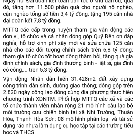
Ngày hội Đại đoàn kết toàn dân tộc ở khu dân cư, qua
đó, tặng hơn 11.500 phần quà cho người hộ nghèo,
cận nghèo tổng số tiền 3,4 tỷ đồng; tặng 195 căn nhà
đại đoàn kết 7,8 tỷ đồng.
MTTQ các cấp trong huyện tham gia vận động các
đơn vị, tổ chức và cá nhân đóng góp Quỹ Đền ơn đáp
nghĩa; hỗ trợ kinh phí xây mới và sửa chữa 125 căn
nhà cho các đối tượng chính sách trên 6,8 tỷ đồng;
tham gia tổ chức tốt hoạt động thăm hỏi, tặng quà gia
đình chính sách, gia đình thương binh - liệt sĩ, gia đình
có công,... trên 5,3 tỷ đồng.
Vận động Nhân dân hiến 31.428m2 đất xây dựng
công trình dân sinh, đường giao thông; đóng góp trên
2.830 ngày công lao động cùng địa phương thực hiện
chương trình XDNTM. Phối hợp MTTQ các xã và các
tổ chức thành viên nhân rộng 21 mô hình câu lạc bộ
môi trường cựu chiến binh tại xã Nhị Trường, Thuận
Hòa, Thạnh Hòa Sơn; 08 mô hình phân loại và tái sử
dụng rác nhựa làm dụng cụ học tập tại các trường tiểu
học và THCS.