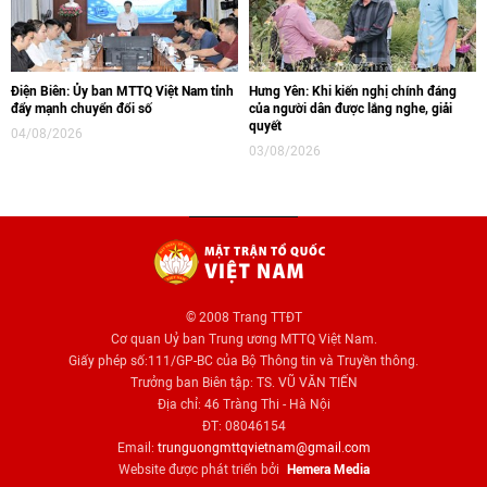
Điện Biên: Ủy ban MTTQ Việt Nam tỉnh
Hưng Yên: Khi kiến nghị chính đáng
đẩy mạnh chuyển đổi số
của người dân được lắng nghe, giải
quyết
04/08/2026
03/08/2026
© 2008 Trang TTĐT
Cơ quan Uỷ ban Trung ương MTTQ Việt Nam.
Giấy phép số:111/GP-BC của Bộ Thông tin và Truyền thông.
Trưởng ban Biên tập: TS. VŨ VĂN TIẾN
Địa chỉ: 46 Tràng Thi - Hà Nội
ĐT: 08046154
Email:
trunguongmttqvietnam@gmail.com
Website được phát triển bởi
Hemera Media