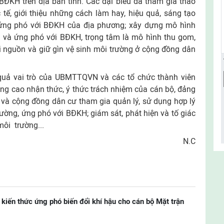
BĐKH trên địa bàn tỉnh. Các đại biểu đã tham gia thảo
tế, giới thiệu những cách làm hay, hiệu quả, sáng tạo
 ứng phó với BĐKH của địa phương; xây dựng mô hình
 và ứng phó với BĐKH, trọng tâm là mô hình thu gom,
tại nguồn và giữ gìn vệ sinh môi trường ở cộng đồng dân
quả vai trò của UBMTTQVN và các tổ chức thành viên
nâng cao nhận thức, ý thức trách nhiệm của cán bộ, đảng
nh và cộng đồng dân cư tham gia quản lý, sử dụng hợp lý
rường, ứng phó với BĐKH; giám sát, phát hiện và tố giác
môi trường...
N.C
ị kiến thức ứng phó biến đổi khí hậu cho cán bộ Mặt trận