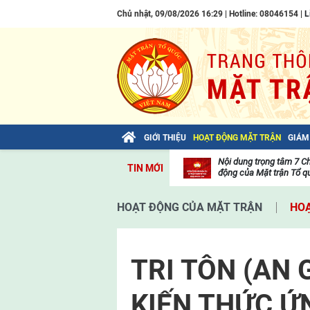
Chủ nhật, 09/08/2026 16:29 | Hotline: 08046154 |
L
GIỚI THIỆU
HOẠT ĐỘNG MẶT TRẬN
GIÁM
Bài viết của Tổng Bí thư Tô Lâm: TIẾN
Nội dung trọng tâm 7 C
TIN MỚI
LÊN! TOÀN THẮNG ẮT VỀ TA!
động của Mặt trận Tổ qu
Thư
viện
HOẠT ĐỘNG CỦA MẶT TRẬN
HOẠ
video
TRI TÔN (AN 
KIẾN THỨC ỨN