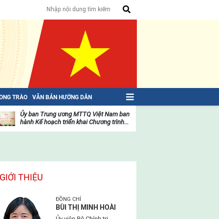
HONG TRÀO
VĂN BẢN HƯỚNG DẪN
Ủy ban Trung ương MTTQ Việt Nam ban
Toàn văn NGHỊ QU
hành Kế hoạch triển khai Chương trình...
toàn quốc Mặt trậ
oạt
Hoạt
ộng
động
ủa
của
ặt
mặt
rận
trận
GIỚI THIỆU
ĐỒNG CHÍ
BÙI THỊ MINH HOÀI
Ủy viên Bộ Chính trị,