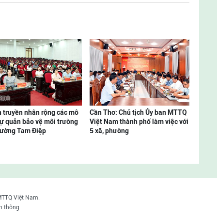
 truyền nhân rộng các mô
Cần Thơ: Chủ tịch Ủy ban MTTQ
tự quản bảo vệ môi trường
Việt Nam thành phố làm việc với
hường Tam Điệp
5 xã, phường
MTTQ Việt Nam.
n thông