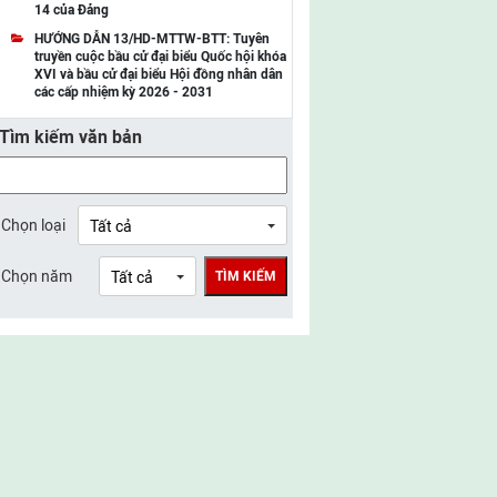
14 của Đảng
UBMTTQ Việt Nam tỉnh Điện Biên
HƯỚNG DẪN 13/HD-MTTW-BTT: Tuyên
truyền cuộc bầu cử đại biểu Quốc hội khóa
UBMTTQ Việt Nam tỉnh Sơn La
XVI và bầu cử đại biểu Hội đồng nhân dân
các cấp nhiệm kỳ 2026 - 2031
UBMTTQ Việt Nam tỉnh Thanh Hóa
Tìm kiếm văn bản
UBMTTQ Việt Nam tỉnh Nghệ An
UBMTTQ Việt Nam tỉnh Hà Tĩnh
UBMTTQ Việt Nam tỉnh Tuyên Quang
Chọn loại
UBMTTQ Việt Nam tỉnh Lào Cai
Chọn năm
TÌM KIẾM
UBMTTQ Việt Nam tỉnh Thái Nguyên
UBMTTQ Việt Nam tỉnh Phú Thọ
UBMTTQ Việt Nam tỉnh Bắc Ninh
UBMTTQ Việt Nam tỉnh Hưng Yên
UBMTTQ Việt Nam tỉnh Ninh Bình
UBMTTQ Việt Nam tỉnh Quảng Trị