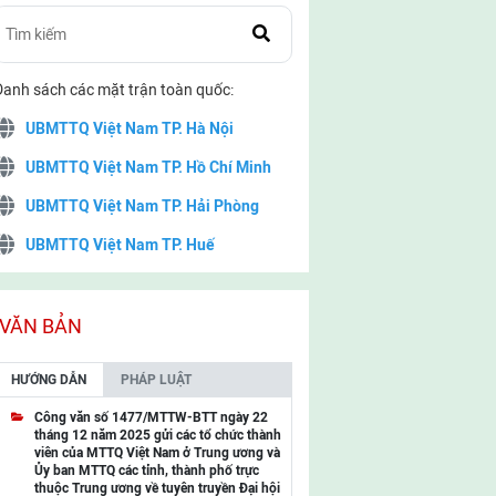
Danh sách các mặt trận toàn quốc:
UBMTTQ Việt Nam TP. Hà Nội
UBMTTQ Việt Nam TP. Hồ Chí Minh
UBMTTQ Việt Nam TP. Hải Phòng
UBMTTQ Việt Nam TP. Huế
UBMTTQ Việt Nam TP. Đà Nẵng
UBMTTQ Việt Nam TP. Cần Thơ
VĂN BẢN
UBMTTQ Việt Nam tỉnh Quảng Ninh
HƯỚNG DẪN
PHÁP LUẬT
UBMTTQ Việt Nam tỉnh Cao Bằng
Công văn số 1477/MTTW-BTT ngày 22
tháng 12 năm 2025 gửi các tổ chức thành
UBMTTQ Việt Nam tỉnh Lạng Sơn
viên của MTTQ Việt Nam ở Trung ương và
Ủy ban MTTQ các tỉnh, thành phố trực
UBMTTQ Việt Nam tỉnh Lai Châu
thuộc Trung ương về tuyên truyền Đại hội