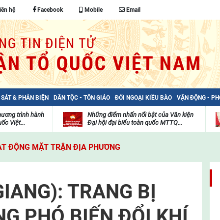
iên hệ
Facebook
Mobile
Email
 SÁT & PHẢN BIỆN
DÂN TỘC - TÔN GIÁO
ĐỐI NGOẠI KIỀU BÀO
VẬN ĐỘNG - P
hương trình hành
Những điểm nhấn nổi bật của Văn kiện
ốc Việt...
Đại hội đại biểu toàn quốc MTTQ...
Thư
H
viện
đ
T ĐỘNG MẶT TRẬN ĐỊA PHƯƠNG
video
c
m
t
GIANG): TRANG BỊ
G PHÓ BIẾN ĐỔI KHÍ