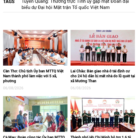
Tuyên Quang: Thường trực Tỉnh ủy gặp mặt Đoàn đại
TAGS
biểu dự Đại hội Mặt trận Tổ quốc Việt Nam
Cần Thơ: Chủ tịch Ủy ban MTTQ Việt
Lai Châu: Bàn giao nhà ở tái định cư
Nam thành phố làm việc với 5 xã,
cho 24 hộ dân bị mất nhà do lũ quét tại
phường
xã Mường Than
06/08/2026
06/08/2026
Cà Mau: Đoàn công tác Ủy ban MTTQ
Thành phố Hồ Chí Minh hỗ trợ 1,6 tỷ