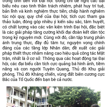
trong tỉnh đến với Đại hội. Đồng chí đề nghị các đại
biểu nêu cao tinh thần trách nhiệm, phát huy trí tuệ,
bản lĩnh và kinh nghiệm thực tiễn; chấp hành nghiêm
túc nội quy, quy chế của Đại hội; tích cực tham gia
thảo luận, đóng góp nhiều ý kiến sâu sắc, tâm huyết,
có chất lượng vào các văn kiện trình Đại hội, đặc biệt
là các giải pháp tăng cường khối đại đoàn kết dân tộc
trong kỷ nguyên mới. Cùng với đó, cần tập trung phản
ánh trung thực, đầy đủ tâm tư, nguyện vọng chính
đáng của các tầng lớp Nhân dân; đề xuất các giải
pháp thiết thực nhằm nâng cao hiệu quả công tác Mặt
trận, nhất là ở cơ sở. Thông qua các hoạt động tại Đại
hội, các đại biểu cần tích cực quảng bá hình ảnh, tiềm
năng và con người Tuyên Quang, Thủ đô Khu giải
phóng, Thủ đô Kháng chiến, vùng đất biên cương cực
Bắc của Tổ Quốc đến bạn bè cả nước.