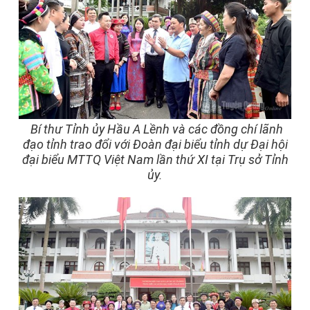
Bí thư Tỉnh ủy Hầu A Lềnh và các đồng chí lãnh
đạo tỉnh trao đổi với Đoàn đại biểu tỉnh dự Đại hội
đại biểu MTTQ Việt Nam lần thứ XI tại Trụ sở Tỉnh
ủy.