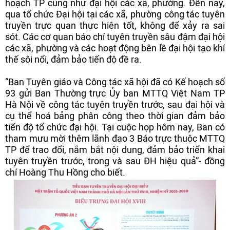
hoạch TP cũng như đại hội các xã, phường. Đến nay,
qua tổ chức Đại hội tại các xã, phường công tác tuyên
truyền trực quan thực hiện tốt, không để xảy ra sai
sót. Các cơ quan báo chí tuyên truyền sâu đậm đại hội
các xã, phường và các hoạt động bên lề đại hội tạo khí
thế sôi nổi, đảm bảo tiến độ đề ra.
“Ban Tuyên giáo và Công tác xã hội đã có Kế hoạch số
93 gửi Ban Thường trực Ủy ban MTTQ Việt Nam TP
Hà Nội về công tác tuyên truyền trước, sau đại hội và
cụ thể hoá bảng phân công theo thời gian đảm bảo
tiến độ tổ chức đại hội. Tại cuộc họp hôm nay, Ban có
tham mưu mời thêm lãnh đạo 3 Báo trực thuộc MTTQ
TP để trao đổi, nắm bắt nội dung, đảm bảo triển khai
tuyên truyền trước, trong và sau ĐH hiệu quả”- đồng
chí Hoàng Thu Hồng cho biết.