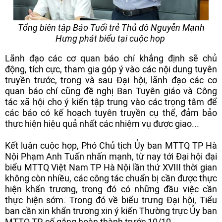
Tổng biên tập Báo Tuổi trẻ Thủ đô Nguyễn Mạnh
Hưng phát biểu tại cuộc họp
Lãnh đạo các cơ quan báo chí khẳng định sẽ chủ
động, tích cực, tham gia góp ý vào các nội dung tuyên
truyền trước, trong và sau Đại hội, lãnh đạo các cơ
quan báo chí cũng đề nghị Ban Tuyên giáo và Công
tác xã hội cho ý kiến tập trung vào các trọng tâm để
các báo có kế hoạch tuyên truyền cụ thể, đảm bảo
thực hiện hiệu quả nhất các nhiệm vụ được giao...
Kết luận cuộc họp, Phó Chủ tịch Ủy ban MTTQ TP Hà
Nội Phạm Anh Tuấn nhấn mạnh, từ nay tới Đại hội đại
biểu MTTQ Việt Nam TP Hà Nội lần thứ XVIII thời gian
không còn nhiều, các công tác chuẩn bị cần được thực
hiện khẩn trương, trong đó có những đầu việc cần
thực hiện sớm. Trong đó về biểu trưng Đại hội, Tiểu
ban cần xin khẩn trương xin ý kiến Thường trực Ủy ban
MTTQ TP, cố gắng hoàn thành trước 10/10.