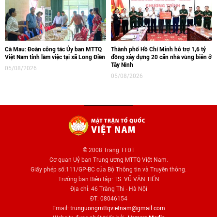
Cà Mau: Đoàn công tác Ủy ban MTTQ
Thành phố Hồ Chí Minh hỗ trợ 1,6 tỷ
Việt Nam tỉnh làm việc tại xã Long Điền
đồng xây dựng 20 căn nhà vùng biên ở
Tây Ninh
05/08/2026
05/08/2026
© 2008 Trang TTĐT
Cơ quan Uỷ ban Trung ương MTTQ Việt Nam.
Giấy phép số:111/GP-BC của Bộ Thông tin và Truyền thông.
Trưởng ban Biên tập: TS. VŨ VĂN TIẾN
Địa chỉ: 46 Tràng Thi - Hà Nội
ĐT: 08046154
Email:
trunguongmttqvietnam@gmail.com