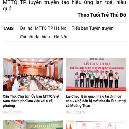
MTTQ TP tuyên truyền tạo hiệu ứng lan toả, hiệu
quả...
Theo Tuổi Trẻ Thủ Đô
Đại hội MTTQ TP Hà Nội
Tiểu ban Tuyên truyền
TAGS
đại hội đại biểu
Hà Nội
Cần Thơ: Chủ tịch Ủy ban MTTQ Việt
Lai Châu: Bàn giao nhà ở tái định cư
Nam thành phố làm việc với 5 xã,
cho 24 hộ dân bị mất nhà do lũ quét tại
phường
xã Mường Than
06/08/2026
06/08/2026