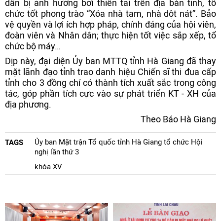
dân bị ảnh hưởng bởi thiên tai trên địa bàn tỉnh, tổ
chức tốt phong trào “Xóa nhà tạm, nhà dột nát”. Bảo
vệ quyền và lợi ích hợp pháp, chính đáng của hội viên,
đoàn viên và Nhân dân; thực hiện tốt việc sắp xếp, tổ
chức bộ máy…
Dịp này, đại diện Ủy ban MTTQ tỉnh Hà Giang đã thay
mặt lãnh đạo tỉnh trao danh hiệu Chiến sĩ thi đua cấp
tỉnh cho 3 đồng chí có thành tích xuất sắc trong công
tác, góp phần tích cực vào sự phát triển KT - XH của
địa phương.
Theo Báo Hà Giang
Ủy ban Mặt trận Tổ quốc tỉnh Hà Giang tổ chức Hội
TAGS
nghị lần thứ 3
khóa XV