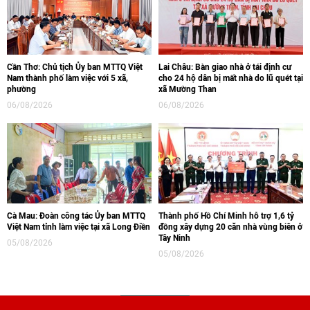
Cần Thơ: Chủ tịch Ủy ban MTTQ Việt
Lai Châu: Bàn giao nhà ở tái định cư
Nam thành phố làm việc với 5 xã,
cho 24 hộ dân bị mất nhà do lũ quét tại
phường
xã Mường Than
06/08/2026
06/08/2026
Cà Mau: Đoàn công tác Ủy ban MTTQ
Thành phố Hồ Chí Minh hỗ trợ 1,6 tỷ
Việt Nam tỉnh làm việc tại xã Long Điền
đồng xây dựng 20 căn nhà vùng biên ở
Tây Ninh
05/08/2026
05/08/2026