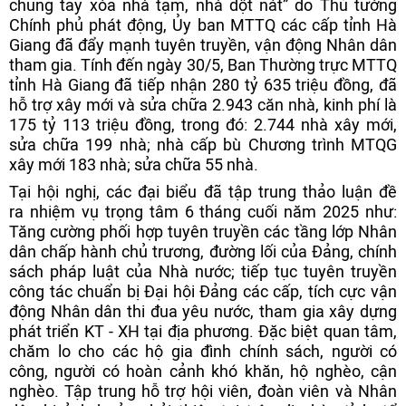
chung tay xóa nhà tạm, nhà dột nát” do Thủ tướng
Chính phủ phát động, Ủy ban MTTQ các cấp tỉnh Hà
Giang đã đẩy mạnh tuyên truyền, vận động Nhân dân
tham gia. Tính đến ngày 30/5, Ban Thường trực MTTQ
tỉnh Hà Giang đã tiếp nhận 280 tỷ 635 triệu đồng, đã
hỗ trợ xây mới và sửa chữa 2.943 căn nhà, kinh phí là
175 tỷ 113 triệu đồng, trong đó: 2.744 nhà xây mới,
sửa chữa 199 nhà; nhà cấp bù Chương trình MTQG
xây mới 183 nhà; sửa chữa 55 nhà.
Tại hội nghị, các đại biểu đã tập trung thảo luận đề
ra nhiệm vụ trọng tâm 6 tháng cuối năm 2025 như:
Tăng cường phối hợp tuyên truyền các tầng lớp Nhân
dân chấp hành chủ trương, đường lối của Đảng, chính
sách pháp luật của Nhà nước; tiếp tục tuyên truyền
công tác chuẩn bị Đại hội Đảng các cấp, tích cực vận
động Nhân dân thi đua yêu nước, tham gia xây dựng
phát triển KT - XH tại địa phương. Đặc biệt quan tâm,
chăm lo cho các hộ gia đình chính sách, người có
công, người có hoàn cảnh khó khăn, hộ nghèo, cận
nghèo. Tập trung hỗ trợ hội viên, đoàn viên và Nhân