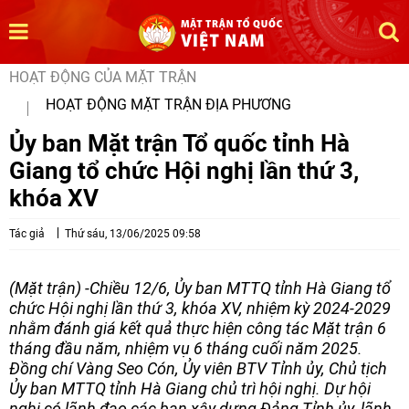
HOẠT ĐỘNG CỦA MẶT TRẬN
HOẠT ĐỘNG MẶT TRẬN ĐỊA PHƯƠNG
Ủy ban Mặt trận Tổ quốc tỉnh Hà
Giang tổ chức Hội nghị lần thứ 3,
khóa XV
Tác giả
Thứ sáu, 13/06/2025 09:58
(Mặt trận) -Chiều 12/6, Ủy ban MTTQ tỉnh Hà Giang tổ
chức Hội nghị lần thứ 3, khóa XV, nhiệm kỳ 2024-2029
nhằm đánh giá kết quả thực hiện công tác Mặt trận 6
tháng đầu năm, nhiệm vụ 6 tháng cuối năm 2025.
Đồng chí Vàng Seo Cón, Ủy viên BTV Tỉnh ủy, Chủ tịch
Ủy ban MTTQ tỉnh Hà Giang chủ trì hội nghị. Dự hội
nghị có lãnh đạo các ban xây dựng Đảng Tỉnh ủy, lãnh