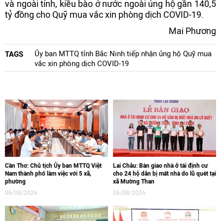
và ngoài tỉnh, kiều bào ở nước ngoài ủng hộ gần 140,5
tỷ đồng cho Quỹ mua vắc xin phòng dịch COVID-19.
Mai Phương
Ủy ban MTTQ tỉnh Bắc Ninh tiếp nhận ủng hộ Quỹ mua
TAGS
vắc xin phòng dịch COVID-19
Cần Thơ: Chủ tịch Ủy ban MTTQ Việt
Lai Châu: Bàn giao nhà ở tái định cư
Nam thành phố làm việc với 5 xã,
cho 24 hộ dân bị mất nhà do lũ quét tại
phường
xã Mường Than
06/08/2026
06/08/2026