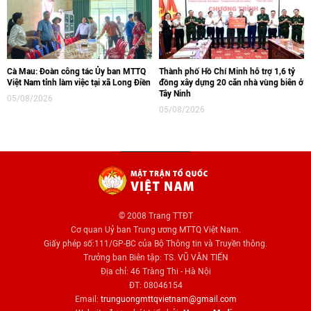
Cà Mau: Đoàn công tác Ủy ban MTTQ
Thành phố Hồ Chí Minh hỗ trợ 1,6 tỷ
Việt Nam tỉnh làm việc tại xã Long Điền
đồng xây dựng 20 căn nhà vùng biên ở
Tây Ninh
05/08/2026
05/08/2026
© 2008 Trang TTĐT
Cơ quan Uỷ ban Trung ương MTTQ Việt Nam.
Giấy phép số:111/GP-BC của Bộ Thông tin và Truyền thông.
Trưởng ban Biên tập: TS. VŨ VĂN TIẾN
Địa chỉ: 46 Tràng Thi - Hà Nội
ĐT: 08046154
Email:
trunguongmttqvietnam@gmail.com