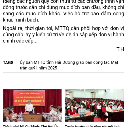
Riêng các nguồn quỹ còn thừa từ các chương trình vận
động trước cần chi đúng mục đích ban đầu, không chi
sang các mục đích khác. Việc hỗ trợ bảo đảm công
khai, minh bạch.
Ngoài ra, thời gian tới, MTTQ cần phối hợp với đơn vị
cùng cấp lấy ý kiến cử tri về đề án sắp xếp đơn vị hành
chính các cấp...
T.H
Ủy ban MTTQ tỉnh Hải Dương giao ban công tác Mặt
TAGS
trận quý I năm 2025
Thành phố Hồ Chí Minh: Chủ tịch Ủy
Tuyên truyền nhân rộng các mô hình