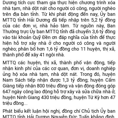
Dương tích cực tham gia thực hiện chương trình xóa
nhà tạm, nhà dột nát cho người có công, người nghèo
trên địa bàn tỉnh. Từ khi phát động đến nay, Ủy ban
MTTQ tỉnh Hải Dương đã tiếp nhập trên 5,2 tỷ đồng
của các đơn vị, nhà hảo tâm. Từ nguồn này, Ban
Thường trực Ủy ban MTTQ tỉnh đã chuyển 3,6 tỷ đồng
vào tài khoản Quỹ Đền ơn đáp nghĩa của tỉnh để thực
hiện hỗ trợ xây nhà ở cho người có công và người
nghèo; phân bổ hơn 1,6 tỷ đồng cho 11 huyện, thị xã,
thành phố để xây 41 ngôi nhà.
MTTQ các huyện, thị xã, thành phố vận động, tiếp
nhận kinh phí của các cơ quan, đơn vị, doanh nghiệp
ủng hộ xóa nhà tạm, nhà dột nát. Trong đó, huyện
Nam Sách tiếp nhận được 1,3 tỷ đồng; huyện Cẩm
Giàng tiếp nhận 800 triệu đồng và vận động đóng góp
647 ngày công lao động hỗ trợ xây và sửa chữa nhà ở;
huyện Ninh Giang 430 triệu đồng, huyện Tứ Kỳ hơn 47
triệu đồng...
Phát biểu kết luận hội nghị, đồng chí Chủ tịch Ủy ban
MTTQ tỉnh Hải Dương Nguyễn Đức Tuấn khẳng định,