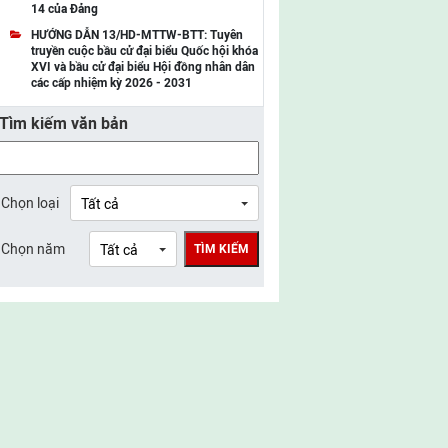
14 của Đảng
UBMTTQ Việt Nam tỉnh Điện Biên
HƯỚNG DẪN 13/HD-MTTW-BTT: Tuyên
truyền cuộc bầu cử đại biểu Quốc hội khóa
UBMTTQ Việt Nam tỉnh Sơn La
XVI và bầu cử đại biểu Hội đồng nhân dân
các cấp nhiệm kỳ 2026 - 2031
UBMTTQ Việt Nam tỉnh Thanh Hóa
Tìm kiếm văn bản
UBMTTQ Việt Nam tỉnh Nghệ An
UBMTTQ Việt Nam tỉnh Hà Tĩnh
UBMTTQ Việt Nam tỉnh Tuyên Quang
Chọn loại
UBMTTQ Việt Nam tỉnh Lào Cai
Chọn năm
TÌM KIẾM
UBMTTQ Việt Nam tỉnh Thái Nguyên
UBMTTQ Việt Nam tỉnh Phú Thọ
UBMTTQ Việt Nam tỉnh Bắc Ninh
UBMTTQ Việt Nam tỉnh Hưng Yên
UBMTTQ Việt Nam tỉnh Ninh Bình
UBMTTQ Việt Nam tỉnh Quảng Trị