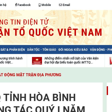
ên hệ
Facebook
Mobile
Email
 SÁT & PHẢN BIỆN
DÂN TỘC - TÔN GIÁO
ĐỐI NGOẠI KIỀU BÀO
VẬN ĐỘNG - P
hương trình hành
Những điểm nhấn nổi bật của Văn kiện
ốc Việt...
Đại hội đại biểu toàn quốc MTTQ...
Thư
H
viện
đ
T ĐỘNG MẶT TRẬN ĐỊA PHƯƠNG
video
c
m
t
 TỈNH HÒA BÌNH
NG TÁC QUÝ I NĂM