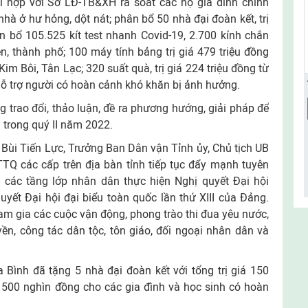
hối hợp với Sở LĐ-TB&XH rà soát các hộ gia đình chính
hà ở hư hỏng, dột nát; phân bổ 50 nhà đại đoàn kết, trị
ân bổ 105.525 kít test nhanh Covid-19, 2.700 kính chắn
n, thành phố; 100 máy tính bảng trị giá 479 triệu đồng
m Bôi, Tân Lạc; 320 suất quà, trị giá 224 triệu đồng từ
ỗ trợ người có hoàn cảnh khó khăn bị ảnh hưởng.
ng trao đổi, thảo luận, đề ra phương hướng, giải pháp để
 trong quý II năm 2022.
í Bùi Tiến Lực, Trưởng Ban Dân vận Tỉnh ủy, Chủ tịch UB
TTQ các cấp trên địa bàn tỉnh tiếp tục đẩy mạnh tuyên
t các tầng lớp nhân dân thực hiện Nghị quyết Đại hội
uyết Đại hội đại biểu toàn quốc lần thứ XIII của Đảng.
m gia các cuộc vận động, phong trào thi đua yêu nước,
n, công tác dân tộc, tôn giáo, đối ngoại nhân dân và
 Bình đã tặng 5 nhà đại đoàn kết với tổng trị giá 150
t 500 nghìn đồng cho các gia đình và học sinh có hoàn