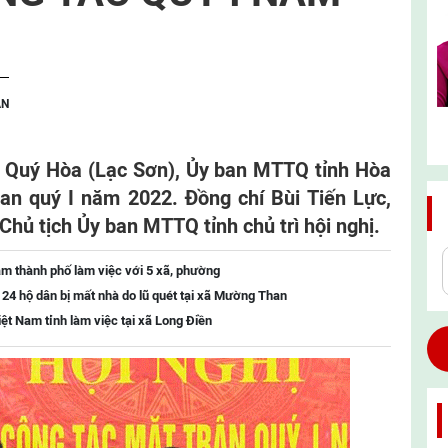
ẬN
ã Quý Hòa (Lạc Sơn), Ủy ban MTTQ tỉnh Hòa
ban quý I năm 2022. Đồng chí Bùi Tiến Lực,
Chủ tịch Ủy ban MTTQ tỉnh chủ trì hội nghị.
m thành phố làm việc với 5 xã, phường
o 24 hộ dân bị mất nhà do lũ quét tại xã Mường Than
t Nam tỉnh làm việc tại xã Long Điền