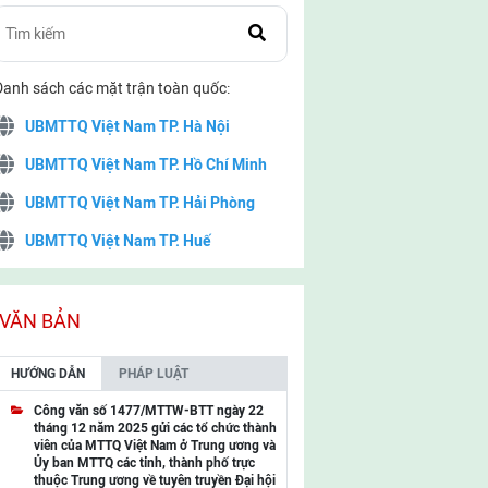
Danh sách các mặt trận toàn quốc:
UBMTTQ Việt Nam TP. Hà Nội
UBMTTQ Việt Nam TP. Hồ Chí Minh
UBMTTQ Việt Nam TP. Hải Phòng
UBMTTQ Việt Nam TP. Huế
UBMTTQ Việt Nam TP. Đà Nẵng
UBMTTQ Việt Nam TP. Cần Thơ
VĂN BẢN
UBMTTQ Việt Nam tỉnh Quảng Ninh
HƯỚNG DẪN
PHÁP LUẬT
UBMTTQ Việt Nam tỉnh Cao Bằng
Công văn số 1477/MTTW-BTT ngày 22
tháng 12 năm 2025 gửi các tổ chức thành
UBMTTQ Việt Nam tỉnh Lạng Sơn
viên của MTTQ Việt Nam ở Trung ương và
Ủy ban MTTQ các tỉnh, thành phố trực
UBMTTQ Việt Nam tỉnh Lai Châu
thuộc Trung ương về tuyên truyền Đại hội