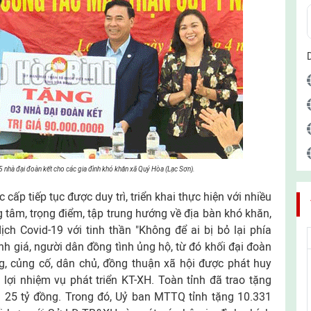
 nhà đại đoàn kết cho các gia đình khó khăn xã Quý Hòa (Lạc Sơn).
ấp tiếp tục được duy trì, triển khai thực hiện với nhiều
g tâm, trọng điểm, tập trung hướng về địa bàn khó khăn,
ch Covid-19 với tinh thần "Không để ai bị bỏ lại phía
h giá, người dân đồng tình ủng hộ, từ đó khối đại đoàn
ng, củng cố, dân chủ, đồng thuận xã hội được phát huy
lợi nhiệm vụ phát triển KT-XH. Toàn tỉnh đã trao tặng
ần 25 tỷ đồng. Trong đó, Uỷ ban MTTQ tỉnh tặng 10.331