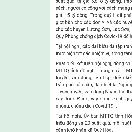
suất quà, trị giá 6,818 tỷ đồng. P
sách, người có công với cách mạng n
giá 1,5 tỷ đồng. Trong quý I, đã ph
giọt bắn cho các đơn vị và các huyệ
cho các huyện Lương Sơn, Lạc Sơn, Ki
Qũy Phòng chống dịch Covid-19 để h
Tại hội nghị, các đại biểu đã tập tru
thực hiện tốt các nhiệm vụ trong tâm
Phát biểu kết luận hội nghị, đồng ch
MTTQ tỉnh đề nghị: Trong quý II, M
truyền, vận động, tập hợp, đoàn kế
Đảng bộ các cấp, đặc biệt là Nghị q
Tuyên truyền, vận động Nhân dân tha
xây dựng Đảng, xây dựng chính quyề
phòng, chống dịch Covid-19...
Tại hội nghị, Ủy ban MTTQ tỉnh Hòa
triệu đồng và 20 suất quà, mỗi suấ
cảnh khó khăn xã Quý Hòa.