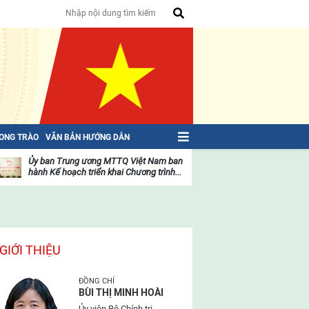
HONG TRÀO
VĂN BẢN HƯỚNG DẪN
Ủy ban Trung ương MTTQ Việt Nam ban
Toàn văn NGHỊ QU
hành Kế hoạch triển khai Chương trình...
toàn quốc Mặt trậ
oạt
Hoạt
ộng
động
ủa
của
ặt
mặt
rận
trận
GIỚI THIỆU
ĐỒNG CHÍ
BÙI THỊ MINH HOÀI
Ủy viên Bộ Chính trị,