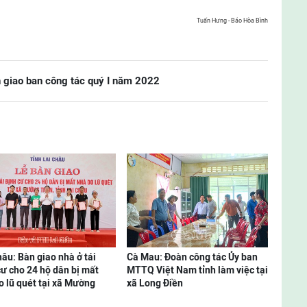
Tuấn Hưng - Báo Hòa Bình
 giao ban công tác quý I năm 2022
hâu: Bàn giao nhà ở tái
Cà Mau: Đoàn công tác Ủy ban
cư cho 24 hộ dân bị mất
MTTQ Việt Nam tỉnh làm việc tại
o lũ quét tại xã Mường
xã Long Điền