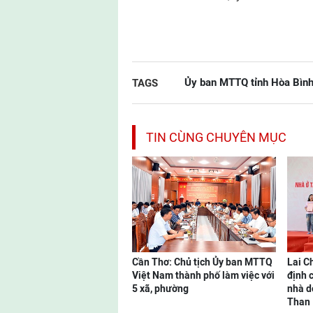
Ủy ban MTTQ tỉnh Hòa Bình
TAGS
TIN CÙNG CHUYÊN MỤC
Cần Thơ: Chủ tịch Ủy ban MTTQ
Lai C
Việt Nam thành phố làm việc với
định 
5 xã, phường
nhà d
Than