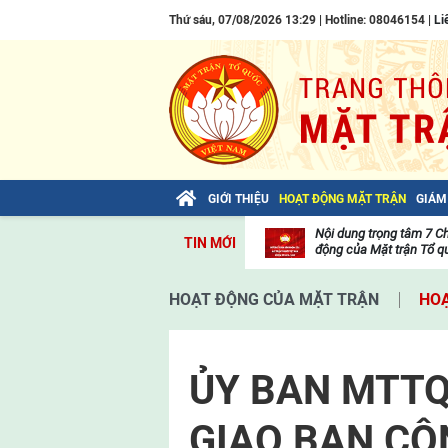
Thứ sáu, 07/08/2026 13:29 | Hotline: 08046154 |
Li
GIỚI THIỆU
HOẠT ĐỘNG MẶT TRẬN
GIÁM
Bài viết của Tổng Bí thư Tô Lâm: TIẾN
Nội dung trọng tâm 7 C
TIN MỚI
LÊN! TOÀN THẮNG ẮT VỀ TA!
động của Mặt trận Tổ qu
Thư
viện
HOẠT ĐỘNG CỦA MẶT TRẬN
HOẠ
video
ỦY BAN MTTQ
GIAO BAN CÔ