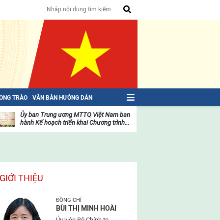
HONG TRÀO
VĂN BẢN HƯỚNG DẪN
Ủy ban Trung ương MTTQ Việt Nam ban
Toàn văn NGHỊ QU
hành Kế hoạch triển khai Chương trình...
toàn quốc Mặt trậ
oạt
Hoạt
ộng
động
ủa
của
ặt
mặt
rận
trận
GIỚI THIỆU
ĐỒNG CHÍ
BÙI THỊ MINH HOÀI
Ủy viên Bộ Chính trị,