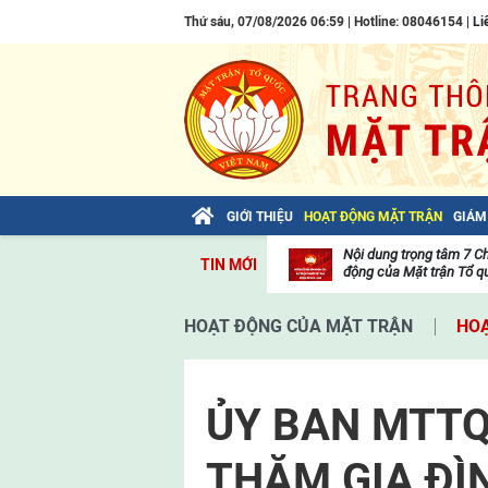
Thứ sáu, 07/08/2026 06:59 | Hotline: 08046154 |
Li
GIỚI THIỆU
HOẠT ĐỘNG MẶT TRẬN
GIÁM
Bài viết của Tổng Bí thư Tô Lâm: TIẾN
Nội dung trọng tâm 7 C
TIN MỚI
LÊN! TOÀN THẮNG ẮT VỀ TA!
động của Mặt trận Tổ qu
Thư
viện
HOẠT ĐỘNG CỦA MẶT TRẬN
HOẠ
video
ỦY BAN MTTQ
THĂM GIA ĐÌ