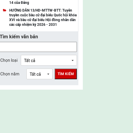
14 của Đảng
UBMTTQ Việt Nam tỉnh Điện Biên
HƯỚNG DẪN 13/HD-MTTW-BTT: Tuyên
truyền cuộc bầu cử đại biểu Quốc hội khóa
UBMTTQ Việt Nam tỉnh Sơn La
XVI và bầu cử đại biểu Hội đồng nhân dân
các cấp nhiệm kỳ 2026 - 2031
UBMTTQ Việt Nam tỉnh Thanh Hóa
Tìm kiếm văn bản
UBMTTQ Việt Nam tỉnh Nghệ An
UBMTTQ Việt Nam tỉnh Hà Tĩnh
UBMTTQ Việt Nam tỉnh Tuyên Quang
Chọn loại
UBMTTQ Việt Nam tỉnh Lào Cai
Chọn năm
TÌM KIẾM
UBMTTQ Việt Nam tỉnh Thái Nguyên
UBMTTQ Việt Nam tỉnh Phú Thọ
UBMTTQ Việt Nam tỉnh Bắc Ninh
UBMTTQ Việt Nam tỉnh Hưng Yên
UBMTTQ Việt Nam tỉnh Ninh Bình
UBMTTQ Việt Nam tỉnh Quảng Trị