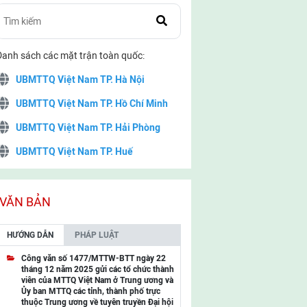
Danh sách các mặt trận toàn quốc:
UBMTTQ Việt Nam TP. Hà Nội
UBMTTQ Việt Nam TP. Hồ Chí Minh
UBMTTQ Việt Nam TP. Hải Phòng
UBMTTQ Việt Nam TP. Huế
UBMTTQ Việt Nam TP. Đà Nẵng
UBMTTQ Việt Nam TP. Cần Thơ
VĂN BẢN
UBMTTQ Việt Nam tỉnh Quảng Ninh
HƯỚNG DẪN
PHÁP LUẬT
UBMTTQ Việt Nam tỉnh Cao Bằng
Công văn số 1477/MTTW-BTT ngày 22
tháng 12 năm 2025 gửi các tổ chức thành
UBMTTQ Việt Nam tỉnh Lạng Sơn
viên của MTTQ Việt Nam ở Trung ương và
Ủy ban MTTQ các tỉnh, thành phố trực
UBMTTQ Việt Nam tỉnh Lai Châu
thuộc Trung ương về tuyên truyền Đại hội