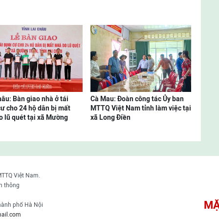
hâu: Bàn giao nhà ở tái
Cà Mau: Đoàn công tác Ủy ban
cư cho 24 hộ dân bị mất
MTTQ Việt Nam tỉnh làm việc tại
o lũ quét tại xã Mường
xã Long Điền
MTTQ Việt Nam.
n thông
MẶ
thành phố Hà Nội
ail.com