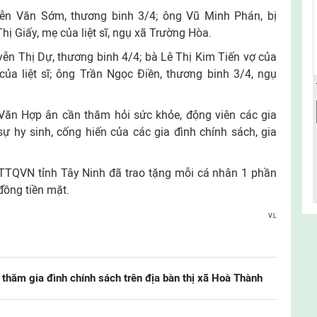
ễn Văn Sớm, thương binh 3/4; ông Vũ Minh Phán, bị
ị Giấy, mẹ của liệt sĩ, ngụ xã Trường Hòa.
n Thị Dự, thương binh 4/4; bà Lê Thị Kim Tiến vợ của
ủa liệt sĩ; ông Trần Ngọc Điền, thương binh 3/4, ngụ
Văn Hợp ân cần thăm hỏi sức khỏe, động viên các gia
 sự hy sinh, cống hiến của các gia đình chính sách, gia
TQVN tỉnh Tây Ninh đã trao tặng mỗi cá nhân 1 phần
 đồng tiền mặt.
V.L
thăm gia đình chính sách trên địa bàn thị xã Hoà Thành