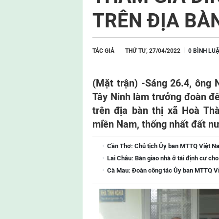
TRÊN ĐỊA BÀ
TÁC GIẢ
THỨ TƯ, 27/04/2022
0 BÌNH LU
(Mặt trận) -
Sáng 26.4, ông
Tây Ninh làm trưởng đoàn đế
trên địa bàn thị xã Hoà T
miền Nam, thống nhất đất nư
Cần Thơ: Chủ tịch Ủy ban MTTQ Việt Na
Lai Châu: Bàn giao nhà ở tái định cư ch
Cà Mau: Đoàn công tác Ủy ban MTTQ Việ