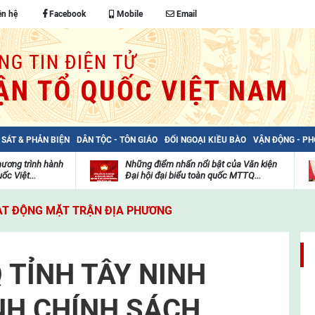
ên hệ
Facebook
Mobile
Email
 SÁT & PHẢN BIỆN
DÂN TỘC - TÔN GIÁO
ĐỐI NGOẠI KIỀU BÀO
VẬN ĐỘNG - P
hương trình hành
Những điểm nhấn nổi bật của Văn kiện
ốc Việt...
Đại hội đại biểu toàn quốc MTTQ...
Thư
H
viện
đ
T ĐỘNG MẶT TRẬN ĐỊA PHƯƠNG
video
c
m
t
 TỈNH TÂY NINH
NH CHÍNH SÁCH