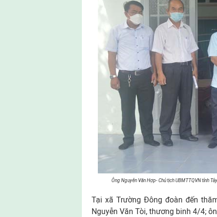
Ông Nguyễn Văn Hợp- Chủ tịch UBMTTQVN tỉnh Tây 
Tại xã Trường Đông đoàn đến thă
Nguyễn Văn Tòi, thương binh 4/4; ôn