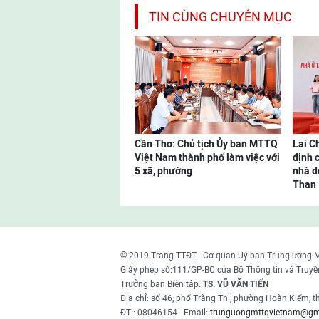
TIN CÙNG CHUYÊN MỤC
Cần Thơ: Chủ tịch Ủy ban MTTQ
Lai C
Việt Nam thành phố làm việc với
định 
5 xã, phường
nhà d
Than
© 2019 Trang TTĐT - Cơ quan Uỷ ban Trung ương 
Giấy phép số:111/GP-BC của Bộ Thông tin và Truyề
Trưởng ban Biên tập:
TS. VŨ VĂN TIẾN
Địa chỉ: số 46, phố Tràng Thi, phường Hoàn Kiếm, 
ĐT : 08046154 - Email:
trunguongmttqvietnam@gm