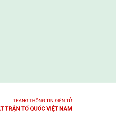
UBMTTQ Việt Nam tỉnh Quảng Ngãi
UBMTTQ Việt Nam tỉnh Gia Lai
UBMTTQ Việt Nam tỉnh Khánh Hòa
UBMTTQ Việt Nam tỉnh Lâm Đồng
UBMTTQ Việt Nam tỉnh Đắk Lắk
UBMTTQ Việt Nam tỉnh Đồng Nai
UBMTTQ Việt Nam tỉnh Tây Ninh
UBMTTQ Việt Nam tỉnh Vĩnh Long
UBMTTQ Việt Nam tỉnh Đồng Tháp
UBMTTQ Việt Nam tỉnh Cà Mau
UBMTTQ Việt Nam tỉnh An Giang
TRANG THÔNG TIN ĐIỆN TỬ­
T TRẬN TỔ QUỐC VIỆT NAM