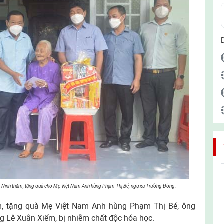
Ninh thăm, tặng quà cho Mẹ Việt Nam Anh hùng Phạm Thị Bé, ngụ xã Trường Đông.
m, tặng quà Mẹ Việt Nam Anh hùng Phạm Thị Bé; ông
g Lê Xuân Xiểm, bị nhiễm chất độc hóa học.