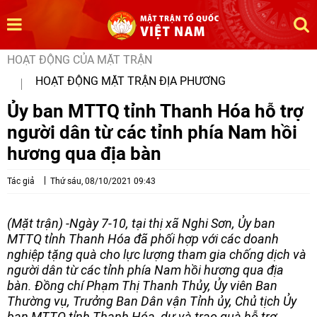
HOẠT ĐỘNG CỦA MẶT TRẬN
HOẠT ĐỘNG MẶT TRẬN ĐỊA PHƯƠNG
Ủy ban MTTQ tỉnh Thanh Hóa hỗ trợ
người dân từ các tỉnh phía Nam hồi
hương qua địa bàn
Tác giả
Thứ sáu, 08/10/2021 09:43
(Mặt trận) -Ngày 7-10, tại thị xã Nghi Sơn, Ủy ban
MTTQ tỉnh Thanh Hóa đã phối hợp với các doanh
nghiệp tặng quà cho lực lượng tham gia chống dịch và
người dân từ các tỉnh phía Nam hồi hương qua địa
bàn. Đồng chí Phạm Thị Thanh Thủy, Ủy viên Ban
Thường vụ, Trưởng Ban Dân vận Tỉnh ủy, Chủ tịch Ủy
ban MTTQ tỉnh Thanh Hóa, dự và trao quà hỗ trợ.