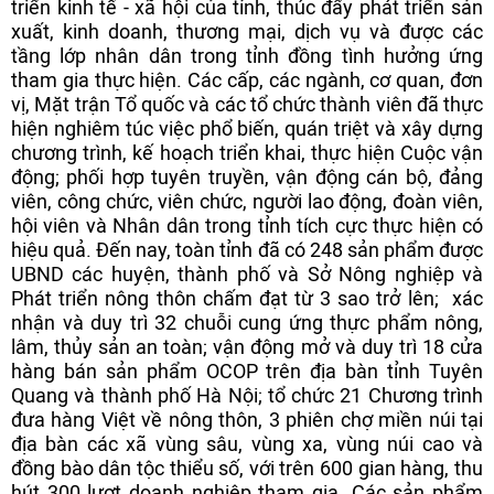
triển kinh tế - xã hội của tỉnh, thúc đẩy phát triển sản
xuất, kinh doanh, thương mại, dịch vụ và được các
tầng lớp nhân dân trong tỉnh đồng tình hưởng ứng
tham gia thực hiện. Các cấp, các ngành, cơ quan, đơn
vị, Mặt trận Tổ quốc và các tổ chức thành viên đã thực
hiện nghiêm túc việc phổ biến, quán triệt và xây dựng
chương trình, kế hoạch triển khai, thực hiện Cuộc vận
động; phối hợp tuyên truyền, vận động cán bộ, đảng
viên, công chức, viên chức, người lao động, đoàn viên,
hội viên và Nhân dân trong tỉnh tích cực thực hiện có
hiệu quả. Đến nay, toàn tỉnh đã có 248 sản phẩm được
UBND các huyện, thành phố và Sở Nông nghiệp và
Phát triển nông thôn chấm đạt từ 3 sao trở lên; xác
nhận và duy trì 32 chuỗi cung ứng thực phẩm nông,
lâm, thủy sản an toàn; vận động mở và duy trì 18 cửa
hàng bán sản phẩm OCOP trên địa bàn tỉnh Tuyên
Quang và thành phố Hà Nội; tổ chức 21 Chương trình
đưa hàng Việt về nông thôn, 3 phiên chợ miền núi tại
địa bàn các xã vùng sâu, vùng xa, vùng núi cao và
đồng bào dân tộc thiểu số, với trên 600 gian hàng, thu
hút 300 lượt doanh nghiệp tham gia. Các sản phẩm