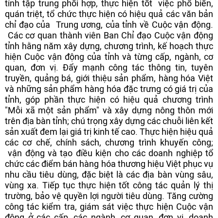
tỉnh tập trung phối hợp, thực hiện tốt việc phổ biến,
quán triệt, tổ chức thực hiện có hiệu quả các văn bản
chỉ đạo của Trung ương, của tỉnh về Cuộc vận động.
Các cơ quan thành viên Ban Chỉ đạo Cuộc vận động
tỉnh hằng năm xây dựng, chương trình, kế hoạch thực
hiện Cuộc vận động của tỉnh và từng cấp, ngành, cơ
quan, đơn vị. Đẩy mạnh công tác thông tin, tuyên
truyền, quảng bá, giới thiệu sản phẩm, hàng hóa Việt
và những sản phẩm hàng hóa đặc trưng có giá trị của
tỉnh, góp phần thực hiện có hiệu quả chương trình
"Mỗi xã một sản phẩm" và xây dựng nông thôn mới
trên địa bàn tỉnh; chú trọng xây dựng các chuỗi liên kết
sản xuất đem lại giá trị kinh tế cao. Thực hiện hiệu quả
các cơ chế, chính sách, chương trình khuyến công;
vận động và tạo điều kiện cho các doanh nghiệp tổ
chức các điểm bán hàng hóa thương hiệu Việt phục vụ
nhu cầu tiêu dùng, đặc biệt là các địa bàn vùng sâu,
vùng xa. Tiếp tục thực hiện tốt công tác quản lý thị
trường, bảo vệ quyền lợi người tiêu dùng. Tăng cường
công tác kiểm tra, giám sát việc thực hiện Cuộc vận
động ở các cấp, các ngành, cơ quan, đơn vị, doanh