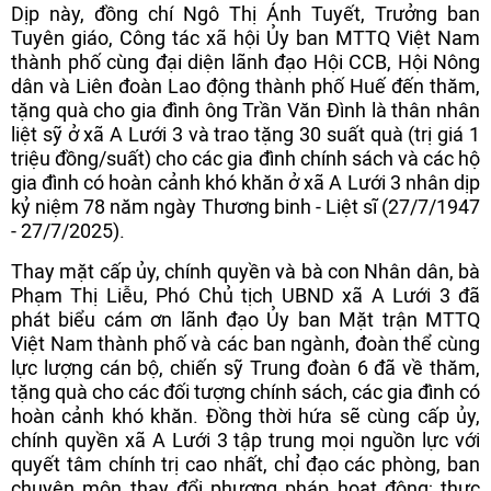
Dịp này, đồng chí Ngô Thị Ánh Tuyết, Trưởng ban
Tuyên giáo, Công tác xã hội Ủy ban MTTQ Việt Nam
thành phố cùng đại diện lãnh đạo Hội CCB, Hội Nông
dân và Liên đoàn Lao động thành phố Huế đến thăm,
tặng quà cho gia đình ông Trần Văn Đình là thân nhân
liệt sỹ ở xã A Lưới 3 và trao tặng 30 suất quà (trị giá 1
triệu đồng/suất) cho các gia đình chính sách và các hộ
gia đình có hoàn cảnh khó khăn ở xã A Lưới 3 nhân dịp
kỷ niệm 78 năm ngày Thương binh - Liệt sĩ (27/7/1947
- 27/7/2025).
Thay mặt cấp ủy, chính quyền và bà con Nhân dân, bà
Phạm Thị Liễu, Phó Chủ tịch UBND xã A Lưới 3 đã
phát biểu cám ơn lãnh đạo Ủy ban Mặt trận MTTQ
Việt Nam thành phố và các ban ngành, đoàn thể cùng
lực lượng cán bộ, chiến sỹ Trung đoàn 6 đã về thăm,
tặng quà cho các đối tượng chính sách, các gia đình có
hoàn cảnh khó khăn. Đồng thời hứa sẽ cùng cấp ủy,
chính quyền xã A Lưới 3 tập trung mọi nguồn lực với
quyết tâm chính trị cao nhất, chỉ đạo các phòng, ban
chuyên môn thay đổi phương pháp hoạt động; thực