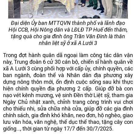
Đại diện Ủy ban MTTQVN thành phố và lãnh đạo
Hội CCB, Hội Nông dân và LĐLĐ TP Huế đến thăm,
tặng quà cho gia đình ông Trần Văn Đình là thân
nhân liệt sỹ ở xã A Lưới 3
Trong đợt hành quân dã ngoại làm công tác dân vận
này, Trung đoàn 6 cử 30 cán bộ, chiến sĩ hành quân về
xã A Lưới 3 cùng phối hợp với cấp ủy, chính quyền, các
ban ngành, đoàn thể và Nhân dân địa phương xây
dựng nông thôn mới, ổn định cuộc sống sau khi thực
hiện chính quyền địa phương 2 cấp. Giúp đỡ bà con
nạo vét kênh mương, vệ sinh Đền thờ Liệt sỹ, tham gia
Ngày Chủ nhật xanh, chỉnh trang công trình vui chơi
cho thiếu nhi, sửa chữa nhà cửa, giúp đỡ các gia đình
chính sách, gia đình khó khăn, neo đơn, hộ nghèo, giao
lưu văn hóa, văn nghệ, thể dục thể thao, tặng cây con
giống…, thời gian từ ngày 17/7 đến 30/7/2025.