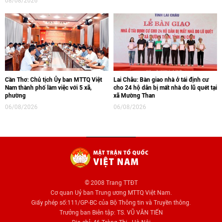
08/08/2026
Cần Thơ: Chủ tịch Ủy ban MTTQ Việt
Lai Châu: Bàn giao nhà ở tái định cư
Nam thành phố làm việc với 5 xã,
cho 24 hộ dân bị mất nhà do lũ quét tại
phường
xã Mường Than
06/08/2026
06/08/2026
© 2008 Trang TTĐT
Cơ quan Uỷ ban Trung ương MTTQ Việt Nam.
Giấy phép số:111/GP-BC của Bộ Thông tin và Truyền thông.
Trưởng ban Biên tập: TS. VŨ VĂN TIẾN