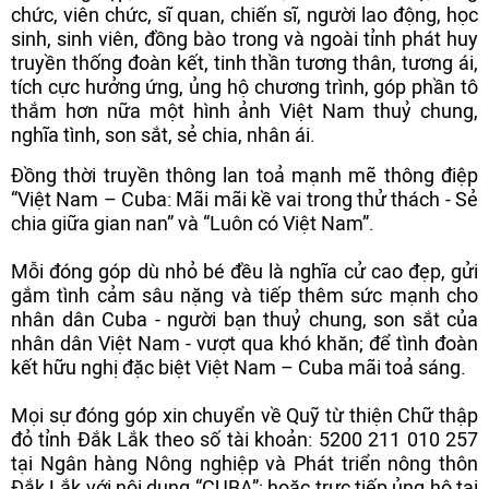
chức, viên chức, sĩ quan, chiến sĩ, người lao động, học
sinh, sinh viên, đồng bào trong và ngoài tỉnh phát huy
truyền thống đoàn kết, tinh thần tương thân, tương ái,
tích cực hưởng ứng, ủng hộ chương trình, góp phần tô
thắm hơn nữa một hình ảnh Việt Nam thuỷ chung,
nghĩa tình, son sắt, sẻ chia, nhân ái.
Đồng thời truyền thông lan toả mạnh mẽ thông điệp
“Việt Nam – Cuba: Mãi mãi kề vai trong thử thách - Sẻ
chia giữa gian nan” và “Luôn có Việt Nam”.
Mỗi đóng góp dù nhỏ bé đều là nghĩa cử cao đẹp, gửi
gắm tình cảm sâu nặng và tiếp thêm sức mạnh cho
nhân dân Cuba - người bạn thuỷ chung, son sắt của
nhân dân Việt Nam - vượt qua khó khăn; để tình đoàn
kết hữu nghị đặc biệt Việt Nam – Cuba mãi toả sáng.
Mọi sự đóng góp xin chuyển về Quỹ từ thiện Chữ thập
đỏ tỉnh Đắk Lắk theo số tài khoản: 5200 211 010 257
tại Ngân hàng Nông nghiệp và Phát triển nông thôn
Đắk Lắk với nội dung “CUBA”; hoặc trực tiếp ủng hộ tại