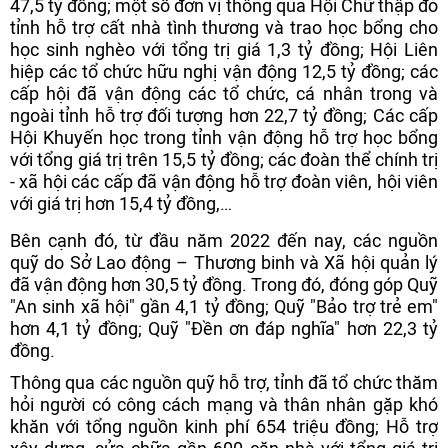
47,5 tỷ đồng; một số đơn vị thông qua Hội Chữ thập đỏ
tỉnh hỗ trợ cất nhà tình thương và trao học bổng cho
học sinh nghèo với tổng trị giá 1,3 tỷ đồng; Hội Liên
hiệp các tổ chức hữu nghị vận động 12,5 tỷ đồng; các
cấp hội đã vận động các tổ chức, cá nhân trong và
ngoài tỉnh hỗ trợ đối tượng hơn 22,7 tỷ đồng; Các cấp
Hội Khuyến học trong tỉnh vận động hỗ trợ học bổng
với tổng giá trị trên 15,5 tỷ đồng; các đoàn thể chính trị
- xã hội các cấp đã vận động hỗ trợ đoàn viên, hội viên
với giá trị hơn 15,4 tỷ đồng,…
Bên cạnh đó, từ đầu năm 2022 đến nay, các nguồn
quỹ do Sở Lao động – Thương binh và Xã hội quản lý
đã vận động hơn 30,5 tỷ đồng. Trong đó, đóng góp Quỹ
"An sinh xã hội" gần 4,1 tỷ đồng; Quỹ "Bảo trợ trẻ em"
hơn 4,1 tỷ đồng; Quỹ "Đền ơn đáp nghĩa" hơn 22,3 tỷ
đồng.
Thông qua các nguồn quỹ hỗ trợ, tỉnh đã tổ chức thăm
hỏi người có công cách mạng và thân nhân gặp khó
khăn với tổng nguồn kinh phí 654 triệu đồng; Hỗ trợ