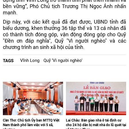
bền vững”, Phó Chủ tịch Trương Thị Ngọc Ánh nhấn
mạnh.
Dịp này, với các kết quả đã đạt được, UBND tỉnh đã
biểu dương, khen thưởng 36 tập thể và 13 cá nhân đã
có thành tích đóng góp, vận động đóng góp cho Quỹ
"Đền ơn đáp nghĩa", Quỹ "Vì người nghèo" và các
chương trình an sinh xã hội của tỉnh.
Vĩnh Long
Quỹ ‘Vì người nghèo’
TAGS
Cần Thơ: Chủ tịch Ủy ban MTTQ Việt
Lai Châu: Bàn giao nhà ở tái định cư
Nam thành phố làm việc với 5 xã,
cho 24 hộ dân bị mất nhà do lũ quét tại