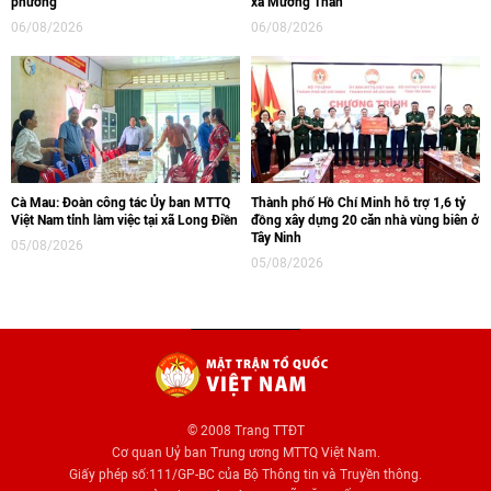
phường
xã Mường Than
06/08/2026
06/08/2026
Cà Mau: Đoàn công tác Ủy ban MTTQ
Thành phố Hồ Chí Minh hỗ trợ 1,6 tỷ
Việt Nam tỉnh làm việc tại xã Long Điền
đồng xây dựng 20 căn nhà vùng biên ở
Tây Ninh
05/08/2026
05/08/2026
© 2008 Trang TTĐT
Cơ quan Uỷ ban Trung ương MTTQ Việt Nam.
Giấy phép số:111/GP-BC của Bộ Thông tin và Truyền thông.