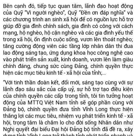
Bên cạnh đó, tiếp tục quan tâm, lãnh đạo hoạt động
của Quỹ “Vì người nghèo”, Quỹ “Đền ơn đáp nghĩa” và
các chương trình an sinh xã hội để có nguồn lực hỗ trợ
giúp đỡ gia đình chính sách, gia đình có công với cách
mạng, hộ nghèo, hộ cận nghèo và các gia đình yếu thế
trong xã hội, ổn định cuộc sống, vươn lên thoát nghèo;
tăng cường động viên các tầng lớp nhân dân thi đua
lao động sáng tạo, ứng dụng khoa học công nghệ cao
vào phát triển sản xuất, kinh doanh, vươn lên làm giàu
chính đáng, chung sức cùng Đảng, chính quyền thực
hiện các mục tiêu kinh tế - xã hội của tỉnh;…
“Với tinh thần đoàn kết, đổi mới, sáng tạo cùng với sự
lãnh đạo sâu sắc của cấp uỷ, sự hỗ trợ tạo điều kiện
của chính quyền các cấp trong tỉnh, tôi tin tưởng hoạt
động của MTTQ Việt Nam tỉnh sẽ góp phần cùng với
Đảng bộ, chính quyền đưa tỉnh Vĩnh Long thực hiện
thắng lợi các mục tiêu, nhiệm vụ phát triển kinh tế - xã
hội, trọng tâm là chăm lo cho đời sống Nhân dân như
Nghị quyết đại biểu Đại hội Đảng bộ tỉnh đã đề ra, xây
dựng tỉnh Vĩnh Long trở thành tỉnh phát triển nhanh và