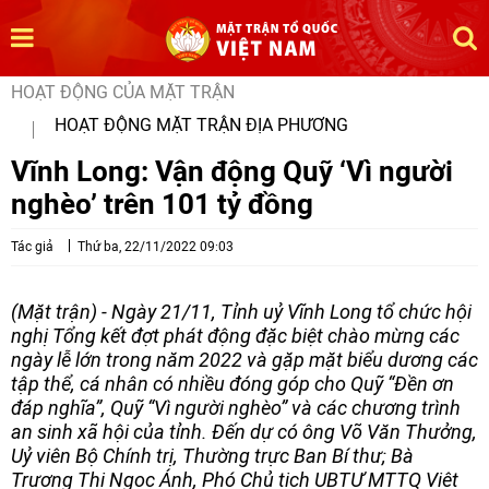
HOẠT ĐỘNG CỦA MẶT TRẬN
HOẠT ĐỘNG MẶT TRẬN ĐỊA PHƯƠNG
Vĩnh Long: Vận động Quỹ ‘Vì người
nghèo’ trên 101 tỷ đồng
Tác giả
Thứ ba, 22/11/2022 09:03
(Mặt trận) - Ngày 21/11, Tỉnh uỷ Vĩnh Long tổ chức hội
nghị Tổng kết đợt phát động đặc biệt chào mừng các
ngày lễ lớn trong năm 2022 và gặp mặt biểu dương các
tập thể, cá nhân có nhiều đóng góp cho Quỹ “Đền ơn
đáp nghĩa”, Quỹ “Vì người nghèo” và các chương trình
an sinh xã hội của tỉnh. Đến dự có ông Võ Văn Thưởng,
Uỷ viên Bộ Chính trị, Thường trực Ban Bí thư; Bà
Trương Thị Ngọc Ánh, Phó Chủ tịch UBTƯ MTTQ Việt