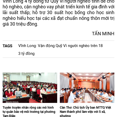
Vĩnh Long 4 tỷ đồng từ Quỹ Vì người nghèo tỉnh để cho
hộ nghèo, cận nghèo vay phát triển kinh tế gia đình với
lãi suất thấp; hỗ trợ 30 suất học bổng cho học sinh
nghèo hiếu học tại các xã đạt chuẩn nông thôn mới trị
giá 30 triệu đồng.
TẤN MINH
Vĩnh Long: Vận động Quỹ Vì người nghèo trên 18
TAGS
3 tỷ đồng
Tuyên truyền nhân rộng các mô hình
Cần Thơ: Chủ tịch Ủy ban MTTQ Việt
tự quản bảo vệ môi trường tại phường
Nam thành phố làm việc với 5 xã,
Tam Điệp
phường