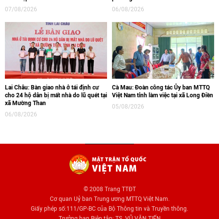
07/08/2026
06/08/2026
Lai Châu: Bàn giao nhà ở tái định cư
Cà Mau: Đoàn công tác Ủy ban MTTQ
cho 24 hộ dân bị mất nhà do lũ quét tại
Việt Nam tỉnh làm việc tại xã Long Điền
xã Mường Than
05/08/2026
06/08/2026
© 2008 Trang TTĐT
Cơ quan Uỷ ban Trung ương MTTQ Việt Nam.
Giấy phép số:111/GP-BC của Bộ Thông tin và Truyền thông.
Trưởng ban Biên tập: TS. VŨ VĂN TIẾN