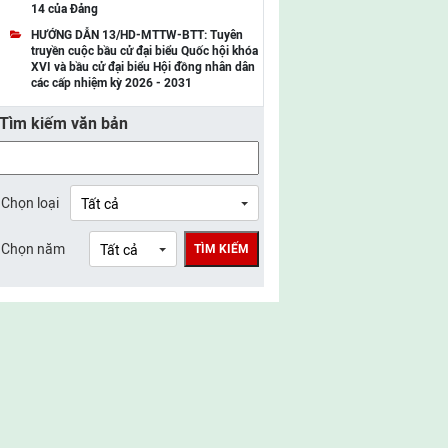
14 của Đảng
UBMTTQ Việt Nam tỉnh Điện Biên
HƯỚNG DẪN 13/HD-MTTW-BTT: Tuyên
truyền cuộc bầu cử đại biểu Quốc hội khóa
UBMTTQ Việt Nam tỉnh Sơn La
XVI và bầu cử đại biểu Hội đồng nhân dân
các cấp nhiệm kỳ 2026 - 2031
UBMTTQ Việt Nam tỉnh Thanh Hóa
Tìm kiếm văn bản
UBMTTQ Việt Nam tỉnh Nghệ An
UBMTTQ Việt Nam tỉnh Hà Tĩnh
UBMTTQ Việt Nam tỉnh Tuyên Quang
Chọn loại
UBMTTQ Việt Nam tỉnh Lào Cai
Chọn năm
TÌM KIẾM
UBMTTQ Việt Nam tỉnh Thái Nguyên
UBMTTQ Việt Nam tỉnh Phú Thọ
UBMTTQ Việt Nam tỉnh Bắc Ninh
UBMTTQ Việt Nam tỉnh Hưng Yên
UBMTTQ Việt Nam tỉnh Ninh Bình
UBMTTQ Việt Nam tỉnh Quảng Trị