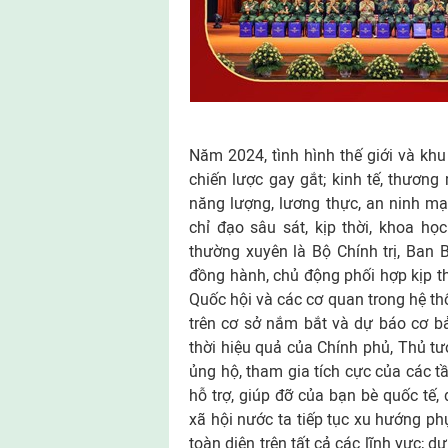
Năm 2024, tình hình thế giới và khu
chiến lược gay gắt; kinh tế, thương 
năng lượng, lương thực, an ninh mạ
chỉ đạo sâu sát, kịp thời, khoa h
thường xuyên là Bộ Chính trị, Ban B
đồng hành, chủ động phối hợp kịp th
Quốc hội và các cơ quan trong hệ thốn
trên cơ sở nắm bắt và dự báo cơ bản
thời hiệu quả của Chính phủ, Thủ tư
ủng hộ, tham gia tích cực của các t
hỗ trợ, giúp đỡ của bạn bè quốc tế, 
xã hội nước ta tiếp tục xu hướng phụ
toàn diện trên tất cả các lĩnh vực; d