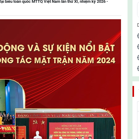
đại biểu toàn quốc MTTQ Việt Nam lần thứ XI, nhiệm kỳ 2026 -