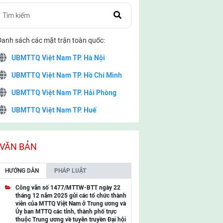
Danh sách các mặt trận toàn quốc:
UBMTTQ Việt Nam TP. Hà Nội
UBMTTQ Việt Nam TP. Hồ Chí Minh
UBMTTQ Việt Nam TP. Hải Phòng
UBMTTQ Việt Nam TP. Huế
UBMTTQ Việt Nam TP. Đà Nẵng
UBMTTQ Việt Nam TP. Cần Thơ
VĂN BẢN
UBMTTQ Việt Nam tỉnh Quảng Ninh
HƯỚNG DẪN
PHÁP LUẬT
UBMTTQ Việt Nam tỉnh Cao Bằng
Công văn số 1477/MTTW-BTT ngày 22
tháng 12 năm 2025 gửi các tổ chức thành
UBMTTQ Việt Nam tỉnh Lạng Sơn
viên của MTTQ Việt Nam ở Trung ương và
Ủy ban MTTQ các tỉnh, thành phố trực
UBMTTQ Việt Nam tỉnh Lai Châu
thuộc Trung ương về tuyên truyền Đại hội