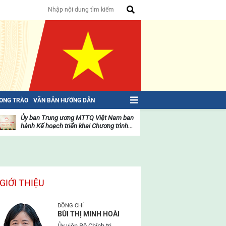
HONG TRÀO
VĂN BẢN HƯỚNG DẪN
Ủy ban Trung ương MTTQ Việt Nam ban
Toàn văn NGHỊ QU
hành Kế hoạch triển khai Chương trình...
toàn quốc Mặt trậ
oạt
Hoạt
ộng
động
ủa
của
ặt
mặt
rận
trận
GIỚI THIỆU
ĐỒNG CHÍ
BÙI THỊ MINH HOÀI
Ủy viên Bộ Chính trị,