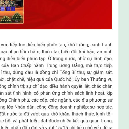
 vực tiếp tục diễn biến phức tạp, khó lường; cạnh tranh
mại phục hồi chậm; thiên tai, biến đổi khí hậu, an ninh
ng diễn biến phức tạp. Ở trong nước, nhờ sự lãnh đạo,
ọc của Ban Chấp hành Trung ương Đảng, mà trực tiếp,
í thư, đứng đầu là đồng chí Tổng Bí thư; sự giám sát,
ời, chặt chẽ, hiệu quả của Quốc hội, Ủy ban Thường vụ
g chính trị; sự chỉ đạo, điều hành quyết liệt, chắc chắn
 sát tình hình, có phản ứng chính sách linh hoạt, kịp
ớng Chính phủ, các cấp, các ngành, các địa phương; sự
ầng lớp Nhân dân, cộng đồng doanh nghiệp; sự hợp tác,
đất nước ta đã vượt qua khó khăn, thách thức, kinh tế -
c hồi và phát triển, đạt được nhiều kết quả quan trọng,
ự kiến phấn đấu đạt và vượt 15/15 chỉ tiêu chủ yếu đề ra