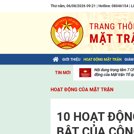
Thứ năm, 06/08/2026 09:21 | Hotline: 08046154 |
L
GIỚI THIỆU
HOẠT ĐỘNG MẶT TRẬN
GIÁM
Bài viết của Tổng Bí thư Tô Lâm: TIẾN
Nội dung trọng tâm 7 C
TIN MỚI
LÊN! TOÀN THẮNG ẮT VỀ TA!
động của Mặt trận Tổ qu
Thư
viện
HOẠT ĐỘNG CỦA MẶT TRẬN
video
10 HOẠT ĐỘN
BẬT CỦA CÔN