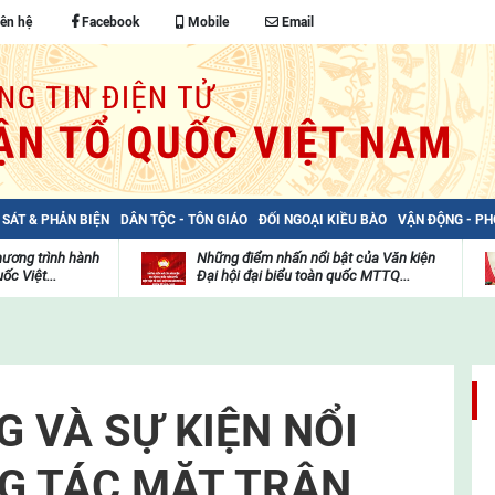
iên hệ
Facebook
Mobile
Email
 SÁT & PHẢN BIỆN
DÂN TỘC - TÔN GIÁO
ĐỐI NGOẠI KIỀU BÀO
VẬN ĐỘNG - P
hương trình hành
Những điểm nhấn nổi bật của Văn kiện
ốc Việt...
Đại hội đại biểu toàn quốc MTTQ...
Thư
H
viện
đ
video
c
m
t
G VÀ SỰ KIỆN NỔI
G TÁC MẶT TRẬN