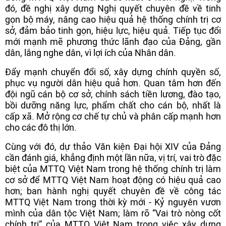
đó, đề nghị xây dựng Nghị quyết chuyên đề về tinh
gọn bộ máy, nâng cao hiệu quả hệ thống chính trị cơ
sở, đảm bảo tinh gọn, hiệu lực, hiệu quả. Tiếp tục đổi
mới mạnh mẽ phương thức lãnh đạo của Đảng, gần
dân, lắng nghe dân, vì lợi ích của Nhân dân.
Đẩy mạnh chuyển đổi số, xây dựng chính quyền số,
phục vụ người dân hiệu quả hơn. Quan tâm hơn đến
đội ngũ cán bộ cơ sở, chính sách tiền lương, đào tạo,
bồi dưỡng năng lực, phẩm chất cho cán bộ, nhất là
cấp xã. Mở rộng cơ chế tự chủ và phân cấp mạnh hơn
cho các đô thị lớn.
Cùng với đó, dự thảo Văn kiện Đại hội XIV của Đảng
cần đánh giá, khẳng định một lần nữa, vị trí, vai trò đặc
biệt của MTTQ Việt Nam trong hệ thống chính trị làm
cơ sở để MTTQ Việt Nam hoạt động có hiệu quả cao
hơn; ban hành nghị quyết chuyên đề về công tác
MTTQ Việt Nam trong thời kỳ mới - Kỷ nguyên vươn
mình của dân tộc Việt Nam; làm rõ “Vai trò nòng cốt
chính trị” của MTTQ Việt Nam trong việc xây dựng