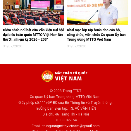
Điểm nhấn nổi bật của Văn kiện Đại hội
Khai mạc lớp tập huấn cho cán bộ,
đại biểu toàn quốc MTTQ Việt Nam lần
công chức, viên chức Cơ quan Ủy ban
thứ XI, nhiệm kỳ 2026 - 2031
Trung ương MTTQ Việt Nam
31/07/2026
31/07/2026
© 2008 Trang TTĐT
Cơ quan Uỷ ban Trung ương MTTQ Việt Nam.
Giấy phép số:111/GP-BC của Bộ Thông tin và Truyền thông.
Trưởng ban Biên tập: TS. VŨ VĂN TIẾN
Địa chỉ: 46 Tràng Thi - Hà Nội
ĐT: 08046154
Email:
trunguongmttqvietnam@gmail.com