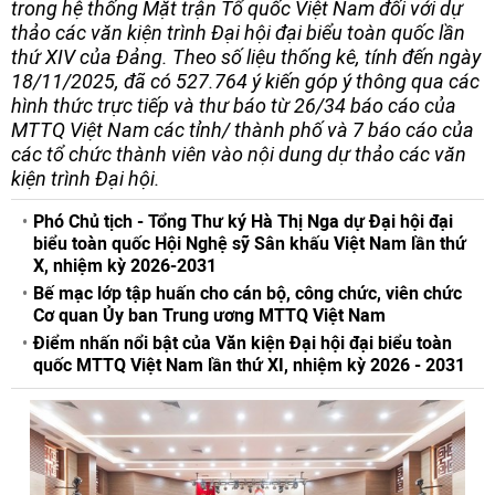
trong hệ thống Mặt trận Tổ quốc Việt Nam đối với dự
thảo các văn kiện trình Đại hội đại biểu toàn quốc lần
thứ XIV của Đảng. Theo số liệu thống kê, tính đến ngày
18/11/2025, đã có 527.764 ý kiến góp ý thông qua các
hình thức trực tiếp và thư báo từ 26/34 báo cáo của
MTTQ Việt Nam các tỉnh/ thành phố và 7 báo cáo của
các tổ chức thành viên vào nội dung dự thảo các văn
kiện trình Đại hội.
Phó Chủ tịch - Tổng Thư ký Hà Thị Nga dự Đại hội đại
biểu toàn quốc Hội Nghệ sỹ Sân khấu Việt Nam lần thứ
X, nhiệm kỳ 2026-2031
Bế mạc lớp tập huấn cho cán bộ, công chức, viên chức
Cơ quan Ủy ban Trung ương MTTQ Việt Nam
Điểm nhấn nổi bật của Văn kiện Đại hội đại biểu toàn
quốc MTTQ Việt Nam lần thứ XI, nhiệm kỳ 2026 - 2031