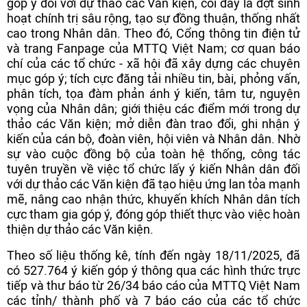
góp ý đối với dự thảo các Văn kiện, coi đây là đợt sinh
hoạt chính trị sâu rộng, tạo sự đồng thuận, thống nhất
cao trong Nhân dân. Theo đó, Cổng thông tin điện tử
và trang Fanpage của MTTQ Việt Nam; cơ quan báo
chí của các tổ chức - xã hội đã xây dựng các chuyên
mục góp ý; tích cực đăng tải nhiều tin, bài, phỏng vấn,
phân tích, tọa đàm phản ánh ý kiến, tâm tư, nguyện
vọng của Nhân dân; giới thiệu các điểm mới trong dự
thảo các Văn kiện; mở diễn đàn trao đổi, ghi nhận ý
kiến của cán bộ, đoàn viên, hội viên và Nhân dân. Nhờ
sự vào cuộc đồng bộ của toàn hệ thống, công tác
tuyên truyền về việc tổ chức lấy ý kiến Nhân dân đối
với dự thảo các Văn kiện đã tạo hiệu ứng lan tỏa mạnh
mẽ, nâng cao nhận thức, khuyến khích Nhân dân tích
cực tham gia góp ý, đóng góp thiết thực vào việc hoàn
thiện dự thảo các Văn kiện.
Theo số liệu thống kê, tính đến ngày 18/11/2025, đã
có 527.764 ý kiến góp ý thông qua các hình thức trực
tiếp và thư báo từ 26/34 báo cáo của MTTQ Việt Nam
các tỉnh/ thành phố và 7 báo cáo của các tổ chức