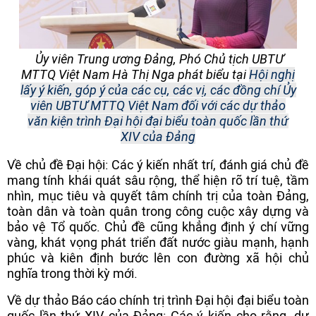
Ủy viên Trung ương Đảng, Phó Chủ tịch UBTƯ
MTTQ Việt Nam Hà Thị Nga phát biểu tại
Hội nghị
lấy ý kiến, góp ý của các cụ, các vị, các đồng chí Ủy
viên UBTƯ MTTQ Việt Nam đối với các dự thảo
văn kiện trình Đại hội đại biểu toàn quốc lần thứ
XIV của Đảng
Về chủ đề Đại hội: Các ý kiến nhất trí, đánh giá chủ đề
mang tính khái quát sâu rộng, thể hiện rõ trí tuệ, tầm
nhìn, mục tiêu và quyết tâm chính trị của toàn Đảng,
toàn dân và toàn quân trong công cuộc xây dựng và
bảo vệ Tổ quốc. Chủ đề cũng khẳng định ý chí vững
vàng, khát vọng phát triển đất nước giàu mạnh, hạnh
phúc và kiên định bước lên con đường xã hội chủ
nghĩa trong thời kỳ mới.
Về dự thảo Báo cáo chính trị trình Đại hội đại biểu toàn
quốc lần thứ XIV của Đảng: Các ý kiến cho rằng, dự