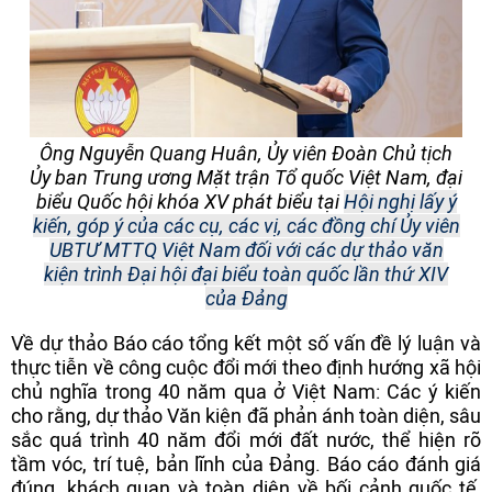
Ông Nguyễn Quang Huân, Ủy viên Đoàn Chủ tịch
Ủy ban Trung ương Mặt trận Tổ quốc Việt Nam, đại
biểu Quốc hội khóa XV phát biểu tại
Hội nghị lấy ý
kiến, góp ý của các cụ, các vị, các đồng chí Ủy viên
UBTƯ MTTQ Việt Nam đối với các dự thảo văn
kiện trình Đại hội đại biểu toàn quốc lần thứ XIV
của Đảng
Về dự thảo Báo cáo tổng kết một số vấn đề lý luận và
thực tiễn về công cuộc đổi mới theo định hướng xã hội
chủ nghĩa trong 40 năm qua ở Việt Nam: Các ý kiến
cho rằng, dự thảo Văn kiện đã phản ánh toàn diện, sâu
sắc quá trình 40 năm đổi mới đất nước, thể hiện rõ
tầm vóc, trí tuệ, bản lĩnh của Đảng. Báo cáo đánh giá
đúng, khách quan và toàn diện về bối cảnh quốc tế,