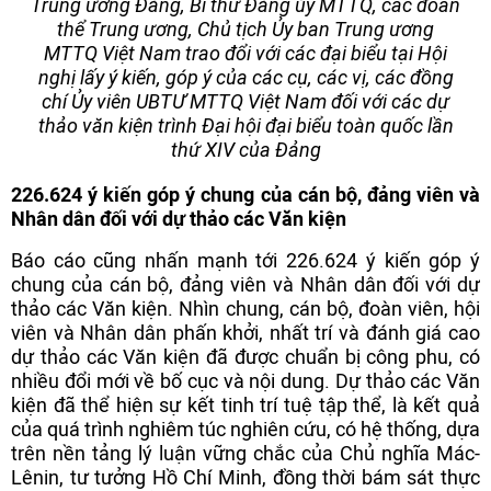
Trung ương Đảng, Bí thư Đảng ủy MTTQ, các đoàn
thể Trung ương, Chủ tịch Ủy ban Trung ương
MTTQ Việt Nam trao đổi với các đại biểu tại Hội
nghị lấy ý kiến, góp ý của các cụ, các vị, các đồng
chí Ủy viên UBTƯ MTTQ Việt Nam đối với các dự
thảo văn kiện trình Đại hội đại biểu toàn quốc lần
thứ XIV của Đảng
226.624 ý kiến góp ý chung của cán bộ, đảng viên và
Nhân dân đối với dự thảo các Văn kiện
Báo cáo cũng nhấn mạnh tới 226.624 ý kiến góp ý
chung của cán bộ, đảng viên và Nhân dân đối với dự
thảo các Văn kiện. Nhìn chung, cán bộ, đoàn viên, hội
viên và Nhân dân phấn khởi, nhất trí và đánh giá cao
dự thảo các Văn kiện đã được chuẩn bị công phu, có
nhiều đổi mới về bố cục và nội dung. Dự thảo các Văn
kiện đã thể hiện sự kết tinh trí tuệ tập thể, là kết quả
của quá trình nghiêm túc nghiên cứu, có hệ thống, dựa
trên nền tảng lý luận vững chắc của Chủ nghĩa Mác-
Lênin, tư tưởng Hồ Chí Minh, đồng thời bám sát thực